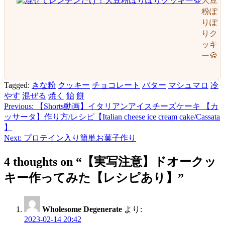
大豆
粉ぽ
りぽ
りク
ッキ
ー🍪
Tagged:
きな粉
クッキー
チョコレート
バター
マシュマロ
冷
やす
混ぜる
焼く
飴
餅
Previous:
【Shorts動画】イタリアンアイスチーズケーキ 【カ
投
ッサータ】作り方/レシピ【Italian cheese ice cream cake/Cassata
稿
】
Next:
プロテイン入り簡単お菓子作り
ナ
ビ
4 thoughts on “
【実写注意】ドオークッ
ゲ
キー作ってみた【レシピあり】
”
ー
シ
Wholesome Degenerate
より:
2023-02-14 20:42
ョ