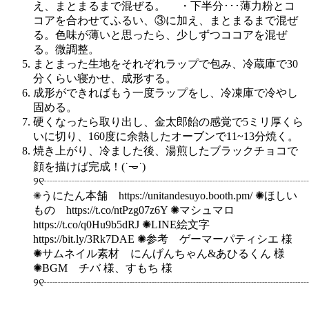
え、まとまるまで混ぜる。 ・下半分･･･薄力粉とコ
コアを合わせてふるい、③に加え、まとまるまで混ぜ
る。色味が薄いと思ったら、少しずつココアを混ぜ
る。微調整。
まとまった生地をそれぞれラップで包み、冷蔵庫で30
分くらい寝かせ、成形する。
成形ができればもう一度ラップをし、冷凍庫で冷やし
固める。
硬くなったら取り出し、金太郎飴の感覚で5ミリ厚くら
いに切り、160度に余熱したオーブンで11~13分焼く。
焼き上がり、冷ました後、湯煎したブラックチョコで
顔を描けば完成！(˙𐃷˙)
୨୧┈┈┈┈┈┈┈┈┈┈┈┈┈┈┈┈┈┈┈┈┈┈┈┈
✺うにたん本舗 https://unitandesuyo.booth.pm/ ✺ほしい
もの https://t.co/ntPzg07z6Y ✺マシュマロ
https://t.co/q0Hu9b5dRJ ✺LINE絵文字
https://bit.ly/3Rk7DAE ✺参考 ゲーマーパティシエ 様
✺サムネイル素材 にんげんちゃん&あひるくん 様
✺BGM チバ 様、すもち 様
୨୧┈┈┈┈┈┈┈┈┈┈┈┈┈┈┈┈┈┈┈┈┈┈┈┈