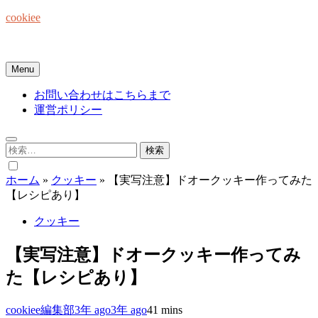
Skip
cookiee
to
content
お菓子でみんなを笑顔にしたい☆
Menu
お問い合わせはこちらまで
運営ポリシー
検
索:
ホーム
»
クッキー
»
【実写注意】ドオークッキー作ってみた
【レシピあり】
クッキー
【実写注意】ドオークッキー作ってみ
た【レシピあり】
cookiee編集部
3年 ago
3年 ago
4
1 mins