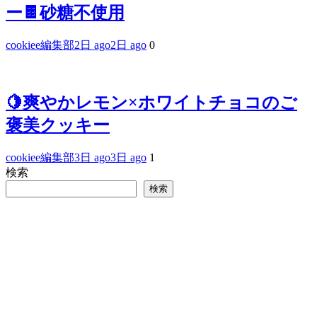
ー🍫砂糖不使用
cookiee編集部
2日 ago
2日 ago
0
🍋爽やかレモン×ホワイトチョコのご
褒美クッキー
cookiee編集部
3日 ago
3日 ago
1
検索
検索