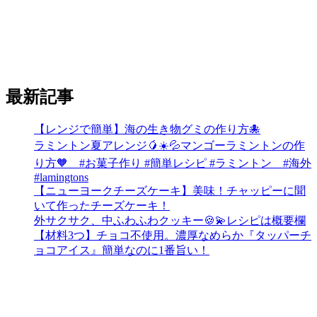
最新記事
【レンジで簡単】海の生き物グミの作り方🐙
ラミントン夏アレンジ🥭☀️💦マンゴーラミントンの作
り方🧡 #お菓子作り #簡単レシピ #ラミントン #海外
#lamingtons
【ニューヨークチーズケーキ】美味！チャッピーに聞
いて作ったチーズケーキ！
外サクサク、中ふわふわクッキー🍪💫レシピは概要欄
【材料3つ】チョコ不使用。濃厚なめらか『タッパーチ
ョコアイス』簡単なのに1番旨い！