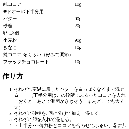
純ココア
10g
✹ドオーの下半分用
バター
60g
砂糖
20g
卵 1/4個
小麦粉
90g
きなこ
10g
純ココア 3gくらい（好みで調節）
ブラックチョコレート
10g
作り方
それぞれ室温に戻したバターを白っぽくなるまで混ぜ
る。 （下半分用はこの段階でふるったココアを入れ
ておくと、あとで調節がききそう まあどこでも大丈
夫）
それぞれ砂糖を3回に分けて加え、混ぜる。
それぞれ卵を入れて混ぜる。
・上半分･･･薄力粉とココアを合わせてふるい、③に加