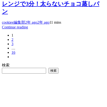
レンジで3分！太らないチョコ蒸しパ
ン
cookiee編集部
2年 ago
2年 ago
1
1 mins
Continue reading
1
2
3
…
16
検索
検索