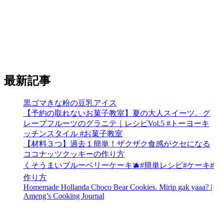
最新記事
黒ゴマきな粉の豆乳アイス
【予約の取れないお菓子教室】夏の大人スイーツ。グ
レープフルーツのグラニテ｜レシピVol.5 #トーヨーキ
ッチンスタイル #お菓子教室
【材料３つ】過去１簡単！ザクザク食感がクセになる
ココナッツクッキーの作り方
くそうまいブルーベリーケーキ🫐#簡単レシピ#ケーキ#
作り方
Homemade Hollanda Choco Bear Cookies. Mirip gak yaaa? |
Ameng’s Cooking Journal