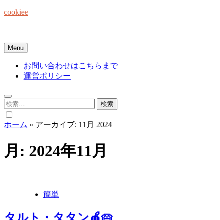
Skip
cookiee
to
content
お菓子でみんなを笑顔にしたい☆
Menu
お問い合わせはこちらまで
運営ポリシー
検
索:
ホーム
»
アーカイブ: 11月 2024
月:
2024年11月
簡単
タルト・タタン🍎🥧