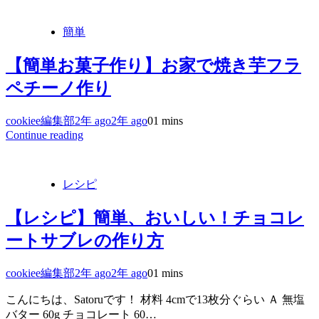
簡単
【簡単お菓子作り】お家で焼き芋フラ
ペチーノ作り
cookiee編集部
2年 ago
2年 ago
0
1 mins
Continue reading
レシピ
【レシピ】簡単、おいしい！チョコレ
ートサブレの作り方
cookiee編集部
2年 ago
2年 ago
0
1 mins
こんにちは、Satoruです！ 材料 4cmで13枚分ぐらい Ａ 無塩
バター 60g チョコレート 60…