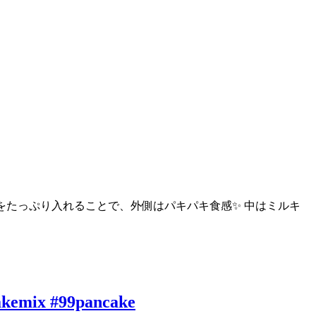
コをたっぷり入れることで、外側はパキパキ食感✨ 中はミルキ
akemix #99pancake