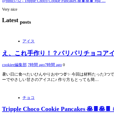
@binu5752
-
Tripple Choco Cookie Pancakes 🥞🍫🥞🍫 #pa …
Very nice
Latest
posts
アイス
え、これ手作り！？パリパリチョコアイス
cookiee編集部
7時間 ago
7時間 ago
0
暑い日に食べたいひんやりおやつ🍨✨ 今回は材料たった3つ
ーでやさしい甘さのアイスに♪ 作り方もとっても簡…
チョコ
Tripple Choco Cookie Pancakes 🥞🍫🥞🍫