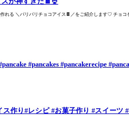
が神すぎた🍫🍨
で作れる ＼パリパリチョコアイス🍫／をご紹介します♡ チョ
 #pancake #pancakes #pancakerecipe #panc
#レシピ #お菓子作り #スイーツ #お菓子レシピ