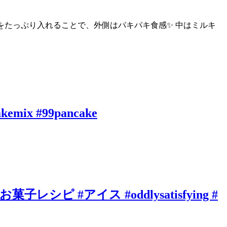
コをたっぷり入れることで、外側はパキパキ食感✨ 中はミルキ
akemix #99pancake
 #アイス #oddlysatisfying #