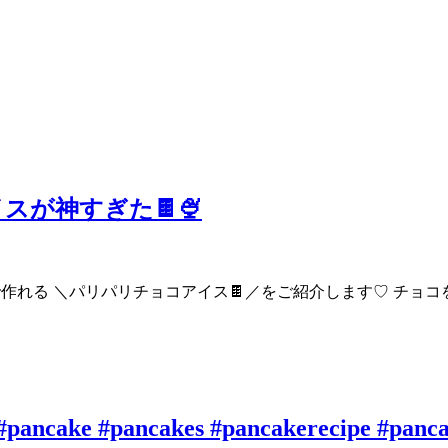
が神すぎた🍫🍨
で作れる ＼パリパリチョコアイス🍫／をご紹介します♡ チョ
 #pancake #pancakes #pancakerecipe #panc