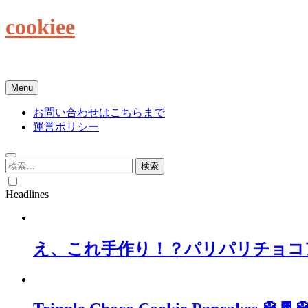
Skip
cookiee
to
content
お菓子でみんなを笑顔にしたい☆
Menu
お問い合わせはこちらまで
運営ポリシー
検
索:
Headlines
え、これ手作り！？パリパリチョコ