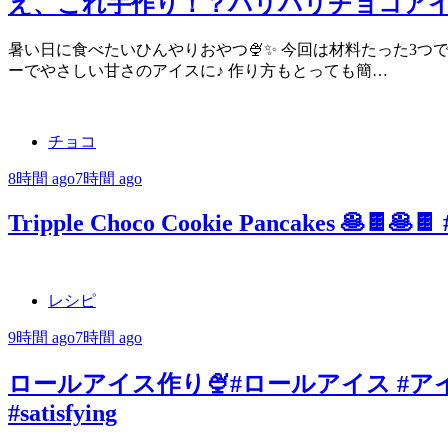
え、これ手作り！？パリパリチョコアイス
暑い日に食べたいひんやりおやつ🍨✨ 今回は材料たった3つ
ーでやさしい甘さのアイスに♪ 作り方もとっても簡…
チョコ
8時間 ago
7時間 ago
Tripple Choco Cookie Pancakes 🥞🍫🥞🍫
レシピ
9時間 ago
7時間 ago
ロールアイス作り🍨#ロールアイス #アイス作り
#satisfying⁠