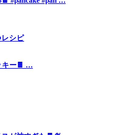
🥞🍫 #pancake #pan …
つレシピ
キー🍫 …