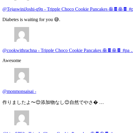
@TejaswiniJoshi-q9n
-
Tripple Choco Cookie Pancakes 🥞🍫🥞🍫 #
Diabetes is waiting for you 😅.
@cookwithrachna
-
Tripple Choco Cookie Pancakes 🥞🍫🥞🍫 #pa
Awesome
@monmonsaisai
-
作りましたよ〜😊添加物なし😊自然でやさ� …