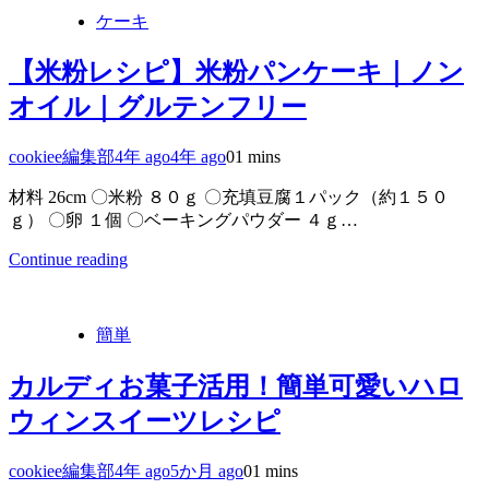
ケーキ
【米粉レシピ】米粉パンケーキ｜ノン
オイル｜グルテンフリー
cookiee編集部
4年 ago
4年 ago
0
1 mins
材料 26cm 〇米粉 ８０ｇ 〇充填豆腐１パック（約１５０
ｇ） 〇卵 １個 〇ベーキングパウダー ４ｇ…
Continue reading
簡単
カルディお菓子活用！簡単可愛いハロ
ウィンスイーツレシピ
cookiee編集部
4年 ago
5か月 ago
0
1 mins