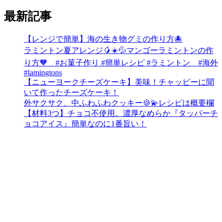
最新記事
【レンジで簡単】海の生き物グミの作り方🐙
ラミントン夏アレンジ🥭☀️💦マンゴーラミントンの作
り方🧡 #お菓子作り #簡単レシピ #ラミントン #海外
#lamingtons
【ニューヨークチーズケーキ】美味！チャッピーに聞
いて作ったチーズケーキ！
外サクサク、中ふわふわクッキー🍪💫レシピは概要欄
【材料3つ】チョコ不使用。濃厚なめらか『タッパーチ
ョコアイス』簡単なのに1番旨い！