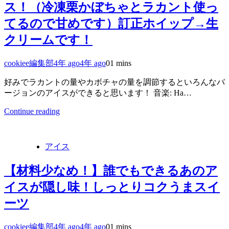
ス！（冷凍栗かぼちゃとラカント使っ
てるので甘めです）訂正ホイップ→生
クリームです！
cookiee編集部
4年 ago
4年 ago
0
1 mins
好みでラカントの量やカボチャの量を調節するといろんなバ
ージョンのアイスができると思います！ 音楽: Ha…
Continue reading
アイス
【材料少なめ！】誰でもできるあのア
イスが隠し味！しっとりコクうまスイ
ーツ
cookiee編集部
4年 ago
4年 ago
0
1 mins