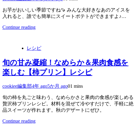
お芋がおいしい季節ですね🍠 みんな大好きなあのアイスを
入れると、誰でも簡単にスイートポテトができますよ♪…
Continue reading
レシピ
旬の甘み凝縮！なめらか＆果肉食感を
楽しむ【柿プリン】レシピ
cookiee編集部
4年 ago
5か月 ago
0
1 mins
旬の柿を丸ごと味わう、なめらかさと果肉の食感が楽しめる
贅沢柿プリンレシピ。材料を混ぜて冷やすだけで、手軽に絶
品スイーツが作れます。秋のデザートにぜひ。
Continue reading