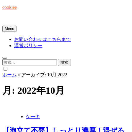
Skip
cookiee
to
content
お菓子でみんなを笑顔にしたい☆
Menu
お問い合わせはこちらまで
運営ポリシー
検
索:
ホーム
»
アーカイブ: 10月 2022
月:
2022年10月
ケーキ
【泡立て不要】しっとり濃厚！混ぜる