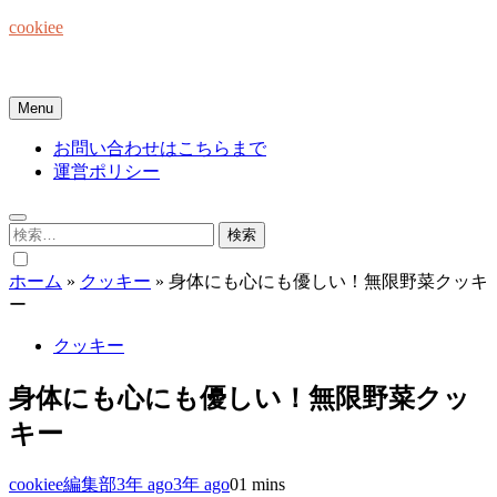
Skip
cookiee
to
content
お菓子でみんなを笑顔にしたい☆
Menu
お問い合わせはこちらまで
運営ポリシー
検
索:
ホーム
»
クッキー
»
身体にも心にも優しい！無限野菜クッキ
ー
クッキー
身体にも心にも優しい！無限野菜クッ
キー
cookiee編集部
3年 ago
3年 ago
0
1 mins