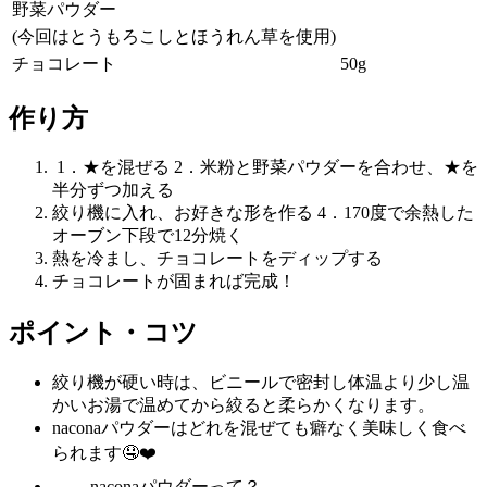
野菜パウダー
(今回はとうもろこしとほうれん草を使用)
チョコレート
50g
作り方
⁡ 1．★を混ぜる 2．米粉と野菜パウダーを合わせ、★を
半分ずつ加える
絞り機に入れ、お好きな形を作る 4．170度で余熱した
オーブン下段で12分焼く
熱を冷まし、チョコレートをディップする
チョコレートが固まれば完成！ ⁡
ポイント・コツ
絞り機が硬い時は、ビニールで密封し体温より少し温
かいお湯で温めてから絞ると柔らかくなります。
naconaパウダーはどれを混ぜても癖なく美味しく食べ
られます🤤❤️
𓂃naconaパウダーって？𓂃