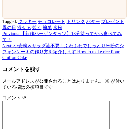
Tagged:
クッキー
チョコレート
ドリンク
バター
プレゼント
母の日
混ぜる
焼く
簡単
米粉
Previous:
【新作ハーゲンダッツ】13分待ってから食べてみ
投
て！
稿
Next:
小麦粉＆サラダ油不要！ふわふわでしっとり米粉のシ
フォンケーキの作り方を紹介します How to make rice flour
ナ
Chiffon Cake
ビ
コメントを残す
ゲ
ー
メールアドレスが公開されることはありません。
※
が付い
ている欄は必須項目です
シ
コメント
※
ョ
ン