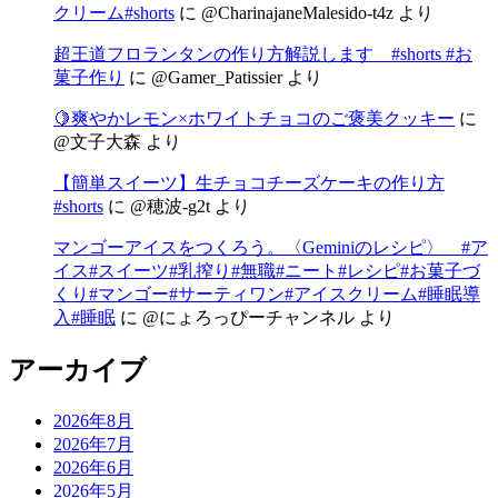
クリーム#shorts
に
@CharinajaneMalesido-t4z
より
超王道フロランタンの作り方解説します #shorts #お
菓子作り
に
@Gamer_Patissier
より
🍋爽やかレモン×ホワイトチョコのご褒美クッキー
に
@文子大森
より
【簡単スイーツ】生チョコチーズケーキの作り方
#shorts
に
@穂波-g2t
より
マンゴーアイスをつくろう。〈Geminiのレシピ〉 #ア
イス#スイーツ#乳搾り#無職#ニート#レシピ#お菓子づ
くり#マンゴー#サーティワン#アイスクリーム#睡眠導
入#睡眠
に
@にょろっぴーチャンネル
より
アーカイブ
2026年8月
2026年7月
2026年6月
2026年5月