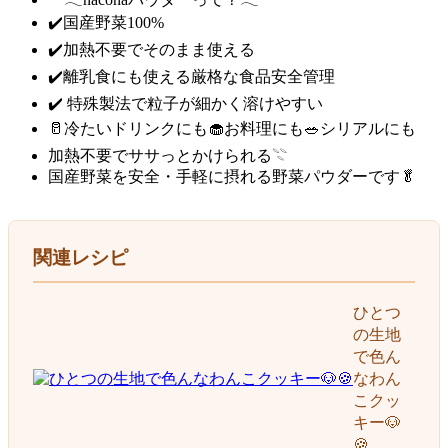
✔️国産野菜100%
✔️加熱不要でそのまま使える
✔️離乳食にも使える厳格な食品安全管理
✔️ 特殊製法で粒子が細かく溶けやすい
🥛冷たいドリンクにも🧁お料理にも🥗シリアルにも
加熱不要でササっとかけられる𓇢
国産野菜を安全・手軽に摂れる野菜パウダーです🥬
関連レシピ
ひとつ
の生地
で色ん
なわん
こクッ
キー🐶
🍪