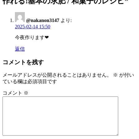
作れる!基本の求肥 / 和菓子のレシピ
”
ビ
ゲ
ー
@nakanon3147
より:
2025-02-14 15:50
シ
今夜作ります❤
ョ
返信
ン
コメントを残す
メールアドレスが公開されることはありません。
※
が付い
ている欄は必須項目です
コメント
※