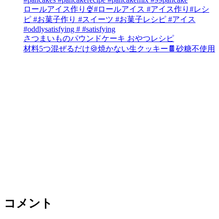
ロールアイス作り🍨#ロールアイス #アイス作り#レシ
ピ #お菓子作り #スイーツ #お菓子レシピ #アイス
#oddlysatisfying # #satisfying⁠
さつまいものパウンドケーキ おやつレシピ
材料5つ混ぜるだけ🍪焼かない生クッキー🍫砂糖不使用
コメント