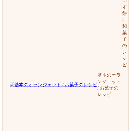
い
す
餅
/
和
菓
子
の
レ
シ
ピ
基本のオラ
ンジェット
/ お菓子の
レシピ