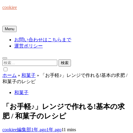
Skip
cookiee
to
content
お菓子でみんなを笑顔にしたい☆
Menu
お問い合わせはこちらまで
運営ポリシー
検
索:
ホーム
»
和菓子
»
「お手軽♪」レンジで作れる!基本の求肥 /
和菓子のレシピ
和菓子
「お手軽♪」レンジで作れる!基本の求
肥 / 和菓子のレシピ
cookiee編集部
1年 ago
1年 ago
1
1 mins