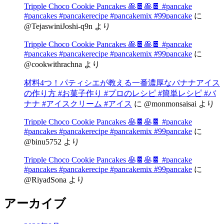
Tripple Choco Cookie Pancakes 🥞🍫🥞🍫 #pancake
#pancakes #pancakerecipe #pancakemix #99pancake
に
@TejaswiniJoshi-q9n
より
Tripple Choco Cookie Pancakes 🥞🍫🥞🍫 #pancake
#pancakes #pancakerecipe #pancakemix #99pancake
に
@cookwithrachna
より
材料4つ！パティシエが教える一番濃厚なバナナアイス
の作り方 #お菓子作り #プロのレシピ #簡単レシピ #バ
ナナ #アイスクリーム #アイス
に
@monmonsaisai
より
Tripple Choco Cookie Pancakes 🥞🍫🥞🍫 #pancake
#pancakes #pancakerecipe #pancakemix #99pancake
に
@binu5752
より
Tripple Choco Cookie Pancakes 🥞🍫🥞🍫 #pancake
#pancakes #pancakerecipe #pancakemix #99pancake
に
@RiyadSona
より
アーカイブ