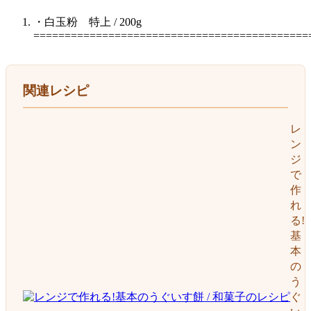
・白玉粉 特上 / 200g
============================================
関連レシピ
レ
ン
ジ
で
作
れ
る!
基
本
の
う
ぐ