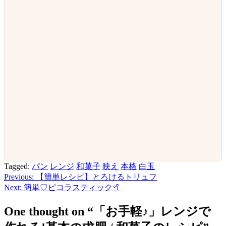
Tagged:
パン
レンジ
和菓子
映え
本格
白玉
Previous:
【簡単レシピ】とろけるトリュフ
投
Next:
簡単♡ピコラスティック🥍
稿
One thought on “
「お手軽♪」レンジで
ナ