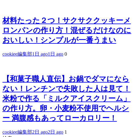
材料たった２つ！サクサククッキーメ
ロンパンの作り方！混ぜるだけなのに
おいしい！シンプルが一番うまい
cookiee編集部
1日 ago
1日 ago
0
【和菓子職人直伝】お鍋でダマになら
ない！レンチンで失敗した人は見て！
米粉で作る「ミルクアイスクリーム」
の作り方。卵・小麦粉不使用でヘルシ
ー 満腹感もあってローカロリー！
cookiee編集部
2日 ago
2日 ago
1