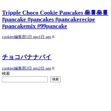
Tripple Choco Cookie Pancakes 🥞🍫🥞🍫
#pancake #pancakes #pancakerecipe
#pancakemix #99pancake
cookiee編集部
1日 ago
1日 ago
6
チョコバナナパイ
cookiee編集部
2日 ago
2日 ago
0
検索
検索