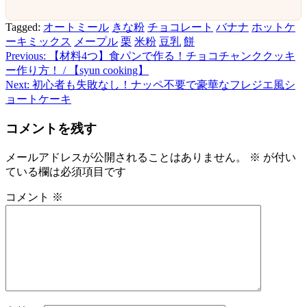
Tagged:
オートミール
きな粉
チョコレート
バナナ
ホットケ
ーキミックス
メープル
栗
米粉
豆乳
餅
Previous:
【材料4つ】食パンで作る！チョコチャンククッキ
投
ー作り方！ / 【syun cooking】
稿
Next:
初心者も失敗なし！ナッペ不要で豪華なフレジエ風シ
ョートケーキ
ナ
ビ
コメントを残す
ゲ
メールアドレスが公開されることはありません。
※
が付い
ー
ている欄は必須項目です
シ
コメント
※
ョ
ン