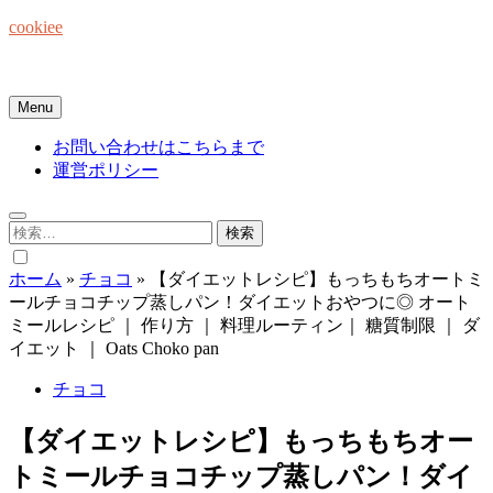
Skip
cookiee
to
content
お菓子でみんなを笑顔にしたい☆
Menu
お問い合わせはこちらまで
運営ポリシー
検
索:
ホーム
»
チョコ
»
【ダイエットレシピ】もっちもちオートミ
ールチョコチップ蒸しパン！ダイエットおやつに◎ オート
ミールレシピ ｜ 作り方 ｜ 料理ルーティン｜ 糖質制限 ｜ ダ
イエット ｜ Oats Choko pan
チョコ
【ダイエットレシピ】もっちもちオー
トミールチョコチップ蒸しパン！ダイ