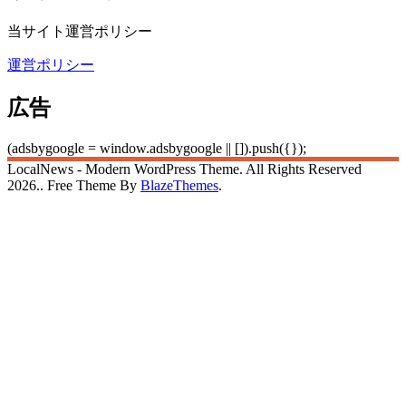
当サイト運営ポリシー
運営ポリシー
広告
(adsbygoogle = window.adsbygoogle || []).push({});
LocalNews - Modern WordPress Theme. All Rights Reserved
2026.. Free Theme By
BlazeThemes
.