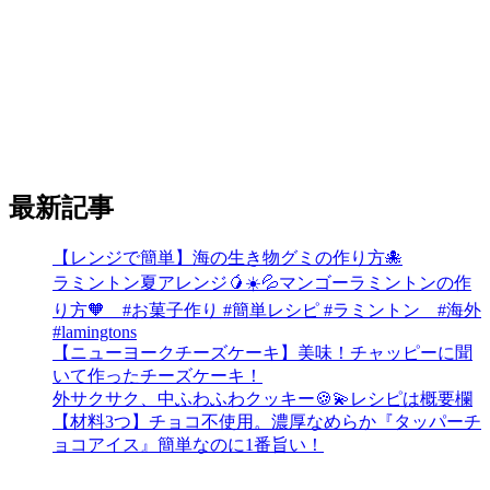
最新記事
【レンジで簡単】海の生き物グミの作り方🐙
ラミントン夏アレンジ🥭☀️💦マンゴーラミントンの作
り方🧡 #お菓子作り #簡単レシピ #ラミントン #海外
#lamingtons
【ニューヨークチーズケーキ】美味！チャッピーに聞
いて作ったチーズケーキ！
外サクサク、中ふわふわクッキー🍪💫レシピは概要欄
【材料3つ】チョコ不使用。濃厚なめらか『タッパーチ
ョコアイス』簡単なのに1番旨い！