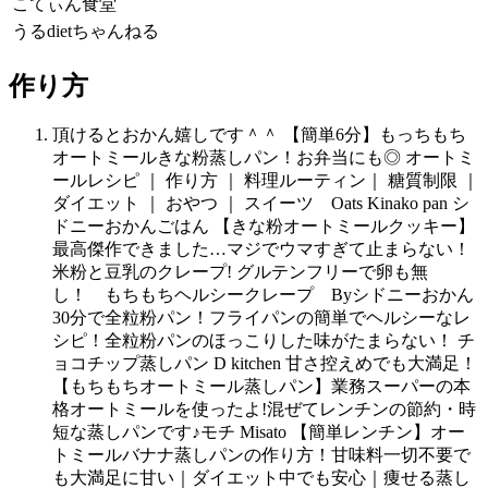
こてぃん食堂
うるdietちゃんねる
作り方
頂けるとおかん嬉しです＾＾ 【簡単6分】もっちもち
オートミールきな粉蒸しパン！お弁当にも◎ オートミ
ールレシピ ｜ 作り方 ｜ 料理ルーティン｜ 糖質制限 ｜
ダイエット ｜ おやつ ｜ スイーツ Oats Kinako pan シ
ドニーおかんごはん 【きな粉オートミールクッキー】
最高傑作できました…マジでウマすぎて止まらない！
米粉と豆乳のクレープ! グルテンフリーで卵も無
し！ もちもちヘルシークレープ Byシドニーおかん
30分で全粒粉パン！フライパンの簡単でヘルシーなレ
シピ！全粒粉パンのほっこりした味がたまらない！ チ
ョコチップ蒸しパン D kitchen 甘さ控えめでも大満足！
【もちもちオートミール蒸しパン】業務スーパーの本
格オートミールを使ったよ!混ぜてレンチンの節約・時
短な蒸しパンです♪モチ Misato 【簡単レンチン】オー
トミールバナナ蒸しパンの作り方！甘味料一切不要で
も大満足に甘い｜ダイエット中でも安心｜痩せる蒸し