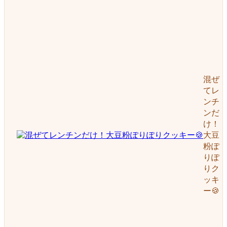
混ぜ
てレ
ンチ
ンだ
け！
大豆
粉ぽ
りぽ
りク
ッキ
ー🍪