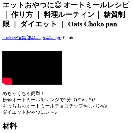
エットおやつに◎ オートミールレシピ
｜ 作り方 ｜ 料理ルーティン｜ 糖質制
限 ｜ ダイエット ｜ Oats Choko pan
cookiee編集部
4年 ago
4年 ago
0
1 mins
めちゃくちゃ簡単！
粉砕オートミールをレンジで5分ヾ(*´∀｀*)ﾉ
もっちもちオートミールチョコチップ蒸しパン◎
ダイエットおやつにぃ～♪
材料