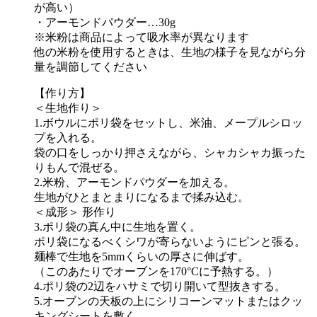
が高い）
・アーモンドパウダー…30g
※米粉は商品によって吸水率が異なります
他の米粉を使用するときは、生地の様子を見ながら分
量を調節してください
【作り方】
＜生地作り＞
1.ボウルにポリ袋をセットし、米油、メープルシロッ
プを入れる。
袋の口をしっかり押さえながら、シャカシャカ振った
りもんで混ぜる。
2.米粉、アーモンドパウダーを加える。
生地がひとまとまりになるまで揉み込む。
＜成形＞ 形作り
3.ポリ袋の真ん中に生地を置く。
ポリ袋になるべくシワが寄らないようにピンと張る。
麺棒で生地を5mmくらいの厚さに伸ばす。
（このあたりでオーブンを170°Cに予熱する。）
4.ポリ袋の2辺をハサミで切り開いて型抜きする。
5.オーブンの天板の上にシリコーンマットまたはクッ
キングシートを敷く。