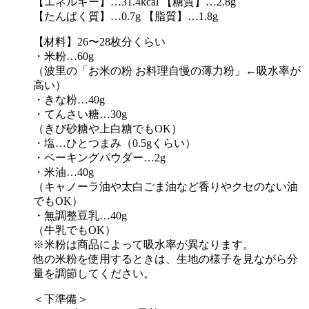
【エネルギー】…31.4kcal 【糖質】…2.8g
【たんぱく質】…0.7g 【脂質】…1.8g
【材料】26〜28枚分くらい
・米粉…60g
（波里の「お米の粉 お料理自慢の薄力粉」←吸水率が
高い）
・きな粉…40g
・てんさい糖…30g
（きび砂糖や上白糖でもOK）
・塩…ひとつまみ（0.5gくらい）
・ベーキングパウダー…2g
・米油…40g
（キャノーラ油や太白ごま油など香りやクセのない油
でもOK）
・無調整豆乳…40g
（牛乳でもOK）
※米粉は商品によって吸水率が異なります。
他の米粉を使用するときは、生地の様子を見ながら分
量を調節してください。
＜下準備＞