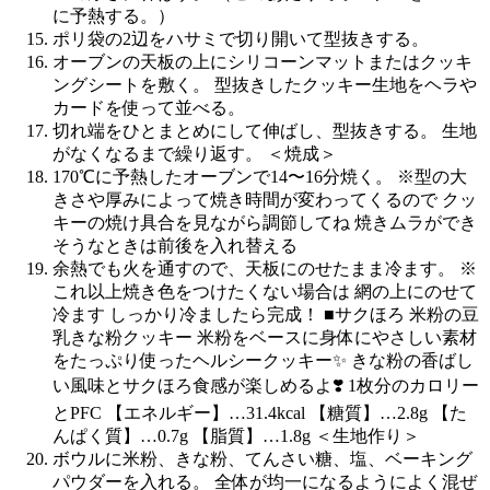
に予熱する。）
ポリ袋の2辺をハサミで切り開いて型抜きする。
オーブンの天板の上にシリコーンマットまたはクッキ
ングシートを敷く。 型抜きしたクッキー生地をヘラや
カードを使って並べる。
切れ端をひとまとめにして伸ばし、型抜きする。 生地
がなくなるまで繰り返す。 ＜焼成＞
170℃に予熱したオーブンで14〜16分焼く。 ※型の大
きさや厚みによって焼き時間が変わってくるので クッ
キーの焼け具合を見ながら調節してね 焼きムラができ
そうなときは前後を入れ替える
余熱でも火を通すので、天板にのせたまま冷ます。 ※
これ以上焼き色をつけたくない場合は 網の上にのせて
冷ます しっかり冷ましたら完成！ ■サクほろ 米粉の豆
乳きな粉クッキー 米粉をベースに身体にやさしい素材
をたっぷり使ったヘルシークッキー✨ きな粉の香ばし
い風味とサクほろ食感が楽しめるよ❣️ 1枚分のカロリー
とPFC 【エネルギー】…31.4kcal 【糖質】…2.8g 【た
んぱく質】…0.7g 【脂質】…1.8g ＜生地作り＞
ボウルに米粉、きな粉、てんさい糖、塩、ベーキング
パウダーを入れる。 全体が均一になるようによく混ぜ