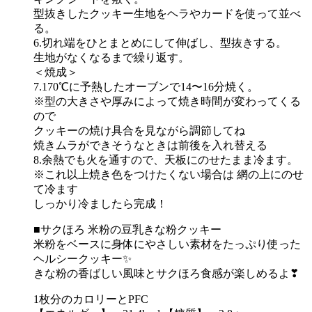
型抜きしたクッキー生地をヘラやカードを使って並べ
る。
6.切れ端をひとまとめにして伸ばし、型抜きする。
生地がなくなるまで繰り返す。
＜焼成＞
7.170℃に予熱したオーブンで14〜16分焼く。
※型の大きさや厚みによって焼き時間が変わってくる
ので
クッキーの焼け具合を見ながら調節してね
焼きムラができそうなときは前後を入れ替える
8.余熱でも火を通すので、天板にのせたまま冷ます。
※これ以上焼き色をつけたくない場合は 網の上にのせ
て冷ます
しっかり冷ましたら完成！
■サクほろ 米粉の豆乳きな粉クッキー
米粉をベースに身体にやさしい素材をたっぷり使った
ヘルシークッキー✨
きな粉の香ばしい風味とサクほろ食感が楽しめるよ❣
1枚分のカロリーとPFC