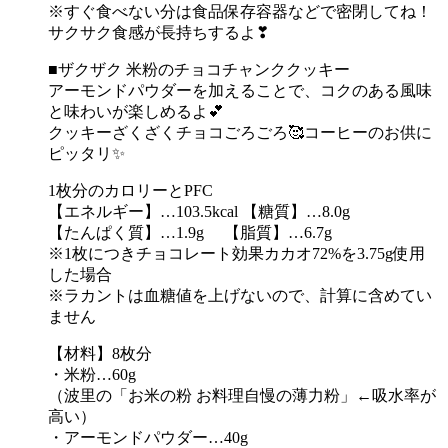
※すぐ食べない分は食品保存容器などで密閉してね！
サクサク食感が長持ちするよ❣
■ザクザク 米粉のチョコチャンククッキー
アーモンドパウダーを加えることで、コクのある風味
と味わいが楽しめるよ💕
クッキーざくざくチョコごろごろ🥰コーヒーのお供に
ピッタリ✨
1枚分のカロリーとPFC
【エネルギー】…103.5kcal 【糖質】…8.0g
【たんぱく質】…1.9g 【脂質】…6.7g
※1枚につきチョコレート効果カカオ72%を3.75g使用
した場合
※ラカントは血糖値を上げないので、計算に含めてい
ません
【材料】8枚分
・米粉…60g
（波里の「お米の粉 お料理自慢の薄力粉」←吸水率が
高い）
・アーモンドパウダー…40g