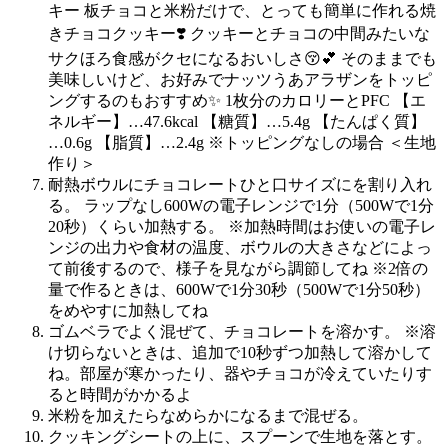
キー 板チョコと米粉だけで、とっても簡単に作れる焼
きチョコクッキー❣️ クッキーとチョコの中間みたいな
サクほろ食感がクセになるおいしさ😚💕 そのままでも
美味しいけど、お好みでナッツうあアラザンをトッピ
ングするのもおすすめ✨ 1枚分のカロリーとPFC 【エ
ネルギー】…47.6kcal 【糖質】…5.4g 【たんぱく質】
…0.6g 【脂質】…2.4g ※トッピングなしの場合 ＜生地
作り＞
耐熱ボウルにチョコレートひと口サイズにを割り入れ
る。 ラップなし600Wの電子レンジで1分（500Wで1分
20秒）くらい加熱する。 ※加熱時間はお使いの電子レ
ンジの出力や食材の温度、ボウルの大きさなどによっ
て前後するので、様子を見ながら調節してね ※2倍の
量で作るときは、600Wで1分30秒（500Wで1分50秒）
をめやすに加熱してね
ゴムベラでよく混ぜて、チョコレートを溶かす。 ※溶
け切らないときは、追加で10秒ずつ加熱して溶かして
ね。部屋が寒かったり、器やチョコが冷えていたりす
ると時間がかかるよ
米粉を加えたらなめらかになるまで混ぜる。
クッキングシートの上に、スプーンで生地を落とす。