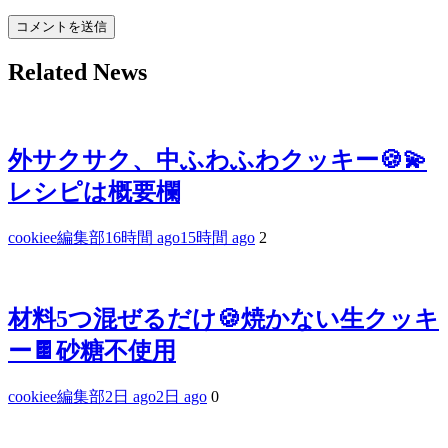
Related News
外サクサク、中ふわふわクッキー🍪💫
レシピは概要欄
cookiee編集部
16時間 ago
15時間 ago
2
材料5つ混ぜるだけ🍪焼かない生クッキ
ー🍫砂糖不使用
cookiee編集部
2日 ago
2日 ago
0