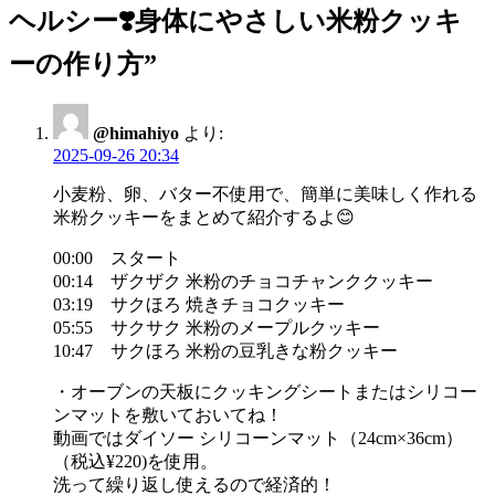
ヘルシー❣️身体にやさしい米粉クッキ
ゲ
ーの作り方
”
ー
シ
@himahiyo
より:
ョ
2025-09-26 20:34
ン
小麦粉、卵、バター不使用で、簡単に美味しく作れる
米粉クッキーをまとめて紹介するよ😊
00:00 スタート
00:14 ザクザク 米粉のチョコチャンククッキー
03:19 サクほろ 焼きチョコクッキー
05:55 サクサク 米粉のメープルクッキー
10:47 サクほろ 米粉の豆乳きな粉クッキー
・オーブンの天板にクッキングシートまたはシリコー
ンマットを敷いておいてね！
動画ではダイソー シリコーンマット（24cm×36cm）
（税込¥220)を使用。
洗って繰り返し使えるので経済的！