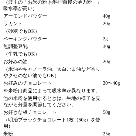
（波里の「お米の粉 お料理自慢の薄力粉」←
吸水率が高い）
アーモンドパウダー
40g
ラカント
20g
（砂糖でもOK）
ベーキングパウダー
2g
無調整豆乳
30g
（牛乳でもOK）
お好みの油
20g
（米油やキャノーラ油、太白ごま油など香り
やクセのない油でもOK）
お好みのチョコレート
30〜40g
※米粉は商品によって吸水率が異なります。
他の米粉を使用するときは、生地の様子を見
ながら分量を調節してください。
お好きな板チョコレート
50g
（明治ブラックチョコレート1枚（50g）を使
用）
米粉
25g