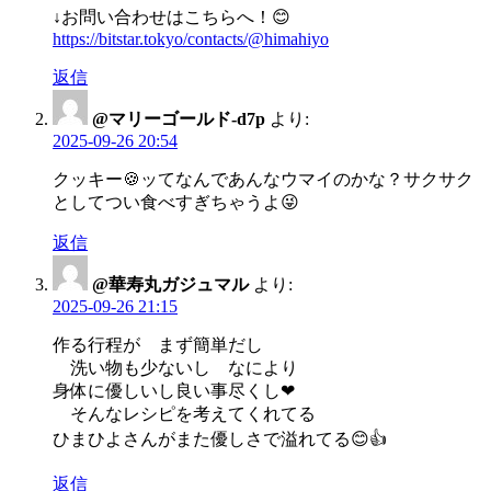
↓お問い合わせはこちらへ！😊
https://bitstar.tokyo/contacts/@himahiyo
返信
@マリーゴールド-d7p
より:
2025-09-26 20:54
クッキー🍪ッてなんであんなウマイのかな？サクサク
としてつい食べすぎちゃうよ😜
返信
@華寿丸ガジュマル
より:
2025-09-26 21:15
作る行程が まず簡単だし
洗い物も少ないし なにより
身体に優しいし良い事尽くし❤
そんなレシピを考えてくれてる
ひまひよさんがまた優しさで溢れてる😊👍
返信