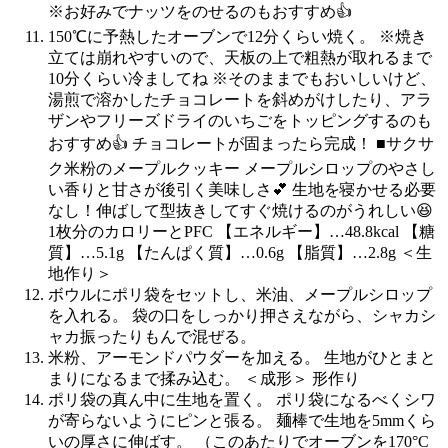
※お好みでナッツをのせるのもおすすめ👍
150℃に予熱したオーブンで12分くらい焼く。 ※焼き
立ては崩れやすいので、天板の上で粗熱が取れるまで
10分くらい冷ましてね ※そのままでもおいしいけど、
湯煎で溶かしたチョコレートを斜めがけしたり、アラ
ザンやフリーズドライのいちごをトッピングするのも
おすすめ👍 チョコレートが固まったら完成！ ■サクサ
ク米粉のメープルクッキー メープルシロップのやさし
い香りと甘さが後引く美味しさ💕 生地を寝かせる必要
なし！伸ばして型抜きしてすぐ焼けるのがうれしい😆
1枚分のカロリーとPFC 【エネルギー】…48.8kcal 【糖
質】…5.1g 【たんぱく質】…0.6g 【脂質】…2.8g ＜生
地作り＞
ボウルにポリ袋をセットし、米油、メープルシロップ
を入れる。 袋の口をしっかり押さえながら、シャカシ
ャカ振ったりもんで混ぜる。
米粉、アーモンドパウダーを加える。 生地がひとまと
まりになるまで揉み込む。 ＜成形＞ 形作り
ポリ袋の真ん中に生地を置く。 ポリ袋になるべくシワ
が寄らないようにピンと張る。 麺棒で生地を5mmくら
いの厚さに伸ばす。 （このあたりでオーブンを170°C