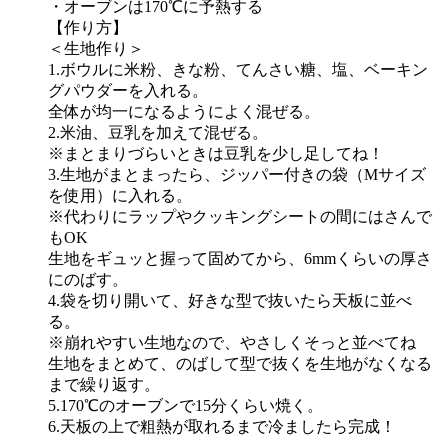
・オーブンは170℃に予熱する
【作り方】
＜生地作り＞
1.ボウルに米粉、きな粉、てんさい糖、塩、ベーキン
グパウダーを入れる。
全体が均一になるようによく混ぜる。
2.米油、豆乳を加えて混ぜる。
※まとまりづらいときは豆乳を少し足してね！
3.生地がまとまったら、ジッパー付きの袋（Mサイズ
を使用）に入れる。
※代わりにラップやクッキングシートの間にはさんで
もOK
生地をギュッと握って固めてから、6mmくらいの厚さ
にのばす。
4.袋を切り開いて、好きな型で抜いたら天板に並べ
る。
※崩れやすい生地なので、やさしくそっと並べてね
生地をまとめて、のばして型で抜くを生地がなくなる
まで繰り返す。
5.170℃のオーブンで15分くらい焼く。
6.天板の上で粗熱が取れるまで冷ましたら完成！