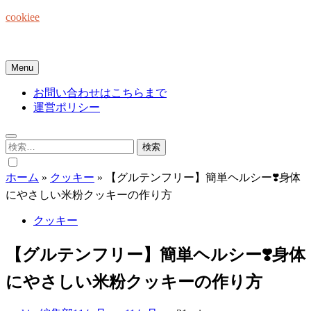
Skip
cookiee
to
content
お菓子でみんなを笑顔にしたい☆
Menu
お問い合わせはこちらまで
運営ポリシー
検
索:
ホーム
»
クッキー
»
【グルテンフリー】簡単ヘルシー❣️身体
にやさしい米粉クッキーの作り方
クッキー
【グルテンフリー】簡単ヘルシー❣️身体
にやさしい米粉クッキーの作り方