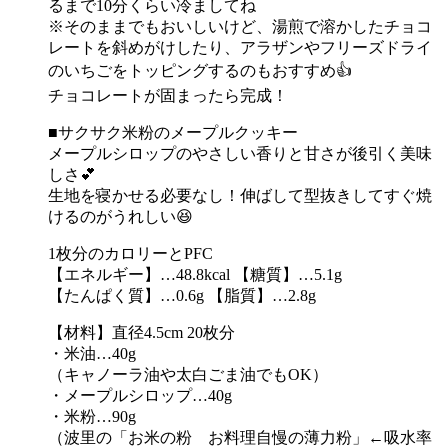
るまで10分くらい冷ましてね
※そのままでもおいしいけど、湯煎で溶かしたチョコ
レートを斜めがけしたり、アラザンやフリーズドライ
のいちごをトッピングするのもおすすめ👍
チョコレートが固まったら完成！
■サクサク米粉のメープルクッキー
メープルシロップのやさしい香りと甘さが後引く美味
しさ💕
生地を寝かせる必要なし！伸ばして型抜きしてすぐ焼
けるのがうれしい😆
1枚分のカロリーとPFC
【エネルギー】…48.8kcal 【糖質】…5.1g
【たんぱく質】…0.6g 【脂質】…2.8g
【材料】直径4.5cm 20枚分
・米油…40g
（キャノーラ油や太白ごま油でもOK）
・メープルシロップ…40g
・米粉…90g
（波里の「お米の粉 お料理自慢の薄力粉」←吸水率