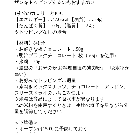
ザンをトッピングするのもおすすめ✨
1枚分のカロリーとPFC
【エネルギー】…47.6kcal 【糖質】…5.4g
【たんぱく質】…0.6g 【脂質】…2.4g
※トッピングなしの場合
【材料】8枚分
・お好きな板チョコレート…50g
（明治ブラックチョコレート1枚（50g）を使用）
・米粉…25g
（波里の「お米の粉 お料理自慢の薄力粉」←吸水率が
高い）
・お好みでトッピング…適量
（素焼きミックスナッツ、チョコレート、アラザン、
フリーズドライのいちごを使用）
※米粉は商品によって吸水率が異なります
他の米粉を使用するときは、生地の様子を見ながら分
量を調節してください
＜下準備＞
・オーブンは150℃に予熱しておく