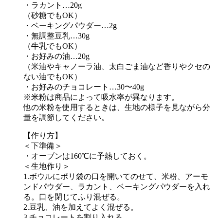
・ラカント…20g
（砂糖でもOK）
・ベーキングパウダー…2g
・無調整豆乳…30g
（牛乳でもOK）
・お好みの油…20g
（米油やキャノーラ油、太白ごま油など香りやクセの
ない油でもOK）
・お好みのチョコレート…30〜40g
※米粉は商品によって吸水率が異なります。
他の米粉を使用するときは、生地の様子を見ながら分
量を調節してください。
【作り方】
＜下準備＞
・オーブンは160℃に予熱しておく。
＜生地作り＞
1.ボウルにポリ袋の口を開いてのせて、米粉、アーモ
ンドパウダー、ラカント、ベーキングパウダーを入れ
る。口を閉じてふり混ぜる。
2.豆乳、油を加えてよく混ぜる。
3.チョコレートを割り入れる。