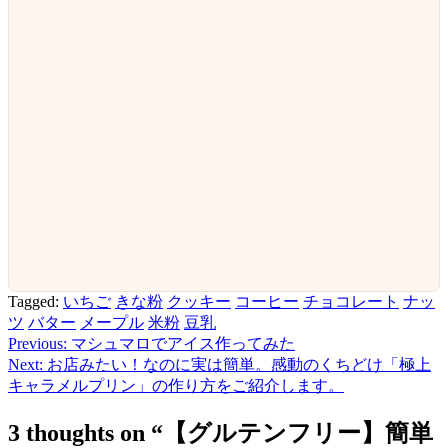
Tagged:
いちご
きな粉
クッキー
コーヒー
チョコレート
ナッ
ツ
バター
メープル
米粉
豆乳
Previous:
マシュマロでアイス作ってみた
投
Next:
お店みたい！なのに実は簡単。感動のくちどけ「極上
稿
キャラメルプリン」の作り方をご紹介します。
ナ
3 thoughts on “
【グルテンフリー】簡単
ビ