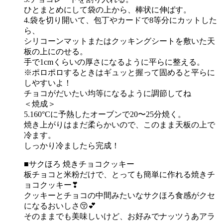
ひとまとめにして袋の上から、棒状に伸ばす。
4.袋を切り開いて、包丁やカードで8等分にカットした
ら、
シリコーンマットまたはクッキングシートを敷いた天
板の上にのせる。
手で1cmくらいの厚さになるように平らに整える。
※ポロポロするときはギュッと握って固めると平らに
しやすいよ！
チョコがだいたい均等になるように調節してね
＜焼成＞
5.160°Cに予熱したオーブンで20〜25分焼く。
焼き上がりはまだ柔らかいので、このまま天板の上で
冷ます。
しっかり冷ましたら完成！
■サクほろ 焼きチョコクッキー
板チョコと米粉だけで、とっても簡単に作れる焼きチ
ョコクッキー❣
クッキーとチョコの中間みたいなサクほろ食感がクセ
になるおいしさ😚💕
そのままでも美味しいけど、お好みでナッツうあアラ