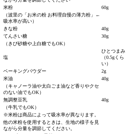
米粉
60g
（波里の「お米の粉 お料理自慢の薄力粉」←
吸水率が高い）
きな粉
40g
てんさい糖
30g
（きび砂糖や上白糖でもOK）
ひとつまみ
塩
（0.5gくら
い）
ベーキングパウダー
2g
米油
40g
（キャノーラ油や太白ごま油など香りやクセ
のない油でもOK）
無調整豆乳
40g
（牛乳でもOK）
※米粉は商品によって吸水率が異なります。
他の米粉を使用するときは、生地の様子を見
ながら分量を調節してください。