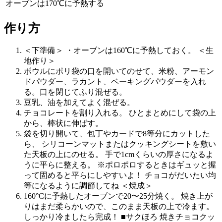
オーブンは170℃に予熱する
作り方
＜下準備＞ ・オーブンは160℃に予熱しておく。 ＜生
地作り＞
ボウルにポリ袋の口を開いてのせて、米粉、アーモン
ドパウダー、ラカント、ベーキングパウダーを入れ
る。口を閉じてふり混ぜる。
豆乳、油を加えてよく混ぜる。
チョコレートを割り入れる。 ひとまとめにして袋の上
から、棒状に伸ばす。
袋を切り開いて、包丁やカードで8等分にカットした
ら、 シリコーンマットまたはクッキングシートを敷い
た天板の上にのせる。 手で1cmくらいの厚さになるよ
うに平らに整える。 ※ポロポロするときはギュッと握
って固めると平らにしやすいよ！ チョコがだいたい均
等になるように調節してね ＜焼成＞
160°Cに予熱したオーブンで20〜25分焼く。 焼き上が
りはまだ柔らかいので、このまま天板の上で冷ます。
しっかり冷ましたら完成！ ■サクほろ 焼きチョコクッ