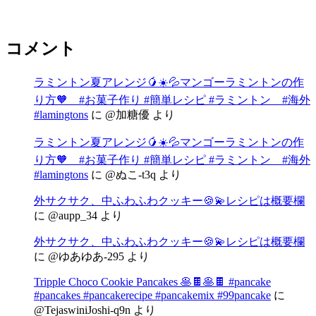
コメント
ラミントン夏アレンジ🥭☀️💦マンゴーラミントンの作
り方🧡 #お菓子作り #簡単レシピ #ラミントン #海外
#lamingtons
に
@加糖優
より
ラミントン夏アレンジ🥭☀️💦マンゴーラミントンの作
り方🧡 #お菓子作り #簡単レシピ #ラミントン #海外
#lamingtons
に
@ぬこ-t3q
より
外サクサク、中ふわふわクッキー🍪💫レシピは概要欄
に
@aupp_34
より
外サクサク、中ふわふわクッキー🍪💫レシピは概要欄
に
@ゆあゆあ-295
より
Tripple Choco Cookie Pancakes 🥞🍫🥞🍫 #pancake
#pancakes #pancakerecipe #pancakemix #99pancake
に
@TejaswiniJoshi-q9n
より