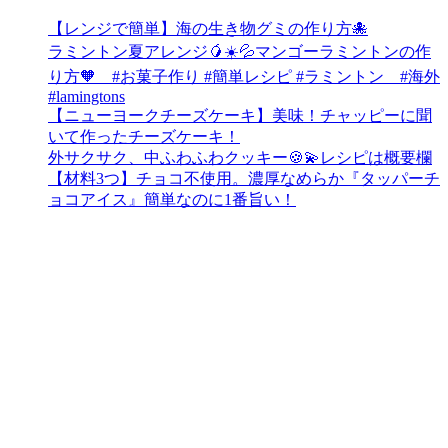
【レンジで簡単】海の生き物グミの作り方🐙
ラミントン夏アレンジ🥭☀️💦マンゴーラミントンの作
り方🧡 #お菓子作り #簡単レシピ #ラミントン #海外
#lamingtons
【ニューヨークチーズケーキ】美味！チャッピーに聞
いて作ったチーズケーキ！
外サクサク、中ふわふわクッキー🍪💫レシピは概要欄
【材料3つ】チョコ不使用。濃厚なめらか『タッパーチ
ョコアイス』簡単なのに1番旨い！