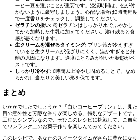
ーヒー豆を選ぶことが重要です。浸漬時間は、色が付
かないように厳守しましょう。心配な場合は3時間程度
で一度香りをチェックし、調整してください。
ゼラチンの扱い:
粉ゼラチンはしっかり水でふやかし
てから加熱した牛乳に加えてください。溶け残ると食
感が悪くなります。
生クリームを混ぜるタイミング:
プリン液が冷えすぎ
ていると生クリームが混ざりにくく、温かすぎると分
離の原因になります。適度にとろみが付いた状態がベ
ストです。
しっかり冷やす:
6時間以上冷やし固めることで、なめ
らかな口当たりと美しい形を保てます。
まとめ
いかがでしたでしょうか？「白いコーヒープリン」は、見た
目の意外性と芳醇な香りが楽しめる、特別なデザートです。
工程はシンプルなので、ぜひこのレシピに挑戦して、ご自宅
でワンランク上のお菓子作りを楽しんでみてください。
このレシピで、あなたのスイーツタイムがさらに豊かになり