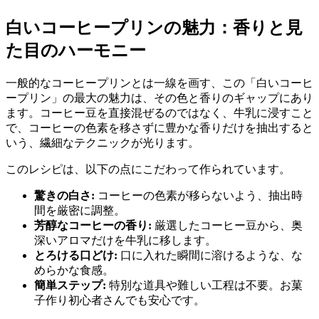
白いコーヒープリンの魅力：香りと見
た目のハーモニー
一般的なコーヒープリンとは一線を画す、この「白いコーヒ
ープリン」の最大の魅力は、その色と香りのギャップにあり
ます。コーヒー豆を直接混ぜるのではなく、牛乳に浸すこと
で、コーヒーの色素を移さずに豊かな香りだけを抽出すると
いう、繊細なテクニックが光ります。
このレシピは、以下の点にこだわって作られています。
驚きの白さ:
コーヒーの色素が移らないよう、抽出時
間を厳密に調整。
芳醇なコーヒーの香り:
厳選したコーヒー豆から、奥
深いアロマだけを牛乳に移します。
とろける口どけ:
口に入れた瞬間に溶けるような、な
めらかな食感。
簡単ステップ:
特別な道具や難しい工程は不要。お菓
子作り初心者さんでも安心です。