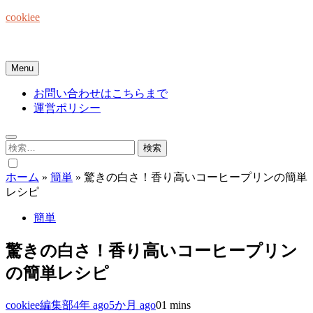
Skip
cookiee
to
content
お菓子でみんなを笑顔にしたい☆
Menu
お問い合わせはこちらまで
運営ポリシー
検
索:
ホーム
»
簡単
»
驚きの白さ！香り高いコーヒープリンの簡単
レシピ
簡単
驚きの白さ！香り高いコーヒープリン
の簡単レシピ
cookiee編集部
4年 ago
5か月 ago
0
1 mins