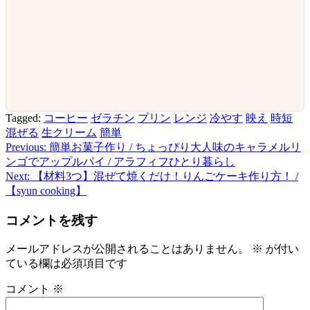
Tagged:
コーヒー
ゼラチン
プリン
レンジ
冷やす
映え
時短
混ぜる
生クリーム
簡単
Previous:
簡単お菓子作り / ちょっぴり大人味のキャラメルリ
投
ンゴでアップルパイ / アラフィフひとり暮らし
稿
Next:
【材料3つ】混ぜて焼くだけ！りんごケーキ作り方！ /
【syun cooking】
ナ
ビ
コメントを残す
ゲ
メールアドレスが公開されることはありません。
※
が付い
ー
ている欄は必須項目です
シ
コメント
※
ョ