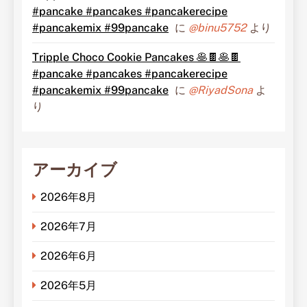
#pancake #pancakes #pancakerecipe
#pancakemix #99pancake
に
@binu5752
より
Tripple Choco Cookie Pancakes 🥞🍫🥞🍫
#pancake #pancakes #pancakerecipe
#pancakemix #99pancake
に
@RiyadSona
よ
り
アーカイブ
2026年8月
2026年7月
2026年6月
2026年5月