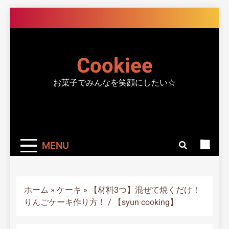
Skip
to
content
Cookiee
お菓子でみんなを笑顔にしたい☆
MENU
ホーム
»
ケーキ
»
【材料3つ】混ぜて焼くだけ！
りんごケーキ作り方！ / 【syun cooking】