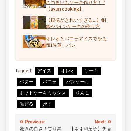
さつまいもケーキ作り方！ /
【syun cooking】
【模様がきれいすぎる…】銅
鍋×パインケーキの作り方
オレオとバニラアイスでやる
気1%蒸しパン
Tagged:
アイス
オレオ
ケーキ
バター
バニラ
パンケーキ
ホットケーキミックス
りんご
混ぜる
焼く
投
Previous:
Next:
驚きの白さ！香り高
【ネオ和菓子】チョ