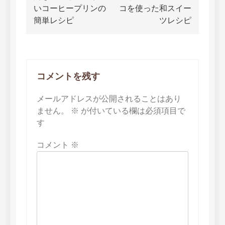
稿
いコーヒープリンの
コを使った和スイー
ナ
簡単レシピ
ツレシピ
ビ
ゲ
ー
コメントを残す
シ
メールアドレスが公開されることはあり
ョ
ません。
※
が付いている欄は必須項目で
す
ン
コメント
※