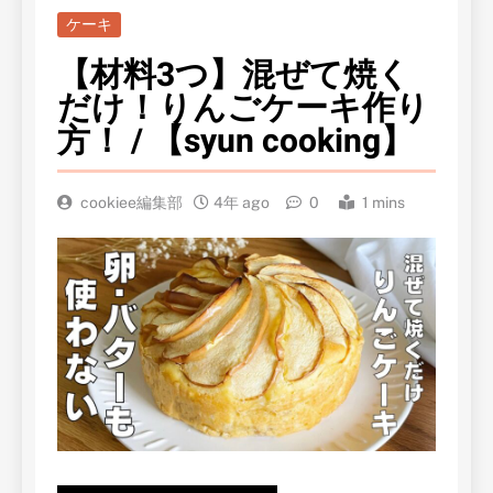
ケーキ
【材料3つ】混ぜて焼く
だけ！りんごケーキ作り
方！ / 【syun cooking】
cookiee編集部
4年 ago
0
1 mins