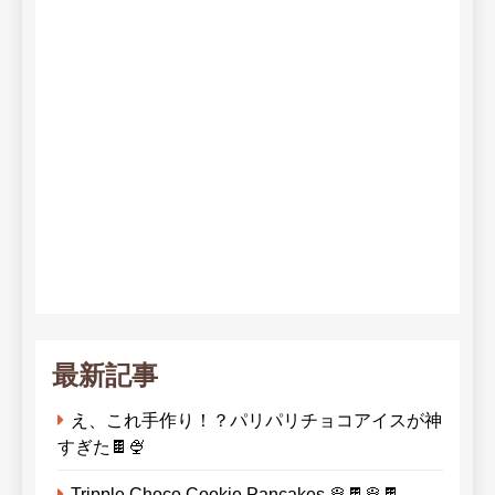
最新記事
え、これ手作り！？パリパリチョコアイスが神
すぎた🍫🍨
Tripple Choco Cookie Pancakes 🥞🍫🥞🍫