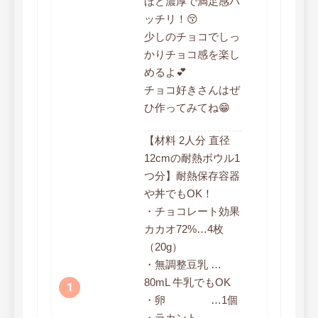
ほど濃厚で満足感バ
ッチリ！😚
少しのチョコでしっ
かりチョコ感を楽し
めるよ💕
チョコ好きさんはぜ
ひ作ってみてね😁
​​【材料 2人分 直径
12cmの耐熱ボウル1
つ分】耐熱保存容器
や丼でもOK！
・チョコレート効果
カカオ72%…4枚
（20g）
・無調整豆乳 …
80mL 牛乳でもOK
・卵 …1個
・ラカント