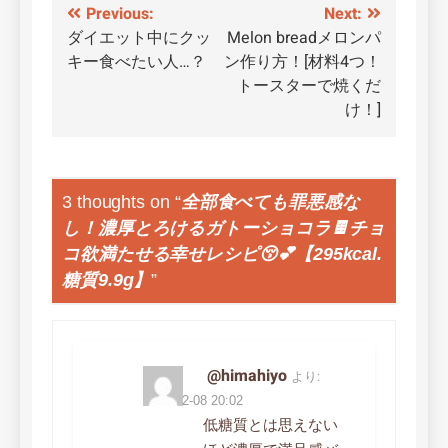
投
Previous:
Next:
ダイエット中にクッ
Melon breadメロンパ
稿
キー食べたい人…？
ン作り方！[材料4つ！
ナ
トースターで焼くだ
け！]
ビ
ゲ
ー
3 thoughts on “
全部食べても罪悪感な
シ
し！濃厚とろけるガトーショコラ🍫チョ
コ欲満たせる幸せレシピ😚💕【295kcal.
ョ
糖質9.9g】
”
ン
@himahiyo
より:
2023-12-08 20:02
低糖質とは思えない