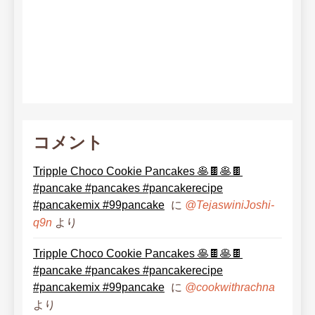
コメント
Tripple Choco Cookie Pancakes 🥞🍫🥞🍫
#pancake #pancakes #pancakerecipe
#pancakemix #99pancake
に
@TejaswiniJoshi-
より
q9n
Tripple Choco Cookie Pancakes 🥞🍫🥞🍫
#pancake #pancakes #pancakerecipe
#pancakemix #99pancake
に
@cookwithrachna
より