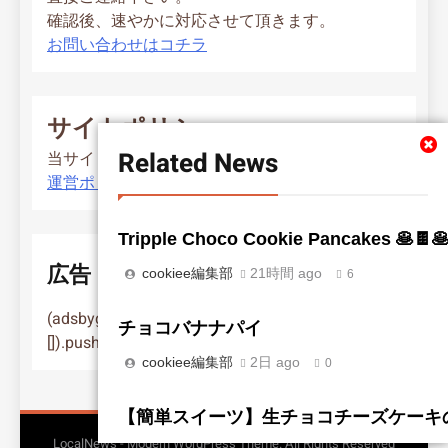
確認後、速やかに対応させて頂きます。
お問い合わせはコチラ
サイトポリシー
Related News
当サイト運営ポリシー
運営ポリシー
Tripple Choco Cookie Pancakes 🥞🍫
広告
cookiee編集部
21時間 ago
6
(adsbygoogle = window.adsbygoogle ||
チョコバナナパイ
[]).push({});
cookiee編集部
2日 ago
0
【簡単スイーツ】生チョコチーズケーキの作り
LocalNews - Modern WordPress Theme. All Rights Reserved