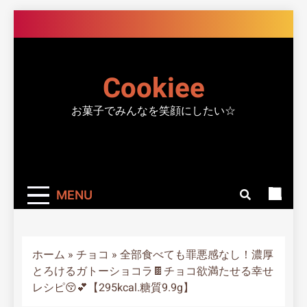
Skip
to
content
Cookiee
お菓子でみんなを笑顔にしたい☆
MENU
ホーム
»
チョコ
»
全部食べても罪悪感なし！濃厚
とろけるガトーショコラ🍫チョコ欲満たせる幸せ
レシピ😚💕【295kcal.糖質9.9g】