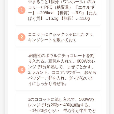
※まるごと1個分（ワンホール）のカ
ロリーとPFC（糖質量） 【エネルギ
ー】…295kcal 【糖質】…9.9g 【たん
ぱく質】…15.1g 【脂質】…11.0g
ココットにクシャクシャにしたクッ
キングシートを敷いておく
.耐熱性のボウルにチョコレートを割
り入れる。豆乳を入れて、600Wのレ
ンジで1分加熱して、まぜてとかす。
⁡3,ラカント、ココアパウダー、おから
パウダー、卵を入れ、ダマがないよ
うにしっかり混ぜる。
1のココットに流し入れて、500Wの
レンジで1分20秒〜40秒加熱する。
・1分20秒くらい 中心部が半生でと