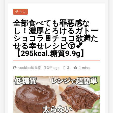
チョコ
全部食べても罪悪感な
し！濃厚とろけるガトー
ショコラ🍫チョコ欲満た
せる幸せレシピ😚💕
【295kcal.糖質9.9g】
cookiee編集部
3年 ago
3
1 mins