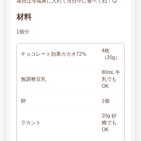
場合は冷蔵庫に入れて当日中に食べてね！😊
材料
1個分
4枚
チョコレート効果カカオ72%
（20g）
80mL 牛
無調整豆乳
乳でも
OK
卵
1個
20g 砂
ラカント
糖でも
OK