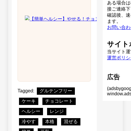
ある場合は
接ご連絡下
確認後、速
ます。
お問い合わ
サイト
当サイト運
運営ポリシ
広告
(adsbygoog
Tagged:
グルテンフリー
window.adsb
ケーキ
チョコレート
ヘルシー
レンジ
冷やす
本格
混ぜる