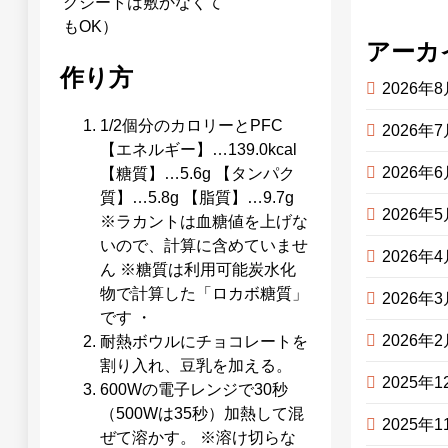
グシートは敷かなくて
もOK）
アーカ
作り方
2026年
1/2個分のカロリーとPFC
2026年
【エネルギー】…139.0kcal
2026年
【糖質】…5.6g 【タンパク
質】…5.8g 【脂質】…9.7g
2026年
※ラカントは血糖値を上げな
いので、計算に含めていませ
2026年
ん ※糖質は利用可能炭水化
物で計算した「ロカボ糖質」
2026年
です ・
2026年
耐熱ボウルにチョコレートを
割り入れ、豆乳を加える。
2025年1
600Wの電子レンジで30秒
（500Wは35秒）加熱して混
2025年1
ぜて溶かす。 ※溶け切らな