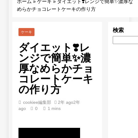
ホーム
»
ケーキ
»
ダイエット❣️レンジで簡単✨濃厚な
めらかチョコレートケーキの作り方
検索
ケーキ
ダイエット❣️レ
ンジで簡単✨濃
厚なめらかチョ
コレートケーキ
の作り方
cookiee編集部
2年 ago
2年
ago
0
1 mins