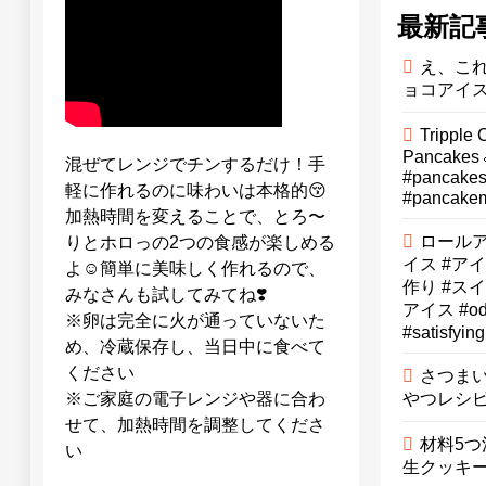
最新記
え、こ
ョコアイス
Tripple
Pancakes 
混ぜてレンジでチンするだけ！手
#pancakes
軽に作れるのに味わいは本格的😚
#pancakem
加熱時間を変えることで、とろ〜
ロールア
りとホロっの2つの食感が楽しめる
イス #ア
よ☺️簡単に美味しく作れるので、
作り #ス
みなさんも試してみてね❣️
アイス #oddl
※卵は完全に火が通っていないた
#satisfying⁠
め、冷蔵保存し、当日中に食べて
ください
さつまい
やつレシ
※ご家庭の電子レンジや器に合わ
せて、加熱時間を調整してくださ
材料5つ
い
生クッキー