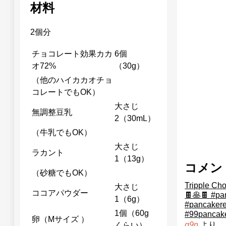
材料
2個分
チョコレート効果カカ
6個
オ72%
（30g）
（他のハイカカオチョ
コレートでもOK）
大さじ
無調整豆乳
2（30mL）
（牛乳でもOK）
大さじ
ラカント
1（13g）
コメン
（砂糖でもOK）
Tripple Ch
大さじ
ココアパウダー
🍫🥞🍫 #pa
1（6g）
#pancaker
1個（60g
#99pancak
卵（Mサイズ ）
より
q9n
くらい）