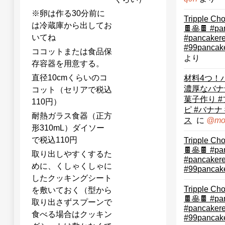
※卵は作る30分前に
Tripple Ch
は冷蔵庫から出してお
🍫🥞🍫 #pa
いてね
#pancaker
#99pancak
ココットまたは食品保
より
存容器を用意する。
直径10cmくらいのコ
材料4つ！
濃厚なバナ
コット（セリアで税込
菓子作り 
110円）
ピ #バナナ
耐熱ガラス食器（正方
ス
に
@mo
形310mL）ダイソー
で税込110円
Tripple Ch
🍫🥞🍫 #pa
取り出しやすくするた
#pancaker
めに、くしゃくしゃに
#99pancak
したクッキングシート
Tripple Ch
を敷いておく（型から
🍫🥞🍫 #pa
取り出さずスプーンで
#pancaker
食べる場合はクッキン
#99pancak