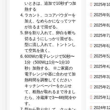
いときは、追加で10秒ずつ加
2025年1
熱する
2025年
ラカント、ココアパウダーを
加え、なめらかになってツヤ
2025年
が出るまで混ぜる。
卵を割り入れて、卵白を断ち
2025年
切るようにしっかり混ぜる。
型に流し入れて、トントンし
2025年
て空気を抜く。
2025年
600Wの電子レンジで50秒〜
1分（500Wは1分〜1分10
2025年
秒）加熱する。 ※ご家庭の
電子レンジや器に合わせて加
2025年
熱時間を調整してください
キッチンペーパーをかぶせ
2025年
て、粗熱が取れるまで冷まし
2025年
たら、冷蔵庫で3〜4時間冷や
す。
2024年1
型から取り出して、クッキン