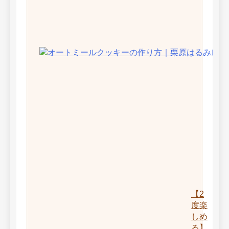
【2
度楽
しめ
る】