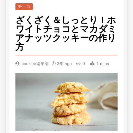
チョコ
ざくざく＆しっとり！ホ
ワイトチョコとマカダミ
アナッツクッキーの作り
方
cookiee編集部
3年 ago
0
1 mins