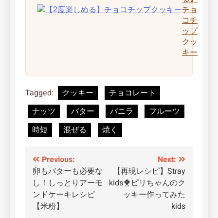
チョ
コチ
ップ
クッ
キー
Tagged:
クッキー
チョコレート
ナッツ
バター
バニラ
フルーツ
時短
混ぜる
焼く
投
Previous:
Next:
卵もバターも必要な
【再現レシピ】Stray
稿
し！しっとりアーモ
kids🐥ピリちゃんのク
ナ
ンドケーキレシピ
ッキー作ってみた
【米粉】
kids
ビ