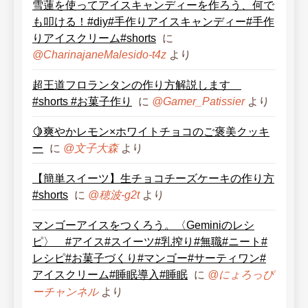
雪蓮を使ってアイスキャンディーを作ろう、何で
も叩ける！#diy#手作りアイスキャンディー#手作
りアイスクリーム#shorts
に
より
@CharinajaneMalesido-t4z
超王道フロランタンの作り方解説します
#shorts #お菓子作り
に
より
@Gamer_Patissier
🍋爽やかレモン×ホワイトチョコのご褒美クッキ
ー
に
より
@文子大森
【簡単スイーツ】生チョコチーズケーキの作り方
#shorts
に
より
@穂波-g2t
マンゴーアイスをつくろう。〈Geminiのレシ
ピ〉 #アイス#スイーツ#乳搾り#無職#ニート#
レシピ#お菓子づくり#マンゴー#サーティワン#
アイスクリーム#睡眠導入#睡眠
に
@にょろっぴ
より
ーチャンネル