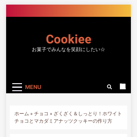
Skip
to
content
Cookiee
お菓子でみんなを笑顔にしたい☆
MENU
ホーム
»
チョコ
»
ざくざく＆しっとり！ホワイト
チョコとマカダミアナッツクッキーの作り方