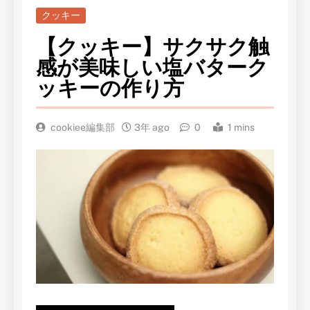
クッキー
【クッキー】サクサク触
感が美味しい塩バターク
ッキーの作り方
cookiee編集部
3年 ago
0
1 mins