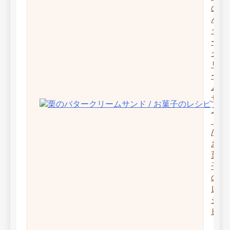
の
バ
タ
ー
ク
リ
ー
ム
サ
ン
ド
/
お
菓
子
の
レ
シ
ピ