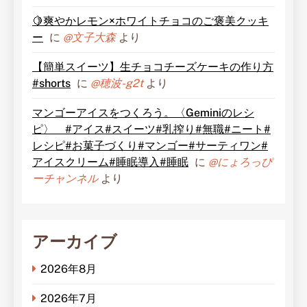
🍋爽やかレモン×ホワイトチョコのご褒美クッキ
ー
に
@文子大森
より
【簡単スイーツ】生チョコチーズケーキの作り方
#shorts
に
@穂波-g2t
より
マンゴーアイスをつくろう。〈Geminiのレシ
ピ〉 #アイス#スイーツ#乳搾り#無職#ニート#
レシピ#お菓子づくり#マンゴー#サーティワン#
アイスクリーム#睡眠導入#睡眠
に
@にょろっぴ
ーチャンネル
より
アーカイブ
2026年8月
2026年7月