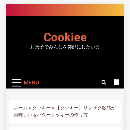
Skip
to
content
Cookiee
お菓子でみんなを笑顔にしたい☆
MENU
ホーム
»
クッキー
»
【クッキー】サクサク触感が
美味しい塩バタークッキーの作り方