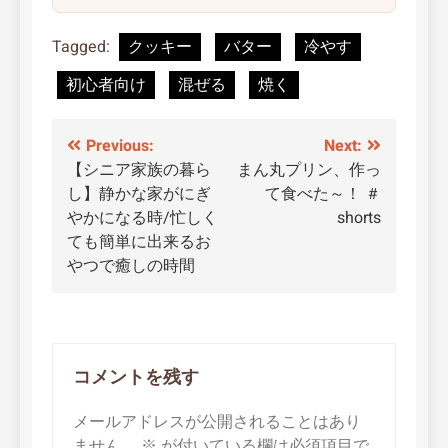
Tagged:
クッキー
バター
冷やす
初心者向け
混ぜる
焼く
投
Previous:
Next:
【シニア家族の暮ら
まん丸プリン、作っ
稿
し】静かな家がにぎ
て食べた～！ ＃
ナ
やかになる時/忙しく
shorts
ても簡単に出来るお
ビ
やつで癒しの時間
ゲ
ー
シ
コメントを残す
ョ
メールアドレスが公開されることはあり
ン
ません。
※
が付いている欄は必須項目で