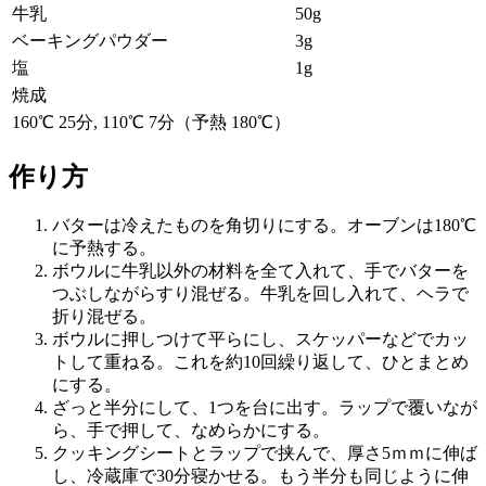
牛乳
50g
ベーキングパウダー
3g
塩
1g
焼成
160℃ 25分, 110℃ 7分（予熱 180℃）
作り方
バターは冷えたものを角切りにする。オーブンは180℃
に予熱する。
ボウルに牛乳以外の材料を全て入れて、手でバターを
つぶしながらすり混ぜる。牛乳を回し入れて、ヘラで
折り混ぜる。
ボウルに押しつけて平らにし、スケッパーなどでカッ
トして重ねる。これを約10回繰り返して、ひとまとめ
にする。
ざっと半分にして、1つを台に出す。ラップで覆いなが
ら、手で押して、なめらかにする。
クッキングシートとラップで挟んで、厚さ5ｍｍに伸ば
し、冷蔵庫で30分寝かせる。もう半分も同じように伸