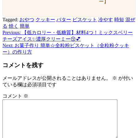
ー】
Tagged:
おやつ
クッキー
バター
ビスケット
冷やす
時短
混ぜ
る
焼く
簡単
Previous:
【低カロリー・低糖質】材料4つ！ミックスベリー
投
チーズアイス✨濃厚クリーミー😚💕
稿
Next:
お菓子作り 簡単☆全粒粉ビスケット（全粒粉クッキ
ー）の作り方
ナ
ビ
コメントを残す
ゲ
メールアドレスが公開されることはありません。
※
が付い
ー
ている欄は必須項目です
シ
コメント
※
ョ
ン