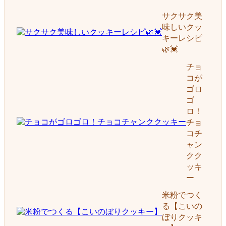
サクサク美
味しいクッ
キーレシピ
🌿💓
チョ
コが
ゴロ
ゴ
ロ！
チョ
コチ
ャン
クク
ッキ
ー
米粉でつく
る【こいの
ぼりクッキ