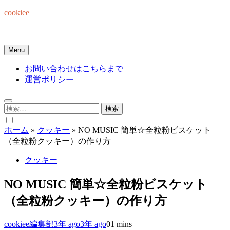
Skip
cookiee
to
content
お菓子でみんなを笑顔にしたい☆
Menu
お問い合わせはこちらまで
運営ポリシー
検
索:
ホーム
»
クッキー
»
NO MUSIC 簡単☆全粒粉ビスケット
（全粒粉クッキー）の作り方
クッキー
NO MUSIC 簡単☆全粒粉ビスケット
（全粒粉クッキー）の作り方
cookiee編集部
3年 ago
3年 ago
0
1 mins