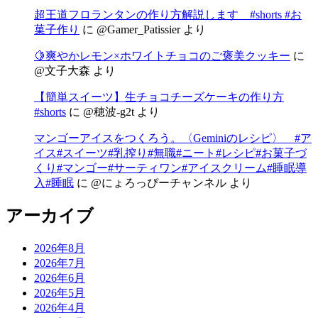
超王道フロランタンの作り方解説します #shorts #お
菓子作り
に
@Gamer_Patissier
より
🍋爽やかレモン×ホワイトチョコのご褒美クッキー
に
@文子大森
より
【簡単スイーツ】生チョコチーズケーキの作り方
#shorts
に
@穂波-g2t
より
マンゴーアイスをつくろう。〈Geminiのレシピ〉 #ア
イス#スイーツ#乳搾り#無職#ニート#レシピ#お菓子づ
くり#マンゴー#サーティワン#アイスクリーム#睡眠導
入#睡眠
に
@にょろっぴーチャンネル
より
アーカイブ
2026年8月
2026年7月
2026年6月
2026年5月
2026年4月