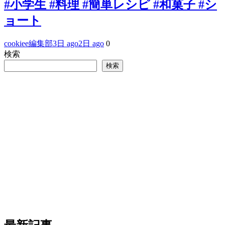
#小学生 #料理 #簡単レシピ #和菓子 #シ
ョート
cookiee編集部
3日 ago
2日 ago
0
検索
検索