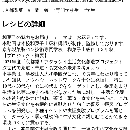
https://www.youtube.com/user/seikakomovie?sub_confirmation=1
#京都製菓 #一問一答 #専門学校生 #学生
レシピの詳細
和菓子の魅力をお届け！テーマは「お花見」です。
本動画は本校和菓子上級科講師が制作、監修しております。
京都製菓製パン技術専門学校 和菓子上級科（２年制）
【プロジェクト概要】
2021年度「京都発！アタラシイ生活文化創造プロジェクト～
次世代で茶道・華道・食文化の未来を考えよう～」
本事業は、学校法人大和学園がこれまで長年にわたり培って
いた知見・ノウハウ・ネットワークを十分に発揮し、特に
10代～30代を中心に40代までをターゲットとし、従来あまり
生活文化等に接する機会がなかった層に対し 、生活文化等
の本質的な魅力に触れ、茶道・華道・食文化を中心に、これ
らの生活文化を有機的に連動させた独自の普及・振興プログ
ラムを開発し、各種イベントや実証実験プログラムを通じ
て、ターゲット層が継続的に生活文化に親しむことができる
環境づくりに貢献する。
また、本事業の実証実験を通じて、一連の生活文化が有機