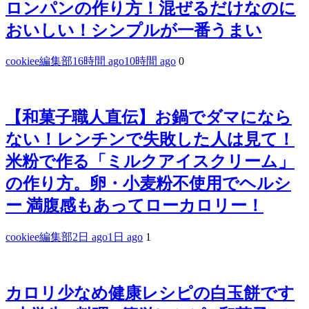
ロンパンの作り方！混ぜるだけなのに
おいしい！シンプルが一番うまい
cookiee編集部
16時間 ago
10時間 ago
0
【和菓子職人直伝】お鍋でダマになら
ない！レンチンで失敗した人は見て！
米粉で作る「ミルクアイスクリーム」
の作り方。卵・小麦粉不使用でヘルシ
ー 満腹感もあってローカロリー！
cookiee編集部
2日 ago
1日 ago
1
カロリ少なめ健康レシピの白玉餅です