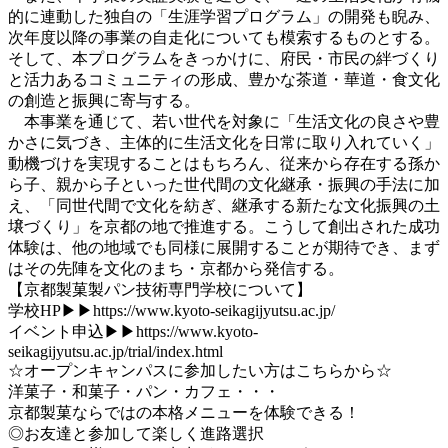
的に連動した独自の「生涯学習プログラム」の開発も睨み、
次年度以降の事業の自走化についても模索するものとする。
そして、本プログラムをきっかけに、府民・市民の絆づくり
と活力あるコミュニティの形成、豊かな茶道・華道・食文化
の創造と振興に寄与する。
本事業を通じて、若い世代を対象に「生活文化の良さや豊
かさに気づき、主体的に生活文化を日常に取り入れていく」
動機づけを実現することはもちろん、従来から存在する孫か
ら子、親から子といった世代間の文化継承・振興の手法に加
え、「同世代間で文化を紡ぎ、継承する新たな文化振興の土
壌づくり」を京都の地で推進する。こうして創出された成功
体験は、他の地域でも同様に展開することが期待でき、まず
はその先陣を文化のまち・京都から発信する。
【京都製菓製パン技術専門学校について】
学校HP▶▶https://www.kyoto-seikagijyutsu.ac.jp/
イベント申込▶▶https://www.kyoto-
seikagijyutsu.ac.jp/trial/index.html
☆オープンキャンパスに参加したい方はこちらから☆
洋菓子・和菓子・パン・カフェ・・・
京都製菓ならではの本格メニューを体験できる！
◎お友達と参加して楽しく進路選択