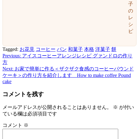
子
の
レ
シ
ピ
Tagged:
お花見
コーヒー
パン
和菓子
本格
洋菓子
餅
Previous:
アイスコーヒーアレンジレシピ グァンドロの作り
投
方
稿
Next:
お家で簡単に作る＜ザクザク食感のコーヒーパウンド
ケーキ＞の作り方を紹介します How to make coffee Pound
ナ
cake
ビ
コメントを残す
ゲ
ー
メールアドレスが公開されることはありません。
※
が付い
ている欄は必須項目です
シ
コメント
※
ョ
ン