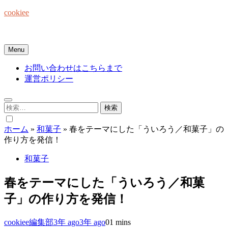
Skip
cookiee
to
content
お菓子でみんなを笑顔にしたい☆
Menu
お問い合わせはこちらまで
運営ポリシー
検
索:
ホーム
»
和菓子
»
春をテーマにした「ういろう／和菓子」の
作り方を発信！
和菓子
春をテーマにした「ういろう／和菓
子」の作り方を発信！
cookiee編集部
3年 ago
3年 ago
0
1 mins