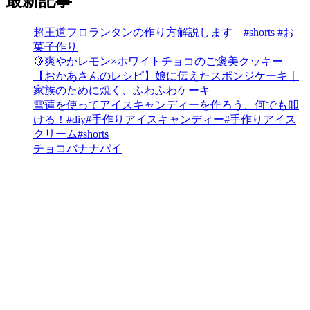
最新記事
超王道フロランタンの作り方解説します #shorts #お
菓子作り
🍋爽やかレモン×ホワイトチョコのご褒美クッキー
【おかあさんのレシピ】娘に伝えたスポンジケーキ｜
家族のために焼く、ふわふわケーキ
雪蓮を使ってアイスキャンディーを作ろう、何でも叩
ける！#diy#手作りアイスキャンディー#手作りアイス
クリーム#shorts
チョコバナナパイ