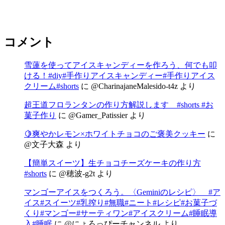
コメント
雪蓮を使ってアイスキャンディーを作ろう、何でも叩
ける！#diy#手作りアイスキャンディー#手作りアイス
クリーム#shorts
に
@CharinajaneMalesido-t4z
より
超王道フロランタンの作り方解説します #shorts #お
菓子作り
に
@Gamer_Patissier
より
🍋爽やかレモン×ホワイトチョコのご褒美クッキー
に
@文子大森
より
【簡単スイーツ】生チョコチーズケーキの作り方
#shorts
に
@穂波-g2t
より
マンゴーアイスをつくろう。〈Geminiのレシピ〉 #ア
イス#スイーツ#乳搾り#無職#ニート#レシピ#お菓子づ
くり#マンゴー#サーティワン#アイスクリーム#睡眠導
入#睡眠
に
@にょろっぴーチャンネル
より