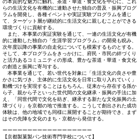
の本質的な魅力に触れ、茶道・華道・食文化を中心に、これ
らの生活文化を有機的に連動させた独自の普及・振興プログ
ラムを開発し、各種イベントや実証実験プログラムを通じ
て、ターゲット層が継続的に生活文化に親しむことができる
環境づくりに貢献する。
また、本事業の実証実験を通じて、一連の生活文化が有機
的に連動した独自の「生涯学習プログラム」の開発も睨み、
次年度以降の事業の自走化についても模索するものとする。
そして、本プログラムをきっかけに、府民・市民の絆づくり
と活力あるコミュニティの形成、豊かな茶道・華道・食文化
の創造と振興に寄与する。
本事業を通じて、若い世代を対象に「生活文化の良さや豊
かさに気づき、主体的に生活文化を日常に取り入れていく」
動機づけを実現することはもちろん、従来から存在する孫か
ら子、親から子といった世代間の文化継承・振興の手法に加
え、「同世代間で文化を紡ぎ、継承する新たな文化振興の土
壌づくり」を京都の地で推進する。こうして創出された成功
体験は、他の地域でも同様に展開することが期待でき、まず
はその先陣を文化のまち・京都から発信する。
ーーーーーーーーーーーーーーーーーー
【京都製菓製パン技術専門学校について】