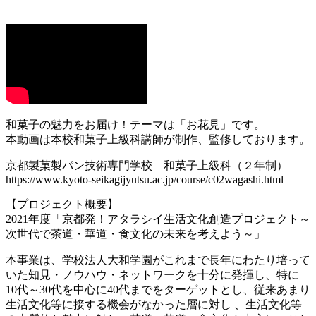
和菓子の魅力をお届け！テーマは「お花見」です。
本動画は本校和菓子上級科講師が制作、監修しております。
京都製菓製パン技術専門学校 和菓子上級科（２年制）
https://www.kyoto-seikagijyutsu.ac.jp/course/c02wagashi.html
【プロジェクト概要】
2021年度「京都発！アタラシイ生活文化創造プロジェクト～
次世代で茶道・華道・食文化の未来を考えよう～」
本事業は、学校法人大和学園がこれまで長年にわたり培って
いた知見・ノウハウ・ネットワークを十分に発揮し、特に
10代～30代を中心に40代までをターゲットとし、従来あまり
生活文化等に接する機会がなかった層に対し 、生活文化等