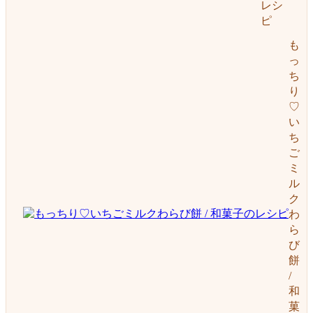
レシ
ピ
も
っ
ち
り
♡
い
ち
ご
ミ
ル
ク
わ
ら
び
餅
/
和
菓