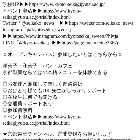
学校HP▶▶https://www.kyoto-seikagijyutsu.ac.jp/
イベント申込▶▶https://www.kyoto-
seikagijyutsu.ac.jp/trial/index.html
Twitter「@seikako_news」▶▶https://twitter.com/seikako_news
Instagram「@kyotoseika_sweets」
▶▶https://www.instagram.com/kyotoseika_sweets/?hl=ja
LINE「@kyoto-seika」▶▶https://page.line.me/tue3367p
☆オープンキャンパスに参加したい方はこちらから☆
洋菓子・和菓子・パン・カフェ・・・
京都製菓ならではの本格メニューを体験できる！
◎お友達と参加して楽しく進路選択
◎おひとり様でもOK!先生がしっかりサポート
◎在校生に何でも聞ける
◎交通費サポートあり
◎参加費無料
イベント申込▶▶https://www.kyoto-
seikagijyutsu.ac.jp/trial/index.html
★京都製菓チャンネル、是非登録をお願いします！