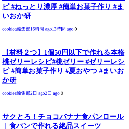
ピ #ねっとり濃厚 #簡単お菓子作り #ま
いおか研
cookiee編集部
16時間 ago
13時間 ago
0
【材料２つ】1個50円以下で作れる本格
桃ゼリーレシピ#桃ゼリー #ゼリーレシ
ピ #簡単お菓子作り #夏おやつ #まいお
か研
cookiee編集部
2日 ago
2日 ago
0
サクとろ！チョコバナナ食パンロール
｜食パンで作れる絶品スイーツ