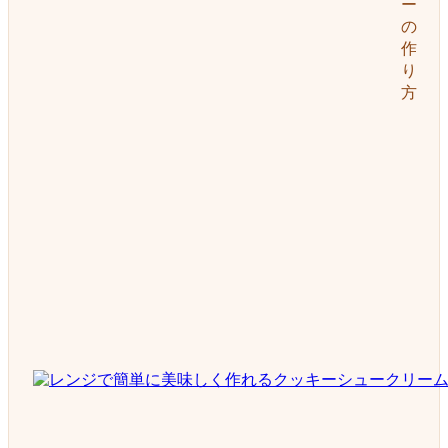
ー
の
作
り
方