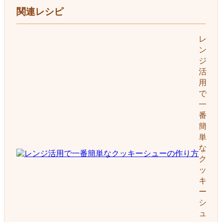
関連レシピ
レ
ン
ジ
活
用
で
一
番
簡
単
な
ク
ッ
キ
ー
シ
ュ