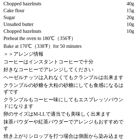
Chopped hazelnuts
40g
Cake flour
15g
Sugar
20g
Unsalted butter
10g
Chopped hazelnuts
10g
Preheat the oven to 180℃（356℉）
Bake at 170℃（338℉）for 50 minutes
＞＞アレンジ情報
コーヒーはインスタントコーヒーで十分
好きなコーヒーでアレンジしてください
ヘーゼルナッツは入れなくてもクランブルは出来ます
クランブルの砂糖を大粒の砂糖にしても食感になるは
ずです
クランブルもコーヒー味にしてもエスプレッソパウン
ドになります
卵のサイズはM-LLで適当でも美味しく出来ます
抹茶パウダーや紅茶パウダーでアレンジもおすすめで
す
焼き上がりシロップを打つ場合は側面から染み込ませ