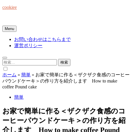
Skip
cookiee
to
content
お菓子でみんなを笑顔にしたい☆
Menu
お問い合わせはこちらまで
運営ポリシー
検
索:
ホーム
»
簡単
»
お家で簡単に作る＜ザクザク食感のコーヒー
パウンドケーキ＞の作り方を紹介します How to make
coffee Pound cake
簡単
お家で簡単に作る＜ザクザク食感のコ
ーヒーパウンドケーキ＞の作り方を紹
介します How to make coffee Pound