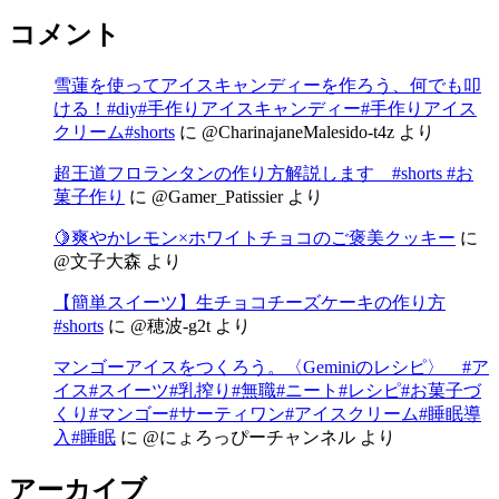
コメント
雪蓮を使ってアイスキャンディーを作ろう、何でも叩
ける！#diy#手作りアイスキャンディー#手作りアイス
クリーム#shorts
に
@CharinajaneMalesido-t4z
より
超王道フロランタンの作り方解説します #shorts #お
菓子作り
に
@Gamer_Patissier
より
🍋爽やかレモン×ホワイトチョコのご褒美クッキー
に
@文子大森
より
【簡単スイーツ】生チョコチーズケーキの作り方
#shorts
に
@穂波-g2t
より
マンゴーアイスをつくろう。〈Geminiのレシピ〉 #ア
イス#スイーツ#乳搾り#無職#ニート#レシピ#お菓子づ
くり#マンゴー#サーティワン#アイスクリーム#睡眠導
入#睡眠
に
@にょろっぴーチャンネル
より
アーカイブ