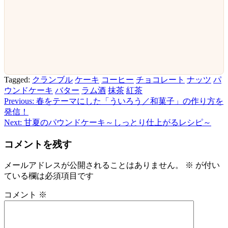
Tagged:
クランブル
ケーキ
コーヒー
チョコレート
ナッツ
パ
ウンドケーキ
バター
ラム酒
抹茶
紅茶
Previous:
春をテーマにした「ういろう／和菓子」の作り方を
投
発信！
稿
Next:
甘夏のパウンドケーキ～しっとり仕上がるレシピ～
ナ
コメントを残す
ビ
メールアドレスが公開されることはありません。
※
が付い
ゲ
ている欄は必須項目です
ー
コメント
※
シ
ョ