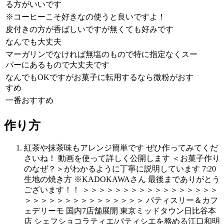
る方がいいです
※コーヒーこそ好きなの使うと良いですよ！
皮付きの方が香ばしいですが無くても好みです
なんでも大丈夫
マーガリンでなければ無塩のもので特に指定なくスー
パーにあるもので大丈夫です
なんでもOKですがお菓子に転用するなら微粉がおす
すめ
一番おすすめ
作り方
紅茶や抹茶味もアレンジ簡単です ぜひ作ってみてくだ
さいね！ 動画を使って詳しく公開します ＜お菓子作り
のなぜ？＞がわかるように丁寧に説明しています 7:20
生地の焼き方 ※KADOKAWAさん 最後までありがとう
ございます！！ ＞＞＞＞＞＞＞＞＞＞＞＞＞＞＞＞＞
＞＞＞＞＞＞＞＞＞＞＞＞＞＞＞ パティスリー＆カフ
ェデリーモ 国内7店舗展開 東京ミッドタウン日比谷本
店 シェフショコラティエ/パティシエを務める江口和明