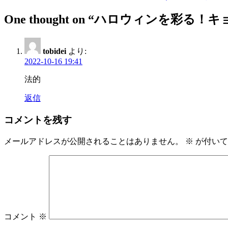
稿
One thought on “
ハロウィンを彩る！キ
ナ
ビ
ゲ
tobidei
より:
2022-10-16 19:41
ー
法的
シ
返信
ョ
ン
コメントを残す
メールアドレスが公開されることはありません。
※
が付いて
コメント
※