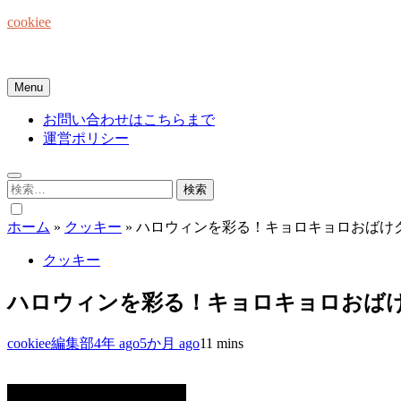
Skip
cookiee
to
content
お菓子でみんなを笑顔にしたい☆
Menu
お問い合わせはこちらまで
運営ポリシー
検
索:
ホーム
»
クッキー
»
ハロウィンを彩る！キョロキョロおばけ
クッキー
ハロウィンを彩る！キョロキョロおば
cookiee編集部
4年 ago
5か月 ago
1
1 mins