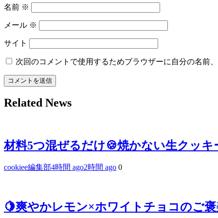
名前
※
メール
※
サイト
次回のコメントで使用するためブラウザーに自分の名前、
Related News
材料5つ混ぜるだけ🍪焼かない生クッキ
cookiee編集部
4時間 ago
2時間 ago
0
🍋爽やかレモン×ホワイトチョコのご