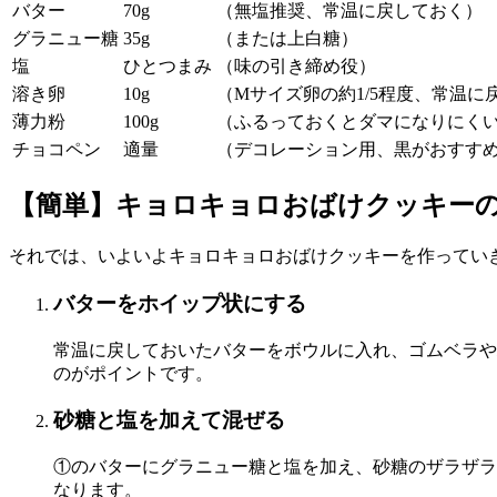
バター
70g
（無塩推奨、常温に戻しておく）
グラニュー糖
35g
（または上白糖）
塩
ひとつまみ
（味の引き締め役）
溶き卵
10g
（Mサイズ卵の約1/5程度、常温に
薄力粉
100g
（ふるっておくとダマになりにく
チョコペン
適量
（デコレーション用、黒がおすす
【簡単】キョロキョロおばけクッキー
それでは、いよいよキョロキョロおばけクッキーを作ってい
バターをホイップ状にする
常温に戻しておいたバターをボウルに入れ、ゴムベラや
のがポイントです。
砂糖と塩を加えて混ぜる
①のバターにグラニュー糖と塩を加え、砂糖のザラザラ
なります。