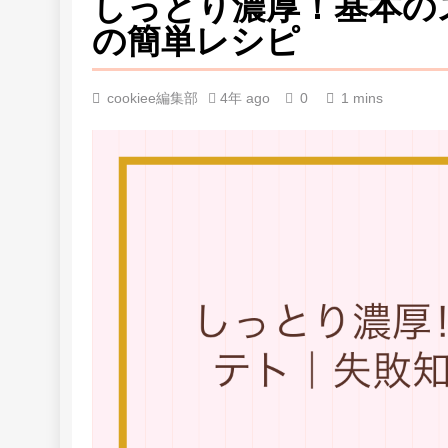
しっとり濃厚！基本の
の簡単レシピ
cookiee編集部
4年 ago
0
1 mins