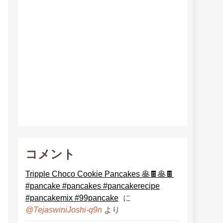
コメント
Tripple Choco Cookie Pancakes 🥞🍫🥞🍫
#pancake #pancakes #pancakerecipe
#pancakemix #99pancake
に
より
@TejaswiniJoshi-q9n