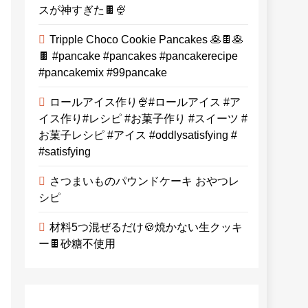
スが神すぎた🍫🍨
Tripple Choco Cookie Pancakes 🥞🍫🥞
🍫 #pancake #pancakes #pancakerecipe
#pancakemix #99pancake
ロールアイス作り🍨#ロールアイス #ア
イス作り#レシピ #お菓子作り #スイーツ #
お菓子レシピ #アイス #oddlysatisfying #
#satisfying⁠
さつまいものパウンドケーキ おやつレ
シピ
材料5つ混ぜるだけ🍪焼かない生クッキ
ー🍫砂糖不使用