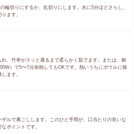
程度の輪切りにするか、乱切りにします。水に5分ほどさらし、
切ります。
入れ、竹串がスッと通るまで柔らかく茹でます。または、耐
00W）で5〜7分加熱してもOKです。熱いうちにボウルに移
潰します。
いザルで裏ごしします。このひと手間が、口当たりの良いな
要なポイントです。