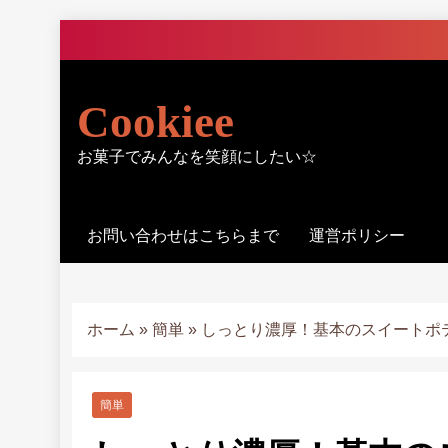
Skip
to
content
Cookiee
お菓子でみんなを笑顔にしたい☆
お問い合わせはこちらまで
運営ポリシー
ホーム
»
簡単
»
しっとり濃厚！基本のスイートポ
簡単