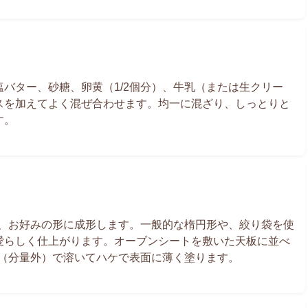
バター、砂糖、卵黄（1/2個分）、牛乳（または生クリー
スを加えてよく混ぜ合わせます。均一に混ざり、しっとりと
す。
取り、お好みの形に成形します。一般的な楕円形や、絞り袋を使
愛らしく仕上がります。オーブンシートを敷いた天板に並べ
水（分量外）で溶いてハケで表面に薄く塗ります。