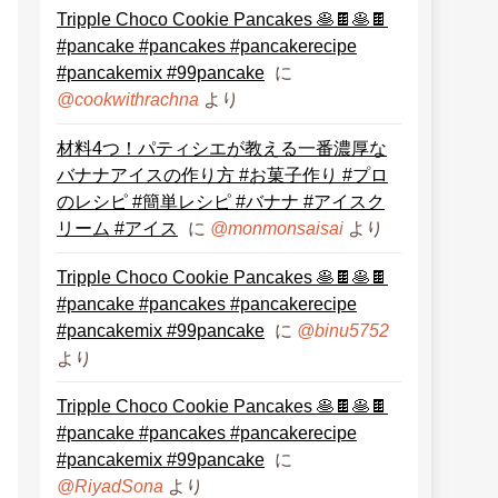
Tripple Choco Cookie Pancakes 🥞🍫🥞🍫
#pancake #pancakes #pancakerecipe
#pancakemix #99pancake
に
より
@cookwithrachna
材料4つ！パティシエが教える一番濃厚な
バナナアイスの作り方 #お菓子作り #プロ
のレシピ #簡単レシピ #バナナ #アイスク
リーム #アイス
に
より
@monmonsaisai
Tripple Choco Cookie Pancakes 🥞🍫🥞🍫
#pancake #pancakes #pancakerecipe
#pancakemix #99pancake
に
@binu5752
より
Tripple Choco Cookie Pancakes 🥞🍫🥞🍫
#pancake #pancakes #pancakerecipe
#pancakemix #99pancake
に
より
@RiyadSona