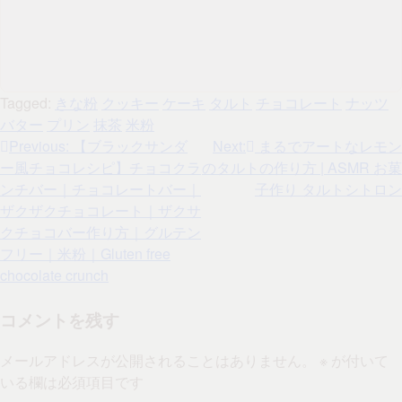
Tagged:
きな粉
クッキー
ケーキ
タルト
チョコレート
ナッツ
バター
プリン
抹茶
米粉
投
Previous:
【ブラックサンダ
Next:
まるでアートなレモン
ー風チョコレシピ】チョコクラ
のタルトの作り方 | ASMR お菓
稿
ンチバー｜チョコレートバー｜
子作り タルトシトロン
ナ
ザクザクチョコレート｜ザクサ
クチョコバー作り方｜グルテン
ビ
フリー｜米粉｜Gluten free
ゲ
chocolate crunch
ー
コメントを残す
シ
メールアドレスが公開されることはありません。
※
が付いて
ョ
いる欄は必須項目です