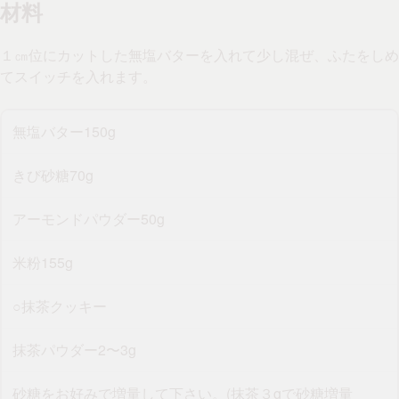
材料
１㎝位にカットした無塩バターを入れて少し混ぜ、ふたをしめ
てスイッチを入れます。
無塩バター150g
きび砂糖70g
アーモンドパウダー50g
米粉155g
○抹茶クッキー
抹茶パウダー2〜3g
砂糖をお好みで増量して下さい。(抹茶３gで砂糖増量