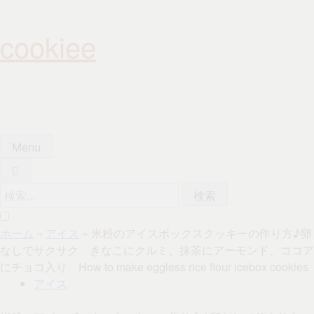
Skip
to
cookiee
content
お菓子でみんなを笑顔にしたい☆
Menu
検
索:
ホーム
»
アイス
»
米粉のアイスボックスクッキーの作り方♪卵
なしでサクサク きなこにクルミ、抹茶にアーモンド、ココア
にチョコ入り How to make eggless rice flour icebox cookies
アイス