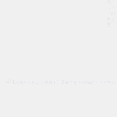
スク
ッキ
ーの
作り
方！