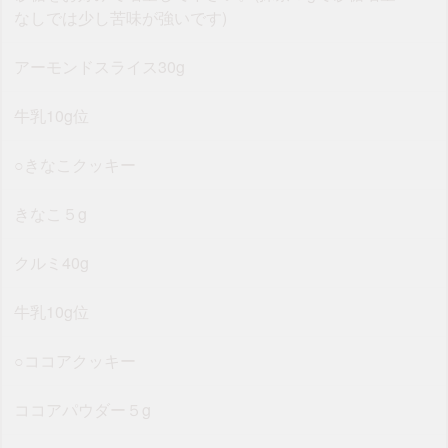
なしでは少し苦味が強いです)
アーモンドスライス30g
牛乳10g位
○きなこクッキー
きなこ５g
クルミ40g
牛乳10g位
○ココアクッキー
ココアパウダー５g