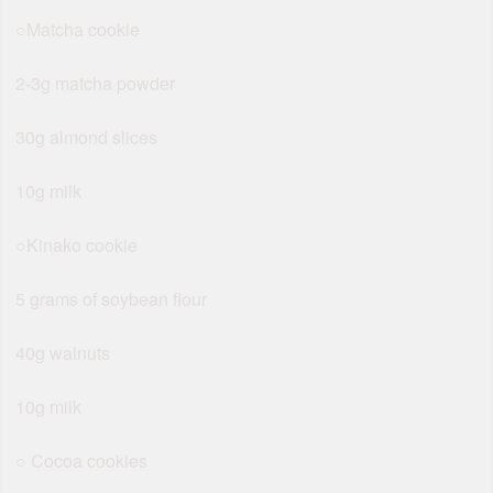
○Matcha cookie
2-3g matcha powder
30g almond slices
10g milk
○Kinako cookie
5 grams of soybean flour
40g walnuts
10g milk
○ Cocoa cookies