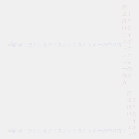
簡
単！
ほど
ける
アイ
スボ
ック
スク
ッキ
ーの
作り
方
簡
単！
ほど
ける
アイ
スボ
ック