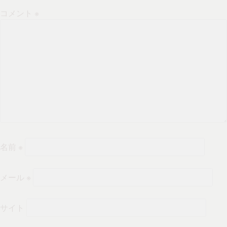
ン
コメント
※
名前
※
メール
※
サイト