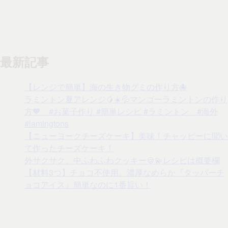
最新記事
【レンジで簡単】海の生き物グミの作り方🐙
ラミントン夏アレンジ🥭☀️💦マンゴーラミントンの作り
方🧡 #お菓子作り #簡単レシピ #ラミントン #海外
#lamingtons
【ニューヨークチーズケーキ】美味！チャッピーに聞い
て作ったチーズケーキ！
外サクサク、中ふわふわクッキー🍪💫レシピは概要欄
【材料3つ】チョコ不使用。濃厚なめらか『タッパーチ
ョコアイス』簡単なのに1番旨い！