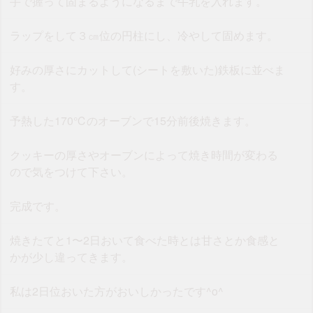
手で握って固まるようになるまで牛乳を入れます。
ラップをして３㎝位の円柱にし、冷やして固めます。
好みの厚さにカットして(シートを敷いた)鉄板に並べま
す。
予熱した170℃のオーブンで15分前後焼きます。
クッキーの厚さやオーブンによって焼き時間が変わる
ので気をつけて下さい。
完成です。
焼きたてと1〜2日おいて食べた時とは甘さとか食感と
かが少し違ってきます。
私は2日位おいた方がおいしかったです^o^