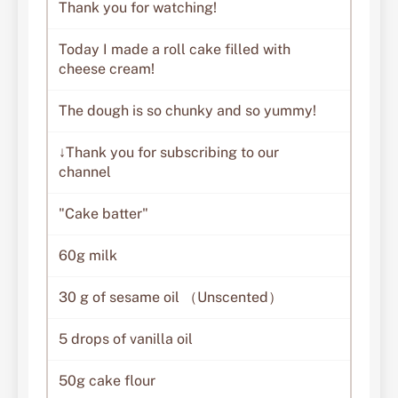
Thank you for watching!
Today I made a roll cake filled with
cheese cream!
The dough is so chunky and so yummy!
↓Thank you for subscribing to our
channel
"Cake batter"
60g milk
30 g of sesame oil （Unscented）
5 drops of vanilla oil
50g cake flour