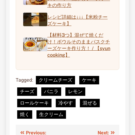
キの作り方
レシピ詳細は↓↓↓【米粉チー
ズケーキ】
【材料3つ】混ぜて焼くだ
け！ボウルそのままバスクチ
ーズケーキ作り方！ / 【syun
cooking】
Tagged:
クリームチーズ
ケーキ
チーズ
バニラ
レモン
ロールケーキ
冷やす
混ぜる
焼く
生クリーム
投
Previous:
Next: