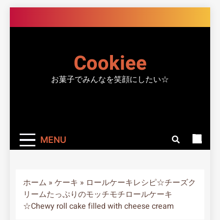
Skip
to
content
Cookiee
お菓子でみんなを笑顔にしたい☆
MENU
ホーム
»
ケーキ
»
ロールケーキレシピ☆チーズク
リームたっぷりのモッチモチロールケーキ
☆Chewy roll cake filled with cheese cream