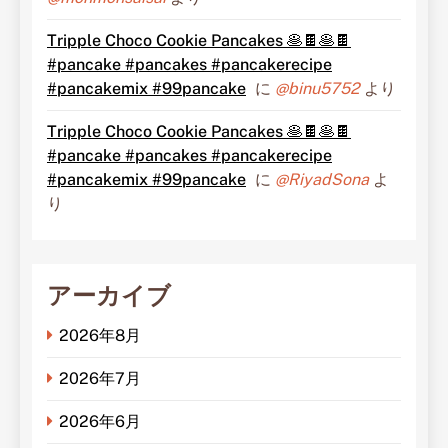
Tripple Choco Cookie Pancakes 🥞🍫🥞🍫
#pancake #pancakes #pancakerecipe
#pancakemix #99pancake
に
@binu5752
より
Tripple Choco Cookie Pancakes 🥞🍫🥞🍫
#pancake #pancakes #pancakerecipe
#pancakemix #99pancake
に
@RiyadSona
よ
り
アーカイブ
2026年8月
2026年7月
2026年6月