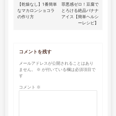
【乾燥なし】1番簡単
罪悪感ゼロ！豆腐で
稿
なマカロンショコラ
とろける絶品バナナ
ナ
の作り方
アイス【簡単ヘルシ
ーレシピ】
ビ
ゲ
ー
コメントを残す
シ
ョ
メールアドレスが公開されることはあり
ません。
※
が付いている欄は必須項目で
ン
す
コメント
※