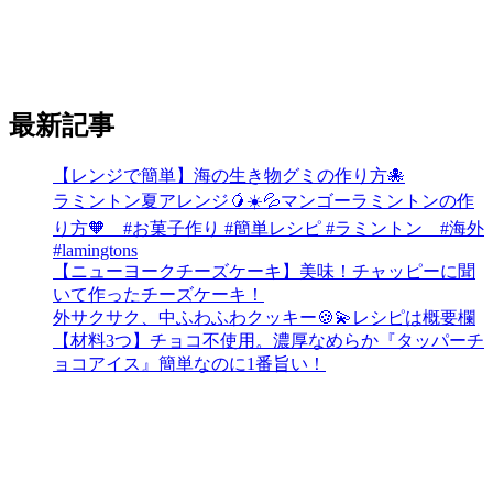
最新記事
【レンジで簡単】海の生き物グミの作り方🐙
ラミントン夏アレンジ🥭☀️💦マンゴーラミントンの作
り方🧡 #お菓子作り #簡単レシピ #ラミントン #海外
#lamingtons
【ニューヨークチーズケーキ】美味！チャッピーに聞
いて作ったチーズケーキ！
外サクサク、中ふわふわクッキー🍪💫レシピは概要欄
【材料3つ】チョコ不使用。濃厚なめらか『タッパーチ
ョコアイス』簡単なのに1番旨い！