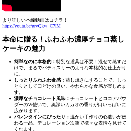
より詳しい本編動画はコチラ！
https://youtu.be/grvQkw_C7lM
本命に贈る！ふわふわ濃厚チョコ蒸し
ケーキの魅力
簡単なのに本格的：
特別な道具は不要！混ぜて蒸すだ
けで、まるでパティスリーのような本格的な仕上がり
に。
しっとりふわふわ食感：
蒸し焼きにすることで、しっ
とりとして口どけの良い、やわらかな食感が楽しめま
す。
濃厚なチョコレート風味：
チョコレートとココアパウ
ダーのW使いで、奥深いカカオの香りが口いっぱいに
広がります。
バレンタインにぴったり：
温かい手作りの心遣いが伝
わる一品。デコレーション次第で様々な表情を見せて
くれます。