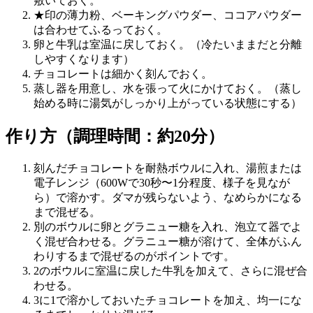
敷いておく。
★印の薄力粉、ベーキングパウダー、ココアパウダー
は合わせてふるっておく。
卵と牛乳は室温に戻しておく。（冷たいままだと分離
しやすくなります）
チョコレートは細かく刻んでおく。
蒸し器を用意し、水を張って火にかけておく。（蒸し
始める時に湯気がしっかり上がっている状態にする）
作り方（調理時間：約20分）
刻んだチョコレートを耐熱ボウルに入れ、湯煎または
電子レンジ（600Wで30秒〜1分程度、様子を見なが
ら）で溶かす。ダマが残らないよう、なめらかになる
まで混ぜる。
別のボウルに卵とグラニュー糖を入れ、泡立て器でよ
く混ぜ合わせる。グラニュー糖が溶けて、全体がふん
わりするまで混ぜるのがポイントです。
2のボウルに室温に戻した牛乳を加えて、さらに混ぜ合
わせる。
3に1で溶かしておいたチョコレートを加え、均一にな