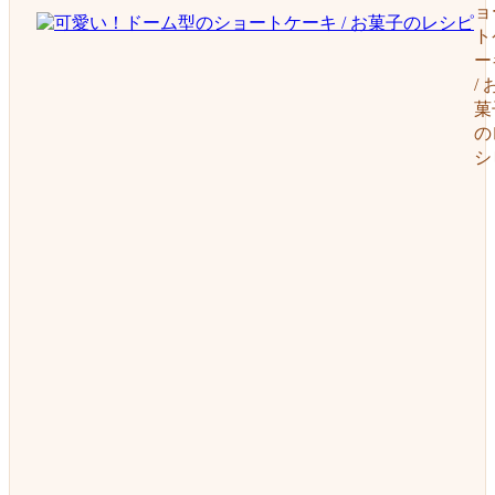
ョ
ト
ー
/ 
菓
の
シ