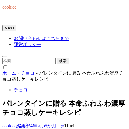
Skip
cookiee
to
content
お菓子でみんなを笑顔にしたい☆
Menu
お問い合わせはこちらまで
運営ポリシー
検
索:
ホーム
»
チョコ
»
バレンタインに贈る 本命ふわふわ濃厚チ
ョコ蒸しケーキレシピ
チョコ
バレンタインに贈る 本命ふわふわ濃厚
チョコ蒸しケーキレシピ
cookiee編集部
4年 ago
5か月 ago
1
1 mins