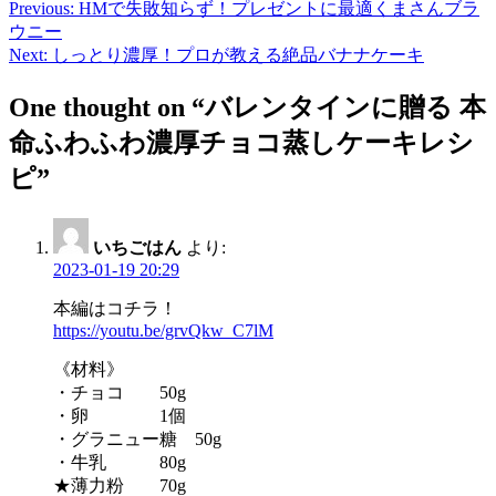
Previous:
HMで失敗知らず！プレゼントに最適くまさんブラ
投
ウニー
稿
Next:
しっとり濃厚！プロが教える絶品バナナケーキ
ナ
One thought on “
バレンタインに贈る 本
ビ
命ふわふわ濃厚チョコ蒸しケーキレシ
ゲ
ピ
”
ー
シ
いちごはん
より:
ョ
2023-01-19 20:29
ン
本編はコチラ！
https://youtu.be/grvQkw_C7lM
《材料》
・チョコ 50g
・卵 1個
・グラニュー糖 50g
・牛乳 80g
★薄力粉 70g