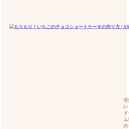
可
い
ト
ム
の