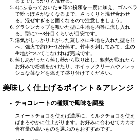
るまでしっかりと混ぜる。
4にふるっておいた★印の粉類を一度に加え、ゴムベラ
で粉っぽさがなくなるまで、さっくりと混ぜ合わせ
る。混ぜすぎると固くなるので注意しましょう。
グラシンカップを敷いた型に生地を均等に流し入れ
る。型に7〜8分目くらいが目安です。
湯気がしっかり上がった蒸し器に生地を入れた型を並
べ、強火で約10〜12分蒸す。竹串を刺してみて、生の
生地がついてこなければ完成です。
蒸しあがったら蒸し器から取り出し、粗熱が取れたら
お好みで粉糖をかけたり、ホイップクリームやフレッ
シュな苺などを添えて盛り付けてください。
美味しく仕上げるポイント＆アレンジ
チョコレートの種類で風味を調整
スイートチョコを使えば濃厚に、ミルクチョコを使え
ばまろやかに仕上がります。お好みに合わせてカカオ
含有量の高いものを選ぶのもおすすめです。