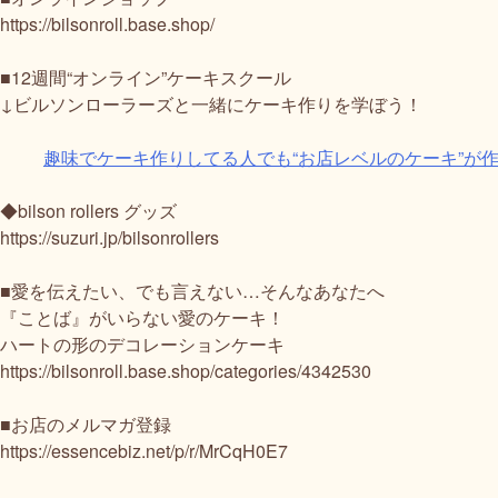
https://bilsonroll.base.shop/
■12週間“オンライン”ケーキスクール
↓ビルソンローラーズと一緒にケーキ作りを学ぼう！
趣味でケーキ作りしてる人でも“お店レベルのケーキ”が
◆bilson rollers グッズ
https://suzuri.jp/bilsonrollers
■愛を伝えたい、でも言えない…そんなあなたへ
『ことば』がいらない愛のケーキ！
ハートの形のデコレーションケーキ
https://bilsonroll.base.shop/categories/4342530
■お店のメルマガ登録
https://essencebiz.net/p/r/MrCqH0E7