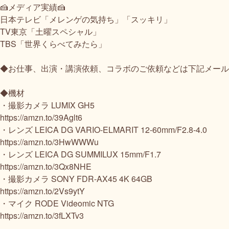
🍰メディア実績🍰
日本テレビ「メレンゲの気持ち」「スッキリ」
TV東京「土曜スペシャル」
TBS「世界くらべてみたら」
◆お仕事、出演・講演依頼、コラボのご依頼などは下記メールアドレス(
◆機材
・撮影カメラ LUMIX GH5
https://amzn.to/39Aglt6
・レンズ LEICA DG VARIO-ELMARIT 12-60mm/F2.8-4.0
https://amzn.to/3HwWWWu
・レンズ LEICA DG SUMMILUX 15mm/F1.7
https://amzn.to/3Qx8NHE
・撮影カメラ SONY FDR-AX45 4K 64GB
https://amzn.to/2Vs9ytY
・マイク RODE Videomic NTG
https://amzn.to/3fLXTv3