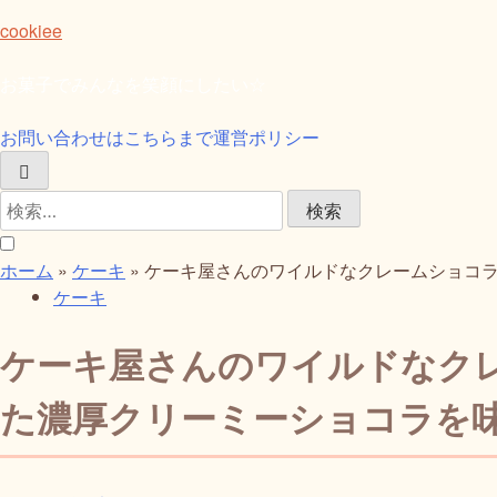
Skip
cookiee
to
content
お菓子でみんなを笑顔にしたい☆
お問い合わせはこちらまで
運営ポリシー
検
索:
ホーム
»
ケーキ
»
ケーキ屋さんのワイルドなクレームショコラの作
ケーキ
ケーキ屋さんのワイルドなク
た濃厚クリーミーショコラを味わう｜