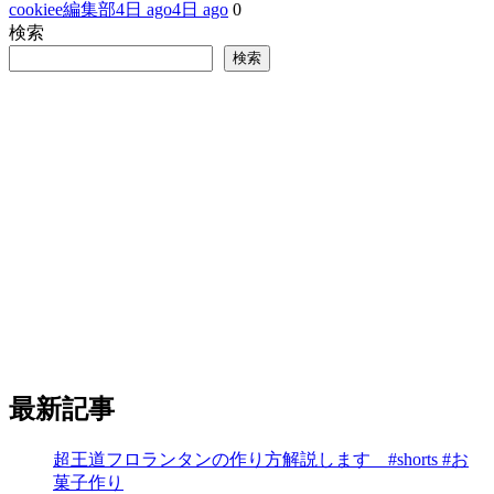
cookiee編集部
4日 ago
4日 ago
0
検索
検索
最新記事
超王道フロランタンの作り方解説します #shorts #お
菓子作り