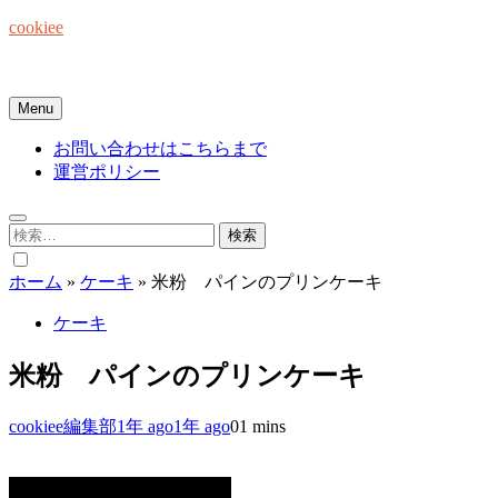
Skip
cookiee
to
content
お菓子でみんなを笑顔にしたい☆
Menu
お問い合わせはこちらまで
運営ポリシー
検
索:
ホーム
»
ケーキ
»
米粉 パインのプリンケーキ
ケーキ
米粉 パインのプリンケーキ
cookiee編集部
1年 ago
1年 ago
0
1 mins