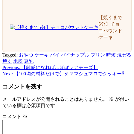
【焼くまで
5分】チョ
コパウンド
ケーキ
Tagged:
おやつ
ケーキ
パイ
パイナップル
プリン
時短
混ぜる
焼く
米粉
豆乳
Previous:
【鈍感になれば…ほぼレアチーズ】
投
Next:
【100均の材料だけで】え？マシュマロでクッキー⁉️
稿
コメントを残す
ナ
ビ
メールアドレスが公開されることはありません。
※
が付い
ている欄は必須項目です
ゲ
ー
コメント
※
シ