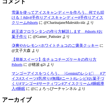
コメント
雪蓮を使ってアイスキャンディーを作ろう、何でも叩
ける！#diy#手作りアイスキャンディー#手作りアイス
クリーム#shorts
に
@CharinajaneMalesido-t4z
より
超王道フロランタンの作り方解説します #shorts #お
菓子作り
に
@Gamer_Patissier
より
🍋爽やかレモン×ホワイトチョコのご褒美クッキー
に
@文子大森
より
【簡単スイーツ】生チョコチーズケーキの作り方
#shorts
に
@穂波-g2t
より
マンゴーアイスをつくろう。〈Geminiのレシピ〉 #ア
イス#スイーツ#乳搾り#無職#ニート#レシピ#お菓子づ
くり#マンゴー#サーティワン#アイスクリーム#睡眠導
入#睡眠
に
@にょろっぴーチャンネル
より
アーカイブ