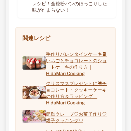
レシピ！全粒粉パンのほっこりした
味がたまらない！
関連レシピ
手作りバレンタインケーキ🍫
いちごとチョコレートのショ
ートケーキの作り方｜
HidaMari Cooking
クリスマスプレゼントに🎁チ
ョコレート・クッキーケーキ
の作り方＆ラッピング｜
HidaMari Cooking
簡単クレープ♡お菓子作り♡
親子クッキング♡