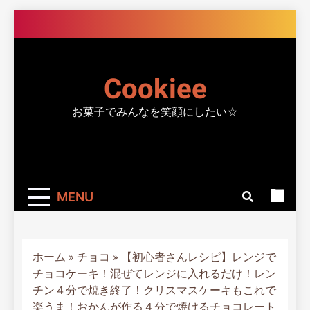
Skip
to
content
Cookiee
お菓子でみんなを笑顔にしたい☆
MENU
ホーム
»
チョコ
»
【初心者さんレシピ】レンジで
チョコケーキ！混ぜてレンジに入れるだけ！レン
チン４分で焼き終了！クリスマスケーキもこれで
楽うま！おかんが作る４分で焼けるチョコレート