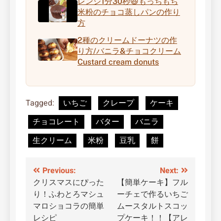
レンジ1分30秒😆もっちもち
米粉のチョコ蒸しパンの作り
方
2種のクリームドーナツの作
り方/バニラ&チョコクリーム
Custard cream donuts
Tagged:
いちご
クレープ
ケーキ
チョコレート
バター
バニラ
生クリーム
米粉
豆乳
餅
投
Previous:
Next:
クリスマスにぴった
【簡単ケーキ】フル
稿
り！ふわとろマシュ
ーチェで作るいちご
ナ
マロショコラの簡単
ムースタルトスコッ
レシピ
プケーキ！！【アレ