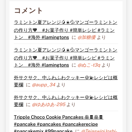
コメント
ラミントン夏アレンジ🥭☀️💦マンゴーラミントン
の作り方🧡 #お菓子作り #簡単レシピ #ラミン
トン #海外 #lamingtons
に
@加糖優
より
ラミントン夏アレンジ🥭☀️💦マンゴーラミントン
の作り方🧡 #お菓子作り #簡単レシピ #ラミン
トン #海外 #lamingtons
に
@ぬこ-t3q
より
外サクサク、中ふわふわクッキー🍪💫レシピは概
要欄
に
@aupp_34
より
外サクサク、中ふわふわクッキー🍪💫レシピは概
要欄
に
@ゆあゆあ-295
より
Tripple Choco Cookie Pancakes 🥞🍫🥞🍫
#pancake #pancakes #pancakerecipe
#pancakemix #99pancake
に
@TejaswiniJoshi-