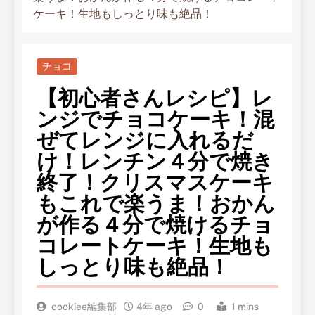
ケーキ！生地もしっとり味も絶品！
チョコ
【初心者さんレシピ】レ
ンジでチョコケーキ！混
ぜてレンジに入れるだ
け！レンチン４分で焼き
終了！クリスマスケーキ
もこれで楽うま！おかん
が作る４分で焼けるチョ
コレートケーキ！生地も
しっとり味も絶品！
cookiee編集部
4年 ago
0
1 mins