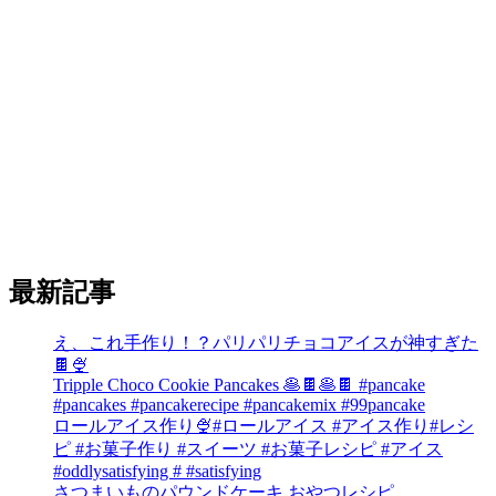
最新記事
え、これ手作り！？パリパリチョコアイスが神すぎた
🍫🍨
Tripple Choco Cookie Pancakes 🥞🍫🥞🍫 #pancake
#pancakes #pancakerecipe #pancakemix #99pancake
ロールアイス作り🍨#ロールアイス #アイス作り#レシ
ピ #お菓子作り #スイーツ #お菓子レシピ #アイス
#oddlysatisfying # #satisfying⁠
さつまいものパウンドケーキ おやつレシピ