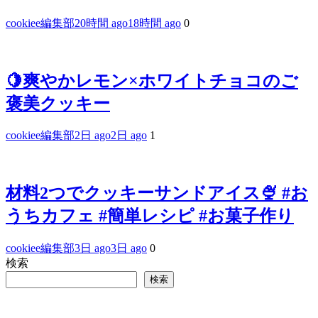
cookiee編集部
20時間 ago
18時間 ago
0
🍋爽やかレモン×ホワイトチョコのご
褒美クッキー
cookiee編集部
2日 ago
2日 ago
1
材料2つでクッキーサンドアイス🍨 #お
うちカフェ #簡単レシピ #お菓子作り
cookiee編集部
3日 ago
3日 ago
0
検索
検索