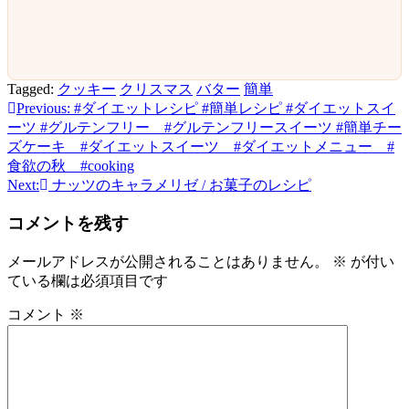
Tagged:
クッキー
クリスマス
バター
簡単
Previous:
#ダイエットレシピ #簡単レシピ #ダイエットスイ
投
ーツ #グルテンフリー #グルテンフリースイーツ #簡単チー
稿
ズケーキ #ダイエットスイーツ #ダイエットメニュー #
食欲の秋 #cooking
ナ
Next:
ナッツのキャラメリゼ / お菓子のレシピ
ビ
コメントを残す
ゲ
ー
メールアドレスが公開されることはありません。
※
が付い
ている欄は必須項目です
シ
ョ
コメント
※
ン