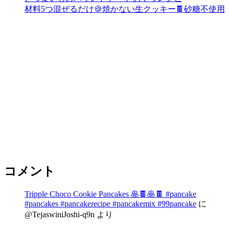
材料5つ混ぜるだけ🍪焼かない生クッキー🍫砂糖不使用
コメント
Tripple Choco Cookie Pancakes 🥞🍫🥞🍫 #pancake
#pancakes #pancakerecipe #pancakemix #99pancake
に
@TejaswiniJoshi-q9n
より