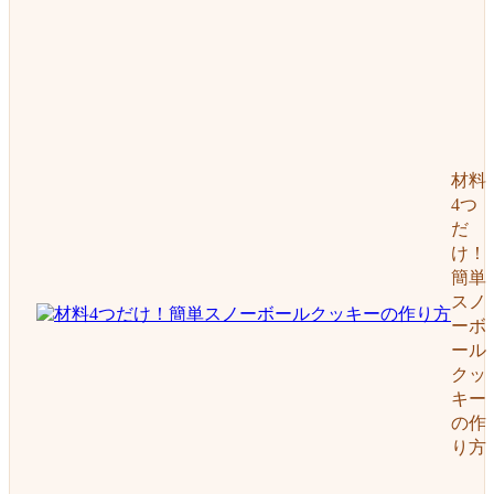
材料
4つ
だ
け！
簡単
スノ
ーボ
ール
クッ
キー
の作
り方