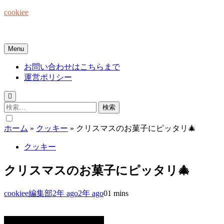
Skip
cookiee
to
content
お菓子でみんなを笑顔にしたい☆
Menu
お問い合わせはこちらまで
運営ポリシー
検
索:
ホーム
»
クッキー
»
クリスマスのお菓子にピッタリ🎄
クッキー
クリスマスのお菓子にピッタリ🎄
cookiee編集部
2年 ago
2年 ago
0
1 mins