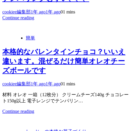
cookiee編集部
1年 ago
1年 ago
0
1 mins
Continue reading
簡単
本格的なバレンタインチョコ？いいえ
違います。混ぜるだけ簡単オレオチー
ズボールです
cookiee編集部
1年 ago
1年 ago
0
1 mins
材料 オレオ 一箱（12枚分） クリームチーズ140g チョコレー
ト150g以上 電子レンジでテンパリン…
Continue reading