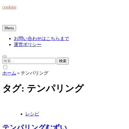
Skip
cookiee
to
content
お菓子でみんなを笑顔にしたい☆
Menu
お問い合わせはこちらまで
運営ポリシー
検
索:
ホーム
»
テンパリング
タグ:
テンパリング
レシピ
テンパリングむずい、、、