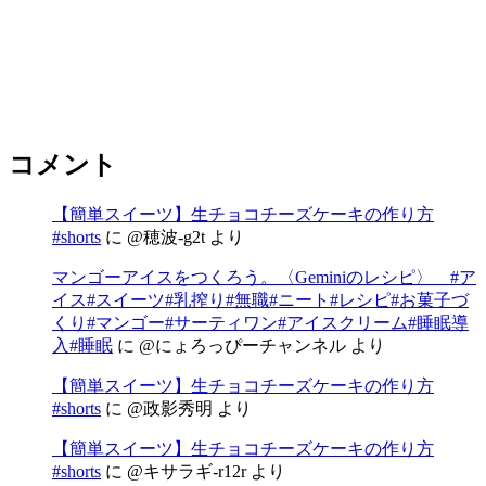
コメント
【簡単スイーツ】生チョコチーズケーキの作り方
#shorts
に
@穂波-g2t
より
マンゴーアイスをつくろう。〈Geminiのレシピ〉 #ア
イス#スイーツ#乳搾り#無職#ニート#レシピ#お菓子づ
くり#マンゴー#サーティワン#アイスクリーム#睡眠導
入#睡眠
に
@にょろっぴーチャンネル
より
【簡単スイーツ】生チョコチーズケーキの作り方
#shorts
に
@政影秀明
より
【簡単スイーツ】生チョコチーズケーキの作り方
#shorts
に
@キサラギ-r12r
より