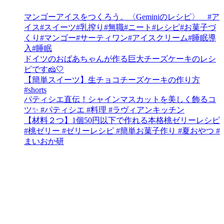
マンゴーアイスをつくろう。〈Geminiのレシピ〉 #ア
イス#スイーツ#乳搾り#無職#ニート#レシピ#お菓子づ
くり#マンゴー#サーティワン#アイスクリーム#睡眠導
入#睡眠
ドイツのおばあちゃんが作る巨大チーズケーキのレシ
ピです🧀🤍
【簡単スイーツ】生チョコチーズケーキの作り方
#shorts
パティシエ直伝！シャインマスカットを美しく飾るコ
ツ✨ #パティシエ #料理 #ラヴィアンキッチン
【材料２つ】1個50円以下で作れる本格桃ゼリーレシピ
#桃ゼリー #ゼリーレシピ #簡単お菓子作り #夏おやつ #
まいおか研