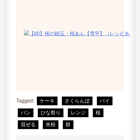
Tagged:
ケーキ
さくらんぼ
パイ
パン
ひな祭り
レンジ
桜
混ぜる
米粉
餅