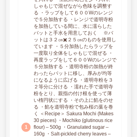
しゃもじで混ぜながら色味を調整す
る ・ラップをして６００Wのレンジ
で５分加熱する ・レンジで道明寺粉
を加熱している間に、水に濡らした
バットと手水を用意しておく ※バ
ットは３２㎝✖️２５㎝のものを使用し
ています ・５分加熱したらラップを
一度取り全体をしゃもじで混ぜる ・
再度ラップをして６００Wのレンジで
５分加熱する ・道明寺粉の加熱が終
わったらバットに移し、厚みが均等
になるように広げる ・道明寺粉を３
２等分に分ける ・濡れた手で道明寺
粉をとり、親指の付け根を使って薄
い楕円状にする ・その上に餡をのせ
る ・餡を道明寺粉で包み桜の葉を巻
く ＜Recipe＞ Sakura Mochi (Makes
30 pieces) ・Mochiko (glutinous rice
flour) – 500g ・Granulated sugar –
160g ・Salt-pickled cherry leaves –