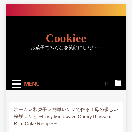
Skip
to
content
Cookiee
お菓子でみんなを笑顔にしたい☆
MENU
ホーム
»
和菓子
»
簡単レンジで作る！母の優しい
桜餅レシピ〜Easy Microwave Cherry Blossom
Rice Cake Recipe〜