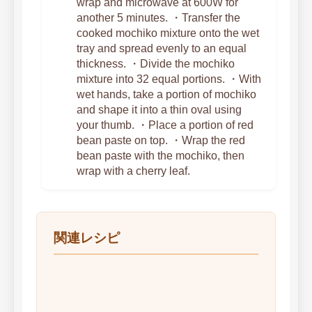
wrap and microwave at 600W for
another 5 minutes. ・Transfer the
cooked mochiko mixture onto the wet
tray and spread evenly to an equal
thickness. ・Divide the mochiko
mixture into 32 equal portions. ・With
wet hands, take a portion of mochiko
and shape it into a thin oval using
your thumb. ・Place a portion of red
bean paste on top. ・Wrap the red
bean paste with the mochiko, then
wrap with a cherry leaf.
関連レシピ