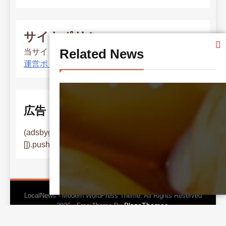
サイトポリシー
Related News
当サイト運営ポリシー
運営ポリシー
広告
(adsbygoogle = window.adsbygoogle ||
[]).push({});
LocalNews - Modern WordPress Theme. All Rights Reserved
BlazeThemes
2026.. Free Theme By
.