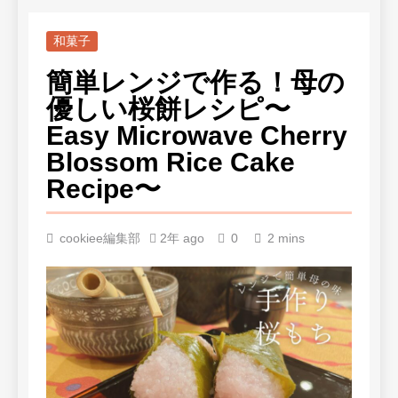
和菓子
簡単レンジで作る！母の
優しい桜餅レシピ〜
Easy Microwave Cherry
Blossom Rice Cake
Recipe〜
cookiee編集部
2年 ago
0
2 mins