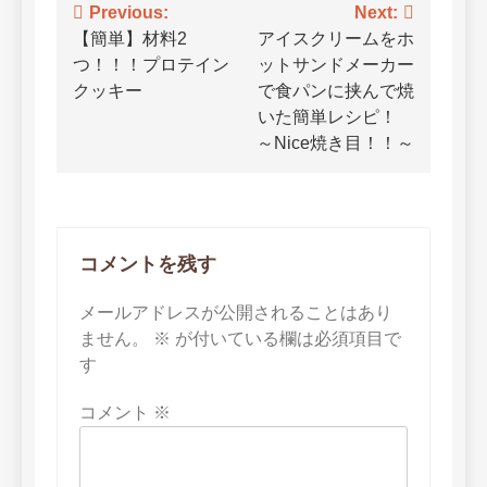
投
Previous:
Next:
【簡単】材料2
アイスクリームをホ
稿
つ！！！プロテイン
ットサンドメーカー
ナ
クッキー
で食パンに挟んで焼
いた簡単レシピ！
ビ
～Nice焼き目！！～
ゲ
ー
シ
コメントを残す
ョ
メールアドレスが公開されることはあり
ン
ません。
※
が付いている欄は必須項目で
す
コメント
※