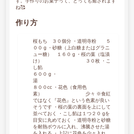
す。手作りのお菓子って、とっても癒されます
ね🥰
作り方
桜もち ３０個分 ・道明寺粉 ５
００ g ・砂糖（上白糖またはグラニ
ュー糖） １６０ g ・桜の葉（塩漬
け） ３０枚 ・こ
し餡
６００ g ・
湯
８００cc ・花色（食用色
素） 少々 ※食紅
ではなく『花色』という色素が良い
そうです ・桜の葉の裏面を上にして
並べておく ・こし餡は１つ２０ gを
目安に丸めておく ・道明寺粉と砂糖
を耐熱ボウルに入れ、沸騰させた湯
を入れる ・上記に花色を少々入れ、