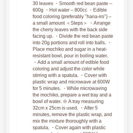
30 leaves ・Smooth red bean paste –
600g ・Hot water – 800cc ・Edible
food coloring (preferably "hana-iro") –
a small amount ＜Steps＞ ・Arrange
the cherry leaves with the back side
facing up. ・Divide the red bean paste
into 20g portions and roll into balls. ・
Place mochiko and sugar in a heat-
resistant bowl, pour in boiling water.
・Add a small amount of edible food
coloring and adjust the color while
stirring with a spatula. ・Cover with
plastic wrap and microwave at 600W
for 5 minutes. ・While microwaving
the mochiko, prepare a wet tray and a
bowl of water. ※ A tray measuring
32cm x 25cm is used. ・After 5
minutes, remove the plastic wrap, and
mix the mixture thoroughly with a
spatula. ・Cover again with plastic