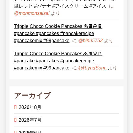
単レシピ #バナナ #アイスクリーム #アイス
に
より
@monmonsaisai
Tripple Choco Cookie Pancakes 🥞🍫🥞🍫
#pancake #pancakes #pancakerecipe
#pancakemix #99pancake
に
より
@binu5752
Tripple Choco Cookie Pancakes 🥞🍫🥞🍫
#pancake #pancakes #pancakerecipe
#pancakemix #99pancake
に
より
@RiyadSona
アーカイブ
2026年8月
2026年7月
2026年6月