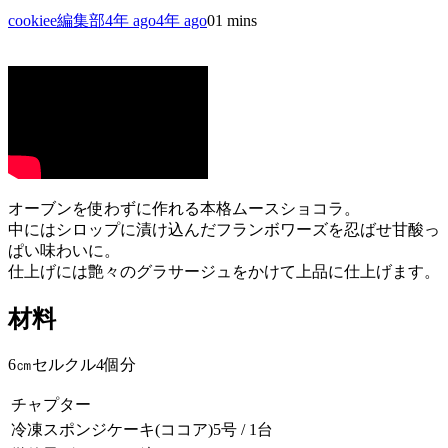
cookiee編集部
4年 ago
4年 ago
0
1 mins
オーブンを使わずに作れる本格ムースショコラ。
中にはシロップに漬け込んだフランボワーズを忍ばせ甘酸っ
ぱい味わいに。
仕上げには艶々のグラサージュをかけて上品に仕上げます。
材料
6㎝セルクル4個分
チャプター
冷凍スポンジケーキ(ココア)5号 / 1台