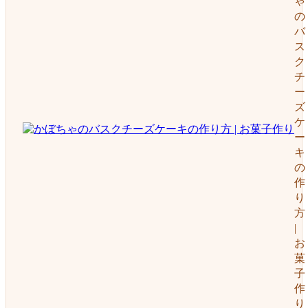
ゃ
の
バ
ス
ク
チ
ー
ズ
ケ
ー
キ
の
作
り
方
|
お
菓
子
作
り