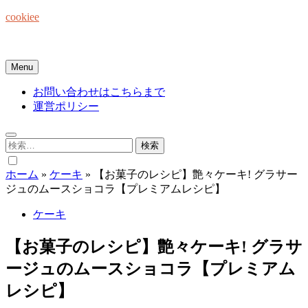
Skip
cookiee
to
content
お菓子でみんなを笑顔にしたい☆
Menu
お問い合わせはこちらまで
運営ポリシー
検
索:
ホーム
»
ケーキ
»
【お菓子のレシピ】艶々ケーキ! グラサー
ジュのムースショコラ【プレミアムレシピ】
ケーキ
【お菓子のレシピ】艶々ケーキ! グラサ
ージュのムースショコラ【プレミアム
レシピ】