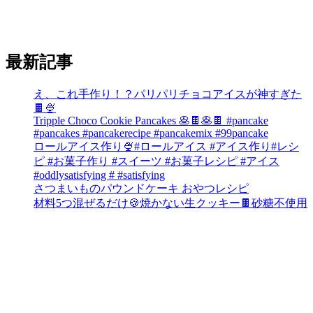
最新記事
え、これ手作り！？パリパリチョコアイスが神すぎた
🍫🍨
Tripple Choco Cookie Pancakes 🥞🍫🥞🍫 #pancake
#pancakes #pancakerecipe #pancakemix #99pancake
ロールアイス作り🍨#ロールアイス #アイス作り#レシ
ピ #お菓子作り #スイーツ #お菓子レシピ #アイス
#oddlysatisfying # #satisfying⁠
さつまいものパウンドケーキ おやつレシピ
材料5つ混ぜるだけ🍪焼かない生クッキー🍫砂糖不使用