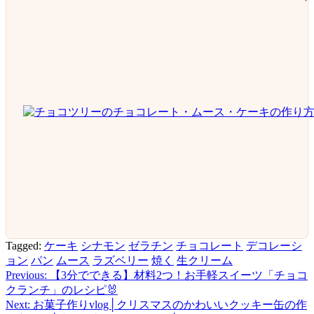
Tagged:
ケーキ
シナモン
ゼラチン
チョコレート
デコレーシ
ョン
パン
ムース
ラズベリー
焼く
生クリーム
Previous:
【3分でできる】材料2つ！お手軽スイーツ「チョコ
投
クランチ」のレシピ🐰
稿
Next:
お菓子作りvlog│クリスマスのかわいいクッキー缶の作