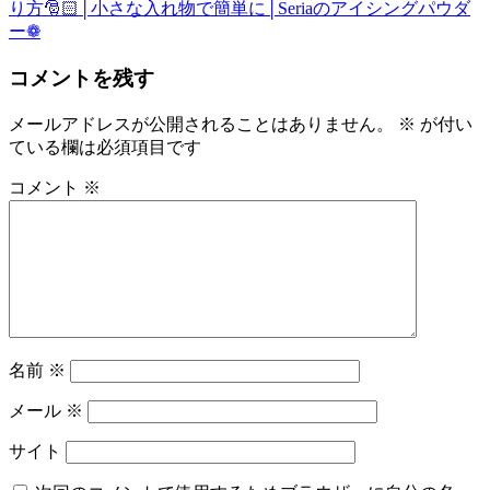
り方🎅🏻│小さな入れ物で簡単に│Seriaのアイシングパウダ
ナ
ー❁
ビ
コメントを残す
ゲ
ー
メールアドレスが公開されることはありません。
※
が付い
ている欄は必須項目です
シ
ョ
コメント
※
ン
名前
※
メール
※
サイト