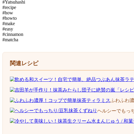
#Yatsuhashi
#recipe
#how
#howto
#make
#easy
#​cinnamon
#matcha
関連レシピ
ふわふわ
ヘルシーでもっち