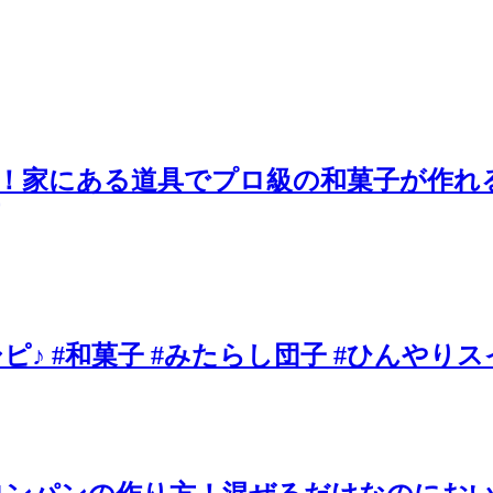
！家にある道具でプロ級の和菓子が作れ
♪ #和菓子 #みたらし団子 #ひんやり