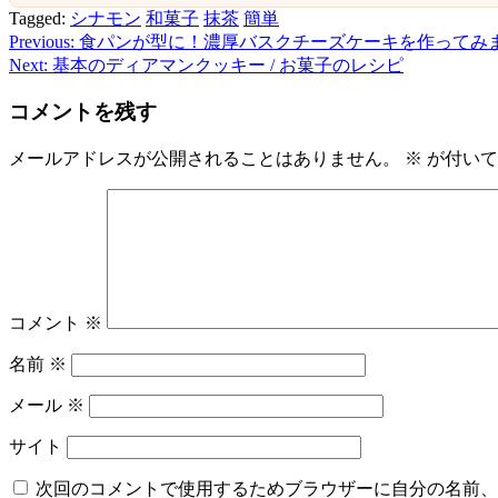
Tagged:
シナモン
和菓子
抹茶
簡単
Previous:
食パンが型に！濃厚バスクチーズケーキを作ってみまし
投
Next:
基本のディアマンクッキー / お菓子のレシピ
稿
コメントを残す
ナ
ビ
メールアドレスが公開されることはありません。
※
が付いて
ゲ
ー
シ
ョ
コメント
※
ン
名前
※
メール
※
サイト
次回のコメントで使用するためブラウザーに自分の名前、