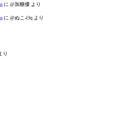
s
に
@加糖優
より
s
に
@ぬこ-t3q
より
より