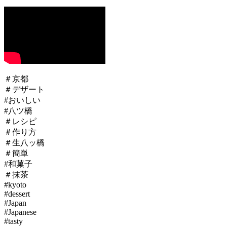
＃京都
＃デザート
#おいしい
#八ツ橋
＃レシピ
＃作り方
＃生八ッ橋
＃簡単
#和菓子
＃抹茶
#kyoto
#dessert
#Japan
#Japanese
#​tasty