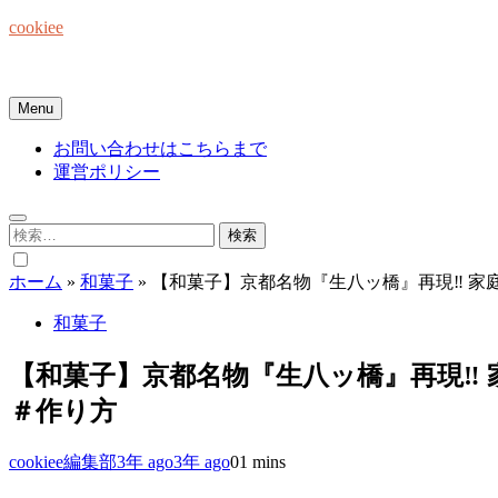
Skip
cookiee
to
content
お菓子でみんなを笑顔にしたい☆
Menu
お問い合わせはこちらまで
運営ポリシー
検
索:
ホーム
»
和菓子
»
【和菓子】京都名物『生八ッ橋』再現‼ 家庭で簡単の作り方 h
和菓子
【和菓子】京都名物『生八ッ橋』再現‼ 家庭で簡単の作り
＃作り方
cookiee編集部
3年 ago
3年 ago
0
1 mins