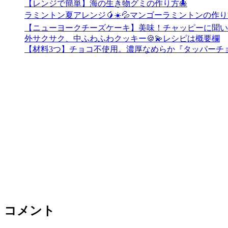
【レンジで簡単】海の生き物グミの作り方🐙
ラミントン夏アレンジ🥭☀️💦マンゴーラミントンの作り方🧡
【ニューヨークチーズケーキ】美味！チャッピーに聞い
外サクサク、中ふわふわクッキー🍪💫レシピは概要欄
【材料3つ】チョコ不使用。濃厚なめらか『タッパーチ
コメント