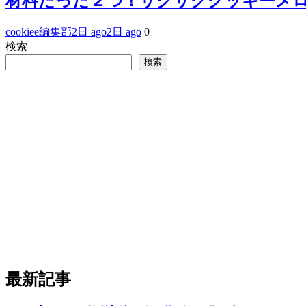
材料たった２つ！サクサククッキーメ
cookiee編集部
2日 ago
2日 ago
0
検索
検索
最新記事