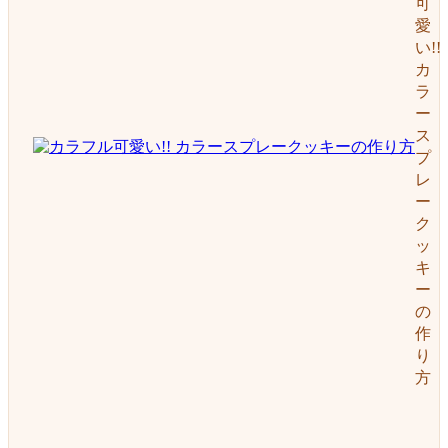
可
愛
い!!
カ
ラ
ー
ス
プ
レ
ー
ク
ッ
キ
ー
の
作
り
方