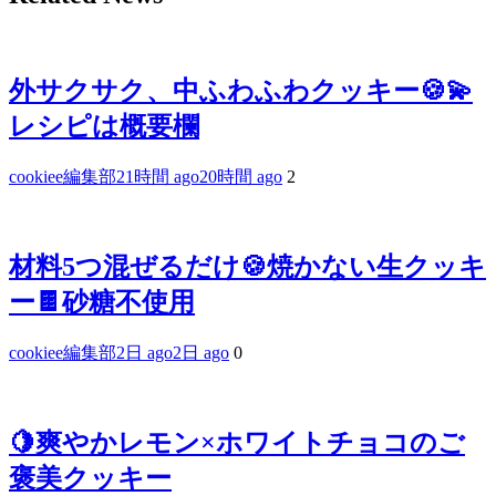
外サクサク、中ふわふわクッキー🍪💫
レシピは概要欄
cookiee編集部
21時間 ago
20時間 ago
2
材料5つ混ぜるだけ🍪焼かない生クッキ
ー🍫砂糖不使用
cookiee編集部
2日 ago
2日 ago
0
🍋爽やかレモン×ホワイトチョコのご
褒美クッキー