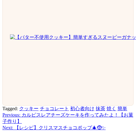
Tagged:
クッキー
チョコレート
初心者向け
抹茶
焼く
簡単
Previous:
カルピスレアチーズケーキを作ってみたよ！【お菓
投
子作り】
稿
Next:
【レシピ】クリスマスチョコポップ🎄🤶✨