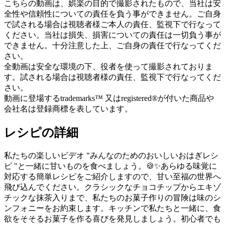
こちらの動画は、娯楽の目的で撮影されたもので、当社は安
全性や信頼性についての責任を負う事ができません。ご自身
で試される場合は視聴者様ご本人の責任、監視下で行なって
ください。当社は損失、損害についての責任は一切負う事が
できません。十分注意した上、ご自身の責任で行なってくだ
さい。
全動画は安全な環境の下、役者を使って撮影されておりま
す。試される場合は視聴者様の責任、監視下で行なってくだ
さい。
動画に登場するtrademarks™ 又はregistered®が付いた商品や
会社名は登録商標を表しています。
レシピの詳細
私たちの楽しいビデオ "みんなのためのおいしいおはぎレシ
ピ "と一緒に甘いものを食べましょう。🍪✨あらゆる味覚に
対応する簡単レシピをご紹介しますので、甘い至福の世界へ
飛び込んでください。クラシックなチョコチップからエキゾ
チックな抹茶入りまで、私たちのお菓子作りの冒険は味のシ
ンフォニーをお約束します。キッチンで私たちと一緒に、食
欲をそそるお菓子を作る喜びを発見しましょう。初心者でも