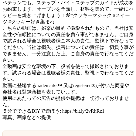
ベテランでも、ステップ・バイ・ステップのガイドが成功を
お約束します。オーブンを予熱し、材料を集めて、一緒にハ
ッピーを焼き上げましょう！🌈#クッキーマジック #スイー
ツ #クッキー好き集まれ
こちらの動画は、娯楽の目的で撮影されたもので、当社は安
全性や信頼性についての責任を負う事ができません。ご自身
で試される場合は視聴者様ご本人の責任、監視下で行なって
ください。当社は損失、損害についての責任は一切負う事が
できません。十分注意した上、ご自身の責任で行なってくだ
さい。
全動画は安全な環境の下、役者を使って撮影されておりま
す。試される場合は視聴者様の責任、監視下で行なってくだ
さい。
動画に登場するtrademarks™ 又はregistered®が付いた商品や
会社名は登録商標を表しています。
使用にあたっての広告の提供や提携は一切行っておりませ
ん。
５分でできるDIYで遊ぼう: https://bit.ly/2vRhRz1
写真、画像などの提供