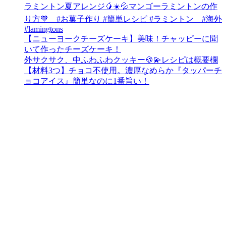
ラミントン夏アレンジ🥭☀️💦マンゴーラミントンの作
り方🧡 #お菓子作り #簡単レシピ #ラミントン #海外
#lamingtons
【ニューヨークチーズケーキ】美味！チャッピーに聞
いて作ったチーズケーキ！
外サクサク、中ふわふわクッキー🍪💫レシピは概要欄
【材料3つ】チョコ不使用。濃厚なめらか『タッパーチ
ョコアイス』簡単なのに1番旨い！