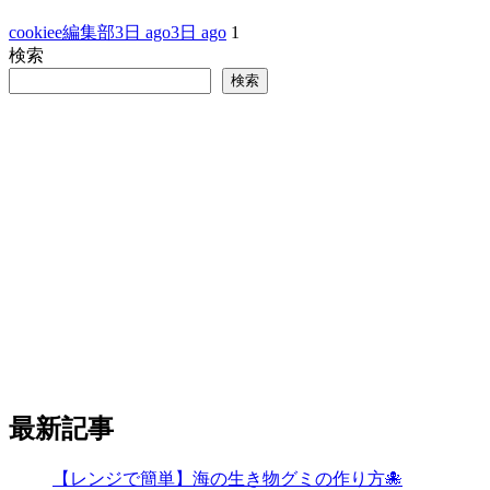
cookiee編集部
3日 ago
3日 ago
1
検索
検索
最新記事
【レンジで簡単】海の生き物グミの作り方🐙