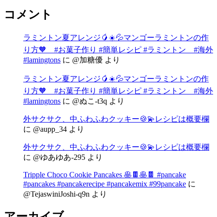
コメント
ラミントン夏アレンジ🥭☀️💦マンゴーラミントンの作
り方🧡 #お菓子作り #簡単レシピ #ラミントン #海外
#lamingtons
に
@加糖優
より
ラミントン夏アレンジ🥭☀️💦マンゴーラミントンの作
り方🧡 #お菓子作り #簡単レシピ #ラミントン #海外
#lamingtons
に
@ぬこ-t3q
より
外サクサク、中ふわふわクッキー🍪💫レシピは概要欄
に
@aupp_34
より
外サクサク、中ふわふわクッキー🍪💫レシピは概要欄
に
@ゆあゆあ-295
より
Tripple Choco Cookie Pancakes 🥞🍫🥞🍫 #pancake
#pancakes #pancakerecipe #pancakemix #99pancake
に
@TejaswiniJoshi-q9n
より
アーカイブ