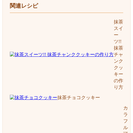
関連レシピ
抹茶
スイ
ー
ツ!!
抹茶
チャ
ンク
クッ
キー
の作
り方
抹茶チョコクッキー
カ
ラ
フ
ル