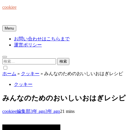
Skip
cookiee
to
content
お菓子でみんなを笑顔にしたい☆
Menu
お問い合わせはこちらまで
運営ポリシー
検
索:
ホーム
»
クッキー
»
みんなのためのおいしいおはぎレシピ
クッキー
みんなのためのおいしいおはぎレシピ
cookiee編集部
3年 ago
3年 ago
2
1 mins