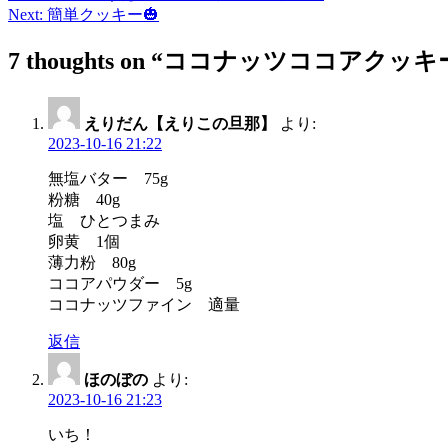
Next:
簡単クッキー🎃
稿
7 thoughts on “
ココナッツココアクッキ
ナ
ビ
ゲ
えりだん【えりこの旦那】
より:
2023-10-16 21:22
ー
無塩バター 75g
シ
粉糖 40g
ョ
塩 ひとつまみ
卵黄 1個
ン
薄力粉 80g
ココアパウダー 5g
ココナッツファイン 適量
返信
ほのぼの
より:
2023-10-16 21:23
いち！