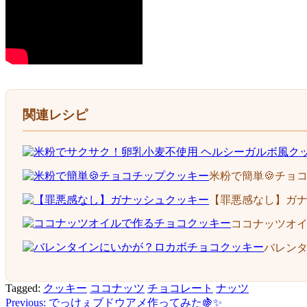
関連レシピ
米粉で簡単🍪チョ
【罪悪感なし】ガ
ココナッツオ
バレン
Tagged:
クッキー
ココナッツ
チョコレート
ナッツ
Previous:
でっけぇブドウアメ作ってみた🍇✨
投