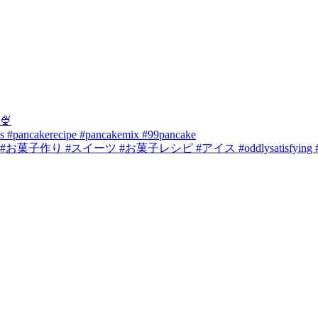
🍨
s #pancakerecipe #pancakemix #99pancake
スイーツ #お菓子レシピ #アイス #oddlysatisfying # #sat