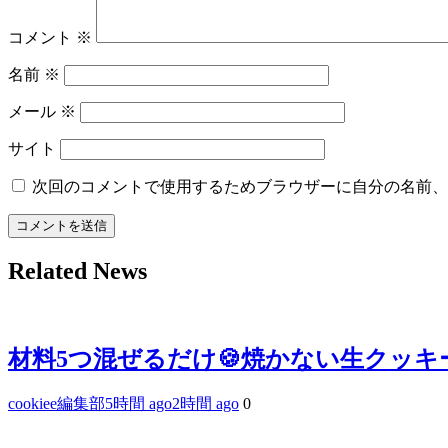
コメント
※
名前
※
メール
※
サイト
次回のコメントで使用するためブラウザーに自分の名前、
Related News
材料5つ混ぜるだけ🍪焼かない生クッキ
cookiee編集部
5時間 ago
2時間 ago
0