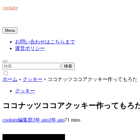
Skip
cookiee
to
content
お菓子でみんなを笑顔にしたい☆
Menu
お問い合わせはこちらまで
運営ポリシー
検
索:
ホーム
»
クッキー
»
ココナッツココアクッキー作ってもろた
クッキー
ココナッツココアクッキー作ってもろ
cookiee編集部
3年 ago
3年 ago
7
1 mins