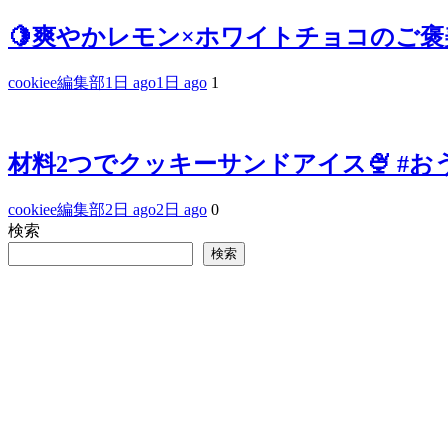
🍋爽やかレモン×ホワイトチョコのご
cookiee編集部
1日 ago
1日 ago
1
材料2つでクッキーサンドアイス🍨 #お
cookiee編集部
2日 ago
2日 ago
0
検索
検索