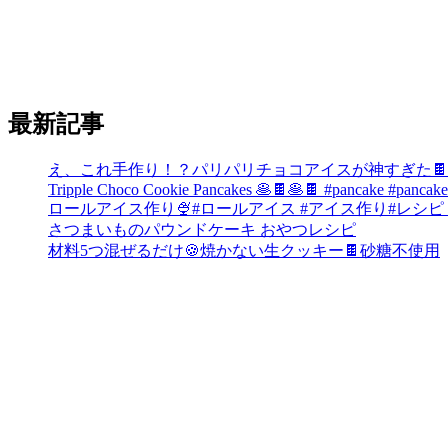
最新記事
え、これ手作り！？パリパリチョコアイスが神すぎた🍫
Tripple Choco Cookie Pancakes 🥞🍫🥞🍫 #pancake #pancake
ロールアイス作り🍨#ロールアイス #アイス作り#レシピ #お菓子作り #
さつまいものパウンドケーキ おやつレシピ
材料5つ混ぜるだけ🍪焼かない生クッキー🍫砂糖不使用