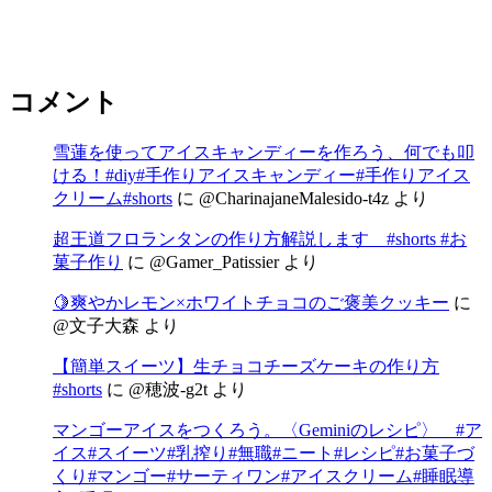
コメント
雪蓮を使ってアイスキャンディーを作ろう、何でも叩
ける！#diy#手作りアイスキャンディー#手作りアイス
クリーム#shorts
に
@CharinajaneMalesido-t4z
より
超王道フロランタンの作り方解説します #shorts #お
菓子作り
に
@Gamer_Patissier
より
🍋爽やかレモン×ホワイトチョコのご褒美クッキー
に
@文子大森
より
【簡単スイーツ】生チョコチーズケーキの作り方
#shorts
に
@穂波-g2t
より
マンゴーアイスをつくろう。〈Geminiのレシピ〉 #ア
イス#スイーツ#乳搾り#無職#ニート#レシピ#お菓子づ
くり#マンゴー#サーティワン#アイスクリーム#睡眠導