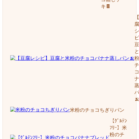
キ🍫

米粉のチョコちぎりパン
【ｸﾞﾙﾃﾝ
ﾌﾘｰ】米
粉のチ