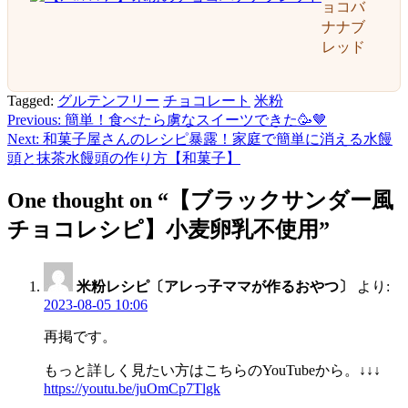
ョコバ
ナナブ
レッド
Tagged:
グルテンフリー
チョコレート
米粉
Previous:
簡単！食べたら虜なスイーツできた🥳🤎
投
Next:
和菓子屋さんのレシピ暴露！家庭で簡単に消える水饅
稿
頭と抹茶水饅頭の作り方【和菓子】
ナ
One thought on “
【ブラックサンダー風
ビ
チョコレシピ】小麦卵乳不使用
”
ゲ
ー
米粉レシピ〔アレっ子ママが作るおやつ〕
より:
シ
2023-08-05 10:06
ョ
再掲です。
ン
もっと詳しく見たい方はこちらのYouTubeから。↓↓↓
https://youtu.be/juOmCp7Tlgk