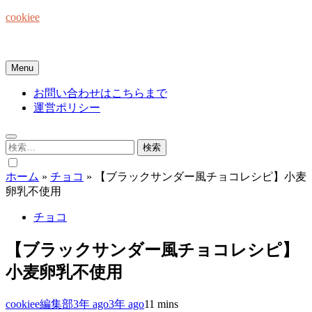
Skip
cookiee
to
content
お菓子でみんなを笑顔にしたい☆
Menu
お問い合わせはこちらまで
運営ポリシー
検
索:
ホーム
»
チョコ
»
【ブラックサンダー風チョコレシピ】小麦
卵乳不使用
チョコ
【ブラックサンダー風チョコレシピ】
小麦卵乳不使用
cookiee編集部
3年 ago
3年 ago
1
1 mins