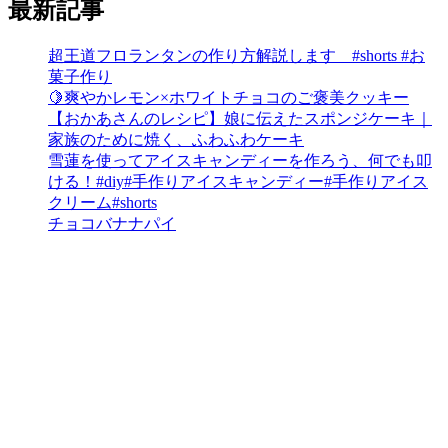
最新記事
超王道フロランタンの作り方解説します #shorts #お
菓子作り
🍋爽やかレモン×ホワイトチョコのご褒美クッキー
【おかあさんのレシピ】娘に伝えたスポンジケーキ｜
家族のために焼く、ふわふわケーキ
雪蓮を使ってアイスキャンディーを作ろう、何でも叩
ける！#diy#手作りアイスキャンディー#手作りアイス
クリーム#shorts
チョコバナナパイ