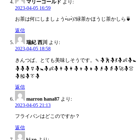
マリーゴールド
より:
2023-04-05 16:59
お茶は何にしましょう•́ω•̀)?緑茶かほうじ茶かしら🍵
返信
瑞紀 西川
より:
2023-04-05 18:58
きんつば、とても美味しそうです。🍡🤱🕺🤱💃🤱👶🤱🚼
🤱🤱🤱👙🤱🚼🤱👶🤱👨🤱👩🤱👦🤱👧🤱👴🤱👵🤱🚀🤱👚
🤱🎽🤱👔🤱
返信
marron hana87
より:
2023-04-05 21:13
フライパンはどこのですか？
返信
ki yo
より: