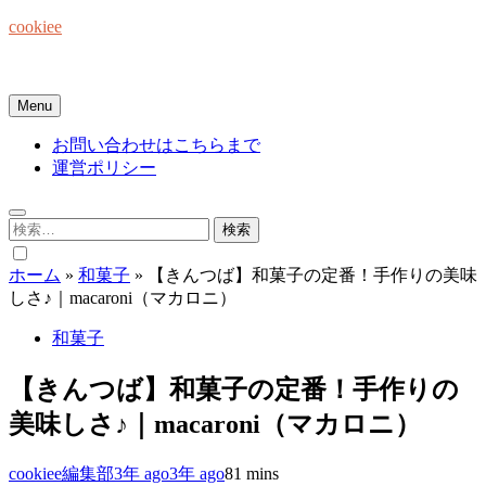
Skip
cookiee
to
content
お菓子でみんなを笑顔にしたい☆
Menu
お問い合わせはこちらまで
運営ポリシー
検
索:
ホーム
»
和菓子
»
【きんつば】和菓子の定番！手作りの美味
しさ♪｜macaroni（マカロニ）
和菓子
【きんつば】和菓子の定番！手作りの
美味しさ♪｜macaroni（マカロニ）
cookiee編集部
3年 ago
3年 ago
8
1 mins