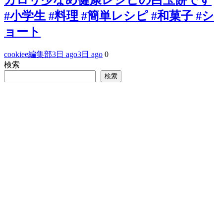
#小学生 #料理 #簡単レシピ #和菓子 #シ
ョート
cookiee編集部
3日 ago
3日 ago
0
検索
検索