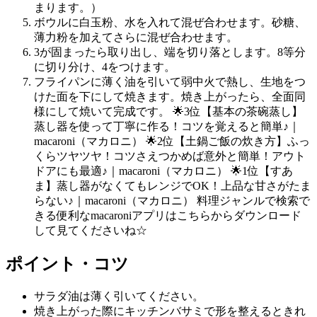
まります。）
ボウルに白玉粉、水を入れて混ぜ合わせます。砂糖、
薄力粉を加えてさらに混ぜ合わせます。
3が固まったら取り出し、端を切り落とします。8等分
に切り分け、4をつけます。
フライパンに薄く油を引いて弱中火で熱し、生地をつ
けた面を下にして焼きます。焼き上がったら、全面同
様にして焼いて完成です。 🌟3位【基本の茶碗蒸し】
蒸し器を使って丁寧に作る！コツを覚えると簡単♪｜
macaroni（マカロニ） 🌟2位【土鍋ご飯の炊き方】ふっ
くらツヤツヤ！コツさえつかめば意外と簡単！アウト
ドアにも最適♪｜macaroni（マカロニ） 🌟1位【すあ
ま】蒸し器がなくてもレンジでOK！上品な甘さがたま
らない♪｜macaroni（マカロニ） 料理ジャンルで検索で
きる便利なmacaroniアプリはこちらからダウンロード
して見てくださいね☆
ポイント・コツ
サラダ油は薄く引いてください。
焼き上がった際にキッチンバサミで形を整えるときれ