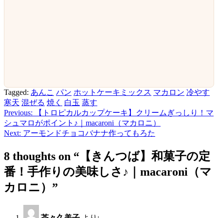
Tagged:
あんこ
パン
ホットケーキミックス
マカロン
冷やす
寒天
混ぜる
焼く
白玉
蒸す
Previous:
【トロピカルカップケーキ】クリームぎっしり！マ
投
シュマロがポイント♪｜macaroni（マカロニ）
稿
Next:
アーモンドチョコバナナ作ってもろた
ナ
8 thoughts on “
【きんつば】和菓子の定
ビ
番！手作りの美味しさ♪｜macaroni（マ
ゲ
カロニ）
”
ー
シ
茶々久美子
より: