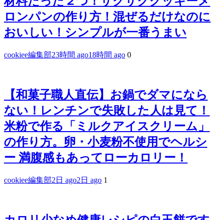
材料たった２つ！サクサククッキーメ
ロンパンの作り方！混ぜるだけなのに
おいしい！シンプルが一番うまい
cookiee編集部
23時間 ago
18時間 ago
0
【和菓子職人直伝】お鍋でダマになら
ない！レンチンで失敗した人は見て！
米粉で作る「ミルクアイスクリーム」
の作り方。卵・小麦粉不使用でヘルシ
ー 満腹感もあってローカロリー！
cookiee編集部
2日 ago
2日 ago
1
カロリ少なめ健康レシピの白玉餅です