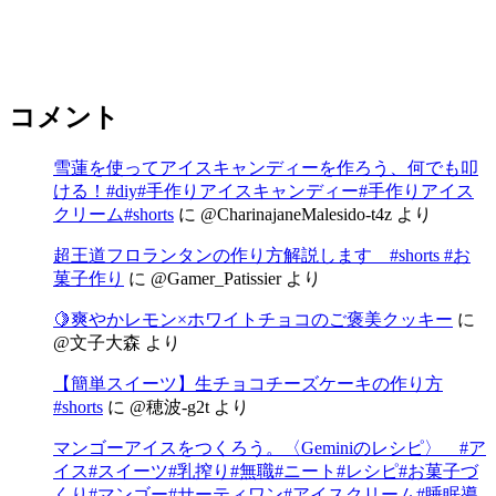
コメント
雪蓮を使ってアイスキャンディーを作ろう、何でも叩
ける！#diy#手作りアイスキャンディー#手作りアイス
クリーム#shorts
に
@CharinajaneMalesido-t4z
より
超王道フロランタンの作り方解説します #shorts #お
菓子作り
に
@Gamer_Patissier
より
🍋爽やかレモン×ホワイトチョコのご褒美クッキー
に
@文子大森
より
【簡単スイーツ】生チョコチーズケーキの作り方
#shorts
に
@穂波-g2t
より
マンゴーアイスをつくろう。〈Geminiのレシピ〉 #ア
イス#スイーツ#乳搾り#無職#ニート#レシピ#お菓子づ
くり#マンゴー#サーティワン#アイスクリーム#睡眠導