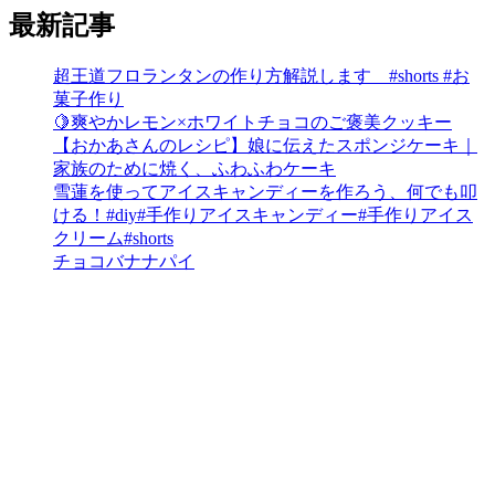
最新記事
超王道フロランタンの作り方解説します #shorts #お
菓子作り
🍋爽やかレモン×ホワイトチョコのご褒美クッキー
【おかあさんのレシピ】娘に伝えたスポンジケーキ｜
家族のために焼く、ふわふわケーキ
雪蓮を使ってアイスキャンディーを作ろう、何でも叩
ける！#diy#手作りアイスキャンディー#手作りアイス
クリーム#shorts
チョコバナナパイ