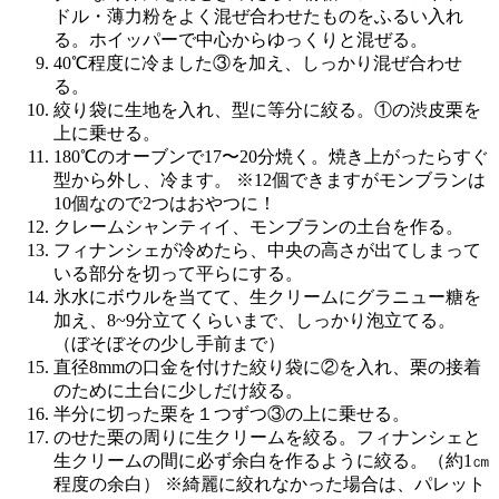
ドル・薄力粉をよく混ぜ合わせたものをふるい入れ
る。ホイッパーで中心からゆっくりと混ぜる。
40℃程度に冷ました③を加え、しっかり混ぜ合わせ
る。
絞り袋に生地を入れ、型に等分に絞る。①の渋皮栗を
上に乗せる。
180℃のオーブンで17〜20分焼く。焼き上がったらすぐ
型から外し、冷ます。 ※12個できますがモンブランは
10個なので2つはおやつに！
クレームシャンティイ、モンブランの土台を作る。
フィナンシェが冷めたら、中央の高さが出てしまって
いる部分を切って平らにする。
氷水にボウルを当てて、生クリームにグラニュー糖を
加え、8~9分立てくらいまで、しっかり泡立てる。
（ぼそぼその少し手前まで）
直径8mmの口金を付けた絞り袋に②を入れ、栗の接着
のために土台に少しだけ絞る。
半分に切った栗を１つずつ③の上に乗せる。
のせた栗の周りに生クリームを絞る。フィナンシェと
生クリームの間に必ず余白を作るように絞る。（約1㎝
程度の余白） ※綺麗に絞れなかった場合は、パレット