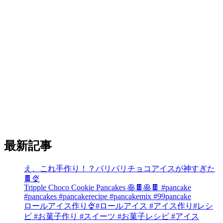
最新記事
え、これ手作り！？パリパリチョコアイスが神すぎた
🍫🍨
Tripple Choco Cookie Pancakes 🥞🍫🥞🍫 #pancake
#pancakes #pancakerecipe #pancakemix #99pancake
ロールアイス作り🍨#ロールアイス #アイス作り#レシ
ピ #お菓子作り #スイーツ #お菓子レシピ #アイス