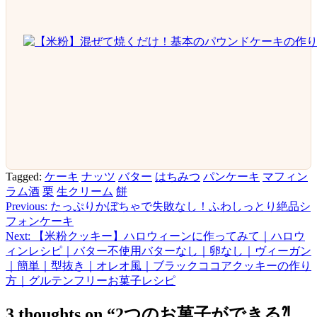
Tagged:
ケーキ
ナッツ
バター
はちみつ
パンケーキ
マフィン
ラム酒
栗
生クリーム
餅
Previous:
たっぷりかぼちゃで失敗なし！ふわしっとり絶品シ
投
フォンケーキ
稿
Next:
【米粉クッキー】ハロウィーンに作ってみて｜ハロウ
ィンレシピ｜バター不使用バターなし｜卵なし｜ヴィーガン
ナ
｜簡単｜型抜き｜オレオ風｜ブラックココアクッキーの作り
ビ
方｜グルテンフリーお菓子レシピ
ゲ
3 thoughts on “
2つのお菓子ができる⁈