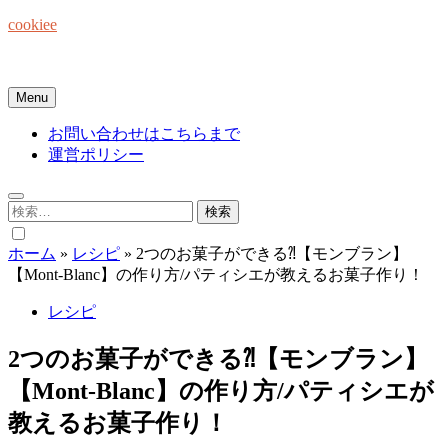
Skip
cookiee
to
content
お菓子でみんなを笑顔にしたい☆
Menu
お問い合わせはこちらまで
運営ポリシー
検
索:
ホーム
»
レシピ
»
2つのお菓子ができる⁈【モンブラン】
【Mont-Blanc】の作り方/パティシエが教えるお菓子作り！
レシピ
2つのお菓子ができる⁈【モンブラン】
【Mont-Blanc】の作り方/パティシエが
教えるお菓子作り！