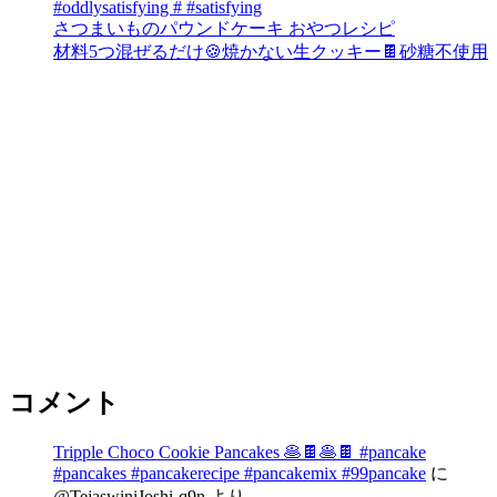
#oddlysatisfying # #satisfying⁠
さつまいものパウンドケーキ おやつレシピ
材料5つ混ぜるだけ🍪焼かない生クッキー🍫砂糖不使用
コメント
Tripple Choco Cookie Pancakes 🥞🍫🥞🍫 #pancake
#pancakes #pancakerecipe #pancakemix #99pancake
に
@TejaswiniJoshi-q9n
より