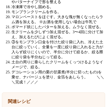
やバターナイフで形を整える
冷凍庫で冷やし固める。
モンブランクリームを作る。
マロンペーストをほぐす。大きな塊が無くなったらラ
ム酒を加える。 ※お酒を使用しない場合は牛乳で
ポマード状にしたバターを加える。ムラなく混ぜる。
生クリームを少しずつ加え混ぜる。3〜4回に分けて加
え、加えるたびによく混ぜる。
③をモンブラン口金を付けた絞り袋に入れ、冷えた土
台に絞っていく。全量を一度に絞り袋に入れると力が
入らず絞りにくいので、半分に分けて絞るか、絞る際
に絞り袋を半分ねじって絞る。
土台の周りに垂らしたクリームをくっつけるようなイ
メージで、絞る。
デコレーション用の栗の甘露煮(半分に切ったもの)を
乗せ、ナパージュを塗り、金箔をあしらう。 ＼＼
＼完成！／／／
関連レシピ