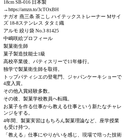
18cm SB-016 日本製
→https://amzn.to/3cTOxBH
ナガオ 燕三条 茶こし ハイテックストレーナー Mサイ
ズ 18-8ステンレス タタミ織
アルモ 絞り袋 No.3 81425
中嶋咲絵プロフィール
製菓衛生師
菓子製造技能士1級
高校卒業後、パティスリーで11年修行。
独学で製菓衛生師を取得。
トップパティシエの登竜門、ジャパンケーキショーで
4度入賞。
その他入賞経験多数。
その後、製菓学校教員へ転職。
お菓子を作る仕事から教える仕事という新たなチャレ
ンジをする。
4年間、製菓実習はもちろん製菓理論など、座学授業
も受け持つ。
「教える」仕事にやりがいを感じ、現場で培った技術