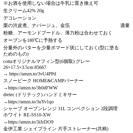
※お酒を使用しない場合は牛乳に置き換え可
生クリーム42% 20g
デコレーション
栗の渋皮煮、ナパージュ、金箔
適量
粉糖、アーモンドプードル、薄力粉は合わせておく
オーブンを180℃に予熱する
分量外のバターを少量ポマード状にしておく(型に塗る
ためのもの)
cottaオリジナルマフィン型(6個取) グレー
26×17.5×3.5cm 85667
→ https://amzn.to/3vU4PPd
スノーピーク HOME&CAMPバーナー
→https://amzn.to/3h0dFWW
dretec (ドリテック) ハンドミキサー
→https://amzn.to/3uYv1qo
シャープ オーブンレンジ 31L コンベクション 2段調理
ホワイト RE-SS10-XW
→https://amzn.to/3iJzDO9
金伊工業 シェイプライン 片手ストレーナー(共柄)