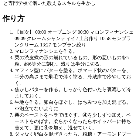
と専門学校で磨いた教えるスキルを生かし
作り方
【目次】 00:00 オープニング 00:30 マロンフィナンシェ
09:09 クレームシャンティイ / 土台作り 10:58 モンブラ
ンクリーム 13:27 モンブラン絞り
マロンフィナンシェを作る。
栗の渋皮煮の形の崩れているもの、形の悪いものを5
粒、約6等分に刻む。残りは半分に切る。
マフィン型にバターを塗る。ポマード状のバターを、
半分の高さまで刷毛で薄く塗る。冷蔵庫で冷やしてお
く。
焦がしバターを作る。しっかり色付いたら裏漉して冷
ましておく。
生地を作る。卵白をほぐし、はちみつを加え混ぜる。
※泡立てないように
栗のペーストをヘラでほぐす。④を少しずつ加え、ペ
ーストをのばす。柔らかくなったらホイッパーに持ち
替えて、更に④を加え、混ぜていく。
ダマなく卵白を混ぜきったら、粉糖・アーモンドプー