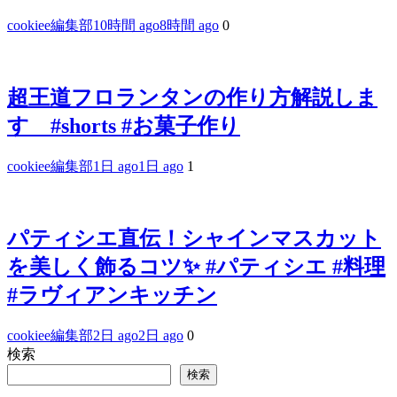
cookiee編集部
10時間 ago
8時間 ago
0
超王道フロランタンの作り方解説しま
す #shorts #お菓子作り
cookiee編集部
1日 ago
1日 ago
1
パティシエ直伝！シャインマスカット
を美しく飾るコツ✨ #パティシエ #料理
#ラヴィアンキッチン
cookiee編集部
2日 ago
2日 ago
0
検索
検索