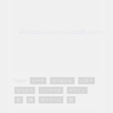
Tagged:
ケーキ
さつまいも
バター
はちみつ
パンケーキ
マフィン
栗
桃
生クリーム
餅