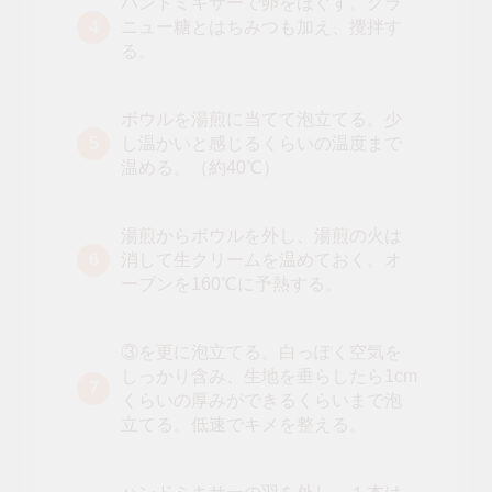
ハンドミキサーで卵をほぐす。グラ
ニュー糖とはちみつも加え、攪拌す
る。
ボウルを湯煎に当てて泡立てる。少
し温かいと感じるくらいの温度まで
温める。（約40℃）
湯煎からボウルを外し、湯煎の火は
消して生クリームを温めておく。オ
ーブンを160℃に予熱する。
③を更に泡立てる。白っぽく空気を
しっかり含み、生地を垂らしたら1cm
くらいの厚みができるくらいまで泡
立てる。低速でキメを整える。