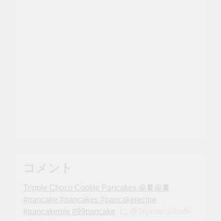
コメント
Tripple Choco Cookie Pancakes 🥞🍫🥞🍫
#pancake #pancakes #pancakerecipe
#pancakemix #99pancake
に
@TejaswiniJoshi-