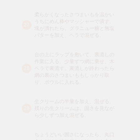
柔らかくなったさつまいもを温かい
うちにめん棒やマッシャーで潰す。
塊が潰れたら、グラニュー糖と無塩
バターを加え、ヘラで混ぜる。
台の上にラップを敷いて、裏漉しの
作業に入る。少量ずつ網に乗せ、木
ベラで裏漉す。裏漉しが終わったら
網の裏のさつまいももしっかり取
り、ボウルに入れる。
生クリームの半量を加え、混ぜる。
残りの生クリームは、固さを見なが
ら少しずつ加え混ぜる。
ちょうどいい固さになったら、丸口