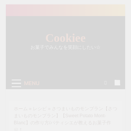
Skip
to
content
Cookiee
お菓子でみんなを笑顔にしたい☆
MENU
ホーム
»
レシピ
»
さつまいものモンブラン【さつ
まいものモンブラン】【Sweet Potato Mont-
Blanc】の作り方/パティシエが教えるお菓子作
り！