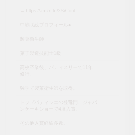
→ https://amzn.to/3SiCoot
中嶋咲絵プロフィール●
製菓衛生師
菓子製造技能士1級
高校卒業後、パティスリーで11年
修行。
独学で製菓衛生師を取得。
トップパティシエの登竜門、ジャパ
ンケーキショーで4度入賞。
その他入賞経験多数。