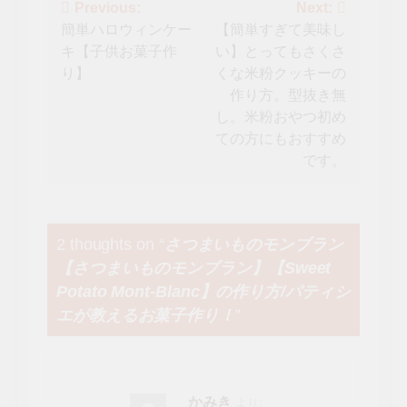
投
Previous:
Next:
簡単ハロウィンケー
【簡単すぎて美味し
稿
キ【子供お菓子作
い】とってもさくさ
ナ
り】
くな米粉クッキーの
作り方。型抜き無
ビ
し。米粉おやつ初め
ゲ
ての方にもおすすめ
です。
ー
シ
ョ
2 thoughts on “
さつまいものモンブラン
【さつまいものモンブラン】【Sweet
ン
Potato Mont-Blanc】の作り方/パティシ
エが教えるお菓子作り！
”
かみき
より: