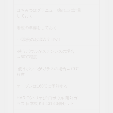
はちみつはグラニュー糖の上に計量
しておく
湯煎の準備をしておく
-《湯煎のお湯温度目安》
-使うボウルがステンレスの場合
→60℃程度
-使うボウルがガラスの場合→70℃
程度
オーブンは160℃に予熱する
HARIO(ハリオ)片口ボウル 耐熱ガ
ラス 日本製 KB-1318 3個セット