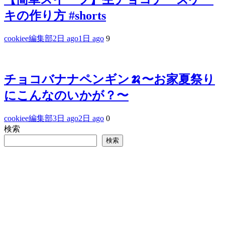
キの作り方 #shorts
cookiee編集部
2日 ago
1日 ago
9
チョコバナナペンギン🍌〜お家夏祭り
にこんなのいかが？〜
cookiee編集部
3日 ago
2日 ago
0
検索
検索