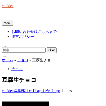
Skip
cookiee
to
content
お菓子でみんなを笑顔にしたい☆
Menu
お問い合わせはこちらまで
運営ポリシー
検
索:
ホーム
»
チョコ
»
豆腐生チョコ
チョコ
豆腐生チョコ
cookiee編集部
11か月 ago
11か月 ago
1
1 mins