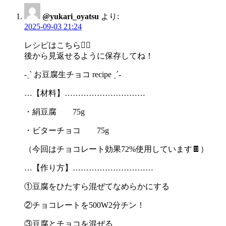
ゲ
@yukari_oyatsu
より:
ー
2025-09-03 21:24
シ
レシピはこちら💁‍♀️
ョ
後から見返せるように保存してね！
ン
-ˏˋ お豆腐生チョコ recipe ˎˊ-
…【材料】…………………………
・絹豆腐 75g
・ビターチョコ 75g
（今回はチョコレート効果72%使用しています🍫）
…【作り方】…………………………
①豆腐をひたすら混ぜてなめらかにする
②チョコレートを500W2分チン！
③豆腐とチョコを混ぜる