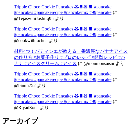
Tripple Choco Cookie Pancakes 🥞🍫🥞🍫 #pancake
#pancakes #pancakerecipe #pancakemix #99pancake
に
@TejaswiniJoshi-q9n
より
Tripple Choco Cookie Pancakes 🥞🍫🥞🍫 #pancake
#pancakes #pancakerecipe #pancakemix #99pancake
に
@cookwithrachna
より
材料4つ！パティシエが教える一番濃厚なバナナアイス
の作り方 #お菓子作り #プロのレシピ #簡単レシピ #バ
ナナ #アイスクリーム #アイス
に
@monmonsaisai
より
Tripple Choco Cookie Pancakes 🥞🍫🥞🍫 #pancake
#pancakes #pancakerecipe #pancakemix #99pancake
に
@binu5752
より
Tripple Choco Cookie Pancakes 🥞🍫🥞🍫 #pancake
#pancakes #pancakerecipe #pancakemix #99pancake
に
@RiyadSona
より
アーカイブ