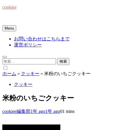
Skip
cookiee
to
content
お菓子でみんなを笑顔にしたい☆
Menu
お問い合わせはこちらまで
運営ポリシー
検
索:
ホーム
»
クッキー
»
米粉のいちごクッキー
クッキー
米粉のいちごクッキー
cookiee編集部
1年 ago
1年 ago
0
1 mins