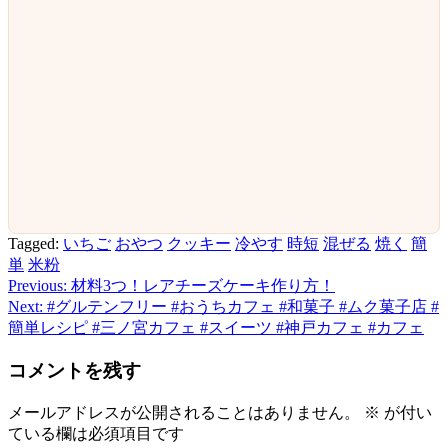
Tagged:
いちご
おやつ
クッキー
冷やす
時短
混ぜる
焼く
簡
単
米粉
Previous:
材料3つ！レアチーズケーキ作り方！
投
Next:
#グルテンフリー #おうちカフェ #和菓子 #ムク菓子店 #
稿
簡単レシピ #三ノ宮カフェ #スイーツ #神戸カフェ #カフェ
ナ
コメントを残す
ビ
メールアドレスが公開されることはありません。
※
が付い
ゲ
ている欄は必須項目です