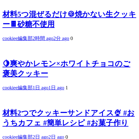
材料5つ混ぜるだけ🍪焼かない生クッキ
ー🍫砂糖不使用
cookiee編集部
2時間 ago
2分 ago
0
🍋爽やかレモン×ホワイトチョコのご
褒美クッキー
cookiee編集部
1日 ago
1日 ago
1
材料2つでクッキーサンドアイス🍨 #お
うちカフェ #簡単レシピ #お菓子作り
cookiee編集部
2日 ago
2日 ago
0