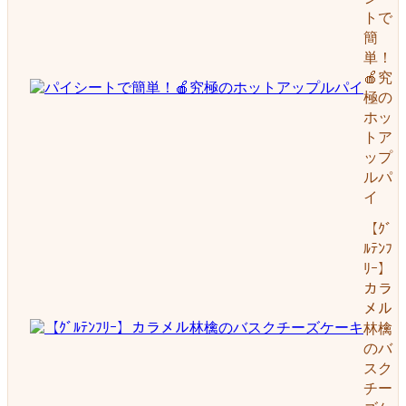
トで
簡
単！
🍎究
極の
ホッ
トア
ップ
ルパ
イ
【ｸﾞ
ﾙﾃﾝﾌ
ﾘｰ】
カラ
メル
林檎
のバ
スク
チー