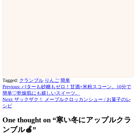
Tagged:
クランブル
りんご
簡単
Previous:
バターも砂糖もゼロ！甘酒×米粉スコーン。10分で
投
簡単♡乾燥肌にも嬉しいスイーツ。
稿
Next:
ザックザク！ メープルクロッカンシュー / お菓子のレ
シピ
ナ
ビ
One thought on “
寒い冬にアップルクラ
ゲ
ンブル🍎
”