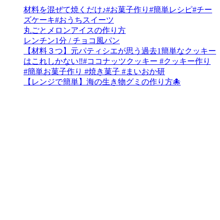
材料を混ぜて焼くだけ♪#お菓子作り#簡単レシピ#チー
ズケーキ#おうちスイーツ
丸ごとメロンアイスの作り方
レンチン1分 / チョコ風パン
【材料３つ】元パティシエが思う過去1簡単なクッキー
はこれしかない‼︎#ココナッツクッキー #クッキー作り
#簡単お菓子作り #焼き菓子 #まいおか研
【レンジで簡単】海の生き物グミの作り方🐙