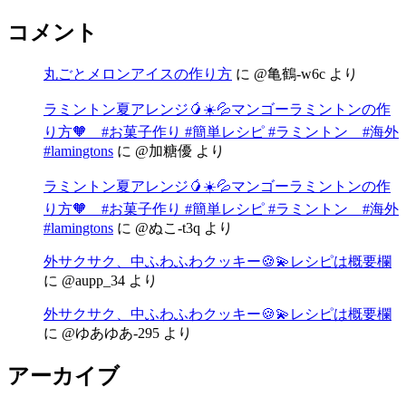
コメント
丸ごとメロンアイスの作り方
に
@亀鶴-w6c
より
ラミントン夏アレンジ🥭☀️💦マンゴーラミントンの作
り方🧡 #お菓子作り #簡単レシピ #ラミントン #海外
#lamingtons
に
@加糖優
より
ラミントン夏アレンジ🥭☀️💦マンゴーラミントンの作
り方🧡 #お菓子作り #簡単レシピ #ラミントン #海外
#lamingtons
に
@ぬこ-t3q
より
外サクサク、中ふわふわクッキー🍪💫レシピは概要欄
に
@aupp_34
より
外サクサク、中ふわふわクッキー🍪💫レシピは概要欄
に
@ゆあゆあ-295
より
アーカイブ