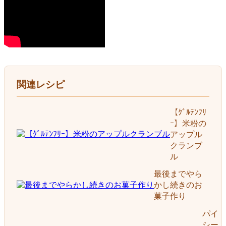
関連レシピ
【ｸﾞﾙﾃﾝﾌﾘ
ｰ】米粉の
アップル
クランブ
ル
最後までやら
かし続きのお
菓子作り
パイ
シー