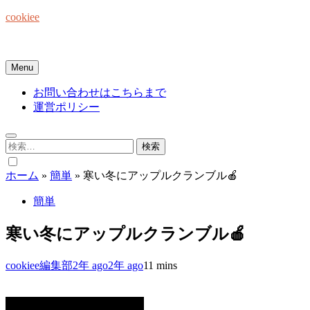
Skip
cookiee
to
content
お菓子でみんなを笑顔にしたい☆
Menu
お問い合わせはこちらまで
運営ポリシー
検
索:
ホーム
»
簡単
»
寒い冬にアップルクランブル🍎
簡単
寒い冬にアップルクランブル🍎
cookiee編集部
2年 ago
2年 ago
1
1 mins