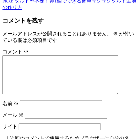
Next:
タルト型不要！卵1個でできる簡単サクサクタルト生地
稿
の作り方
ナ
コメントを残す
ビ
メールアドレスが公開されることはありません。
※
が付い
ゲ
ている欄は必須項目です
ー
コメント
※
シ
ョ
ン
名前
※
メール
※
サイト
次回のコメントで使用するためブラウザーに自分の名