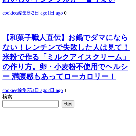
cookiee編集部
2日 ago
1日 ago
0
【和菓子職人直伝】お鍋でダマになら
ない！レンチンで失敗した人は見て！
米粉で作る「ミルクアイスクリーム」
の作り方。卵・小麦粉不使用でヘルシ
ー 満腹感もあってローカロリー！
cookiee編集部
3日 ago
2日 ago
1
検索
検索