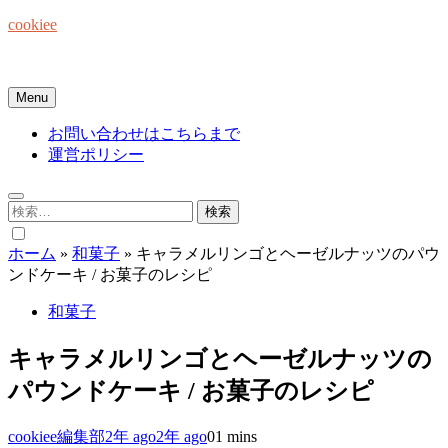
Skip
cookiee
to
content
お菓子でみんなを笑顔にしたい☆
Menu
お問い合わせはこちらまで
運営ポリシー
検
索:
ホーム
»
和菓子
»
キャラメルリンゴとヘーゼルナッツのパウ
ンドケーキ / お菓子のレシピ
和菓子
キャラメルリンゴとヘーゼルナッツの
パウンドケーキ / お菓子のレシピ
cookiee編集部
2年 ago
2年 ago
0
1 mins