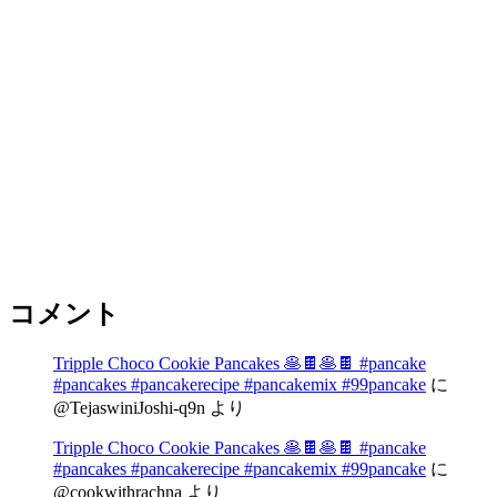
コメント
Tripple Choco Cookie Pancakes 🥞🍫🥞🍫 #pancake
#pancakes #pancakerecipe #pancakemix #99pancake
に
@TejaswiniJoshi-q9n
より
Tripple Choco Cookie Pancakes 🥞🍫🥞🍫 #pancake
#pancakes #pancakerecipe #pancakemix #99pancake
に
@cookwithrachna
より