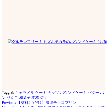
Tagged:
キャラメル
ケーキ
ナッツ
パウンドケーキ
バター
パ
ン
りんご
和菓子
本格
焼く
Previous:
【材料4つだけ】濃厚チョコプリン
投