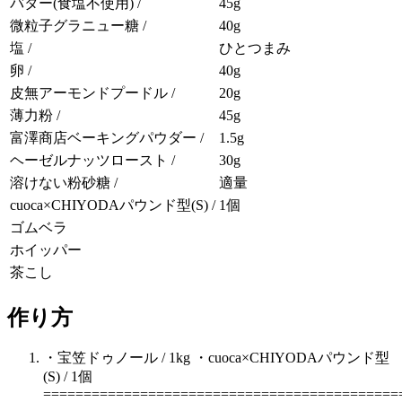
バター(食塩不使用) /
45g
微粒子グラニュー糖 /
40g
塩 /
ひとつまみ
卵 /
40g
皮無アーモンドプードル /
20g
薄力粉 /
45g
富澤商店ベーキングパウダー /
1.5g
ヘーゼルナッツロースト /
30g
溶けない粉砂糖 /
適量
cuoca×CHIYODAパウンド型(S) /
1個
ゴムベラ
ホイッパー
茶こし
作り方
・宝笠ドゥノール / 1kg ・cuoca×CHIYODAパウンド型
(S) / 1個
============================================