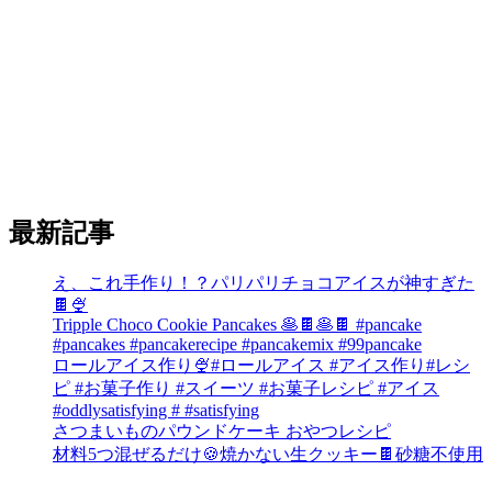
最新記事
え、これ手作り！？パリパリチョコアイスが神すぎた
🍫🍨
Tripple Choco Cookie Pancakes 🥞🍫🥞🍫 #pancake
#pancakes #pancakerecipe #pancakemix #99pancake
ロールアイス作り🍨#ロールアイス #アイス作り#レシ
ピ #お菓子作り #スイーツ #お菓子レシピ #アイス
#oddlysatisfying # #satisfying⁠
さつまいものパウンドケーキ おやつレシピ
材料5つ混ぜるだけ🍪焼かない生クッキー🍫砂糖不使用