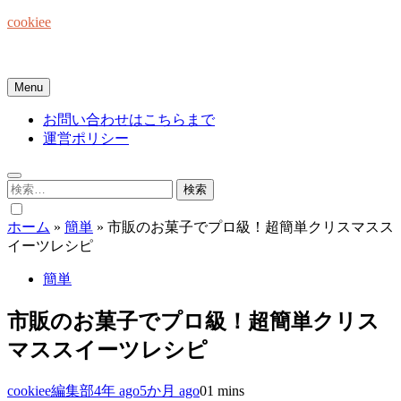
Skip
cookiee
to
content
お菓子でみんなを笑顔にしたい☆
Menu
お問い合わせはこちらまで
運営ポリシー
検
索:
ホーム
»
簡単
»
市販のお菓子でプロ級！超簡単クリスマスス
イーツレシピ
簡単
市販のお菓子でプロ級！超簡単クリス
マススイーツレシピ
cookiee編集部
4年 ago
5か月 ago
0
1 mins