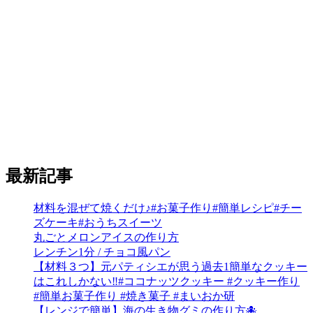
最新記事
材料を混ぜて焼くだけ♪#お菓子作り#簡単レシピ#チー
ズケーキ#おうちスイーツ
丸ごとメロンアイスの作り方
レンチン1分 / チョコ風パン
【材料３つ】元パティシエが思う過去1簡単なクッキー
はこれしかない‼︎#ココナッツクッキー #クッキー作り
#簡単お菓子作り #焼き菓子 #まいおか研
【レンジで簡単】海の生き物グミの作り方🐙