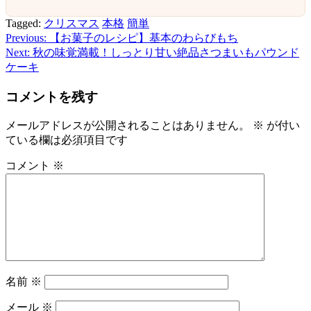
Tagged:
クリスマス
本格
簡単
Previous:
【お菓子のレシピ】基本のわらびもち
投
Next:
秋の味覚満載！しっとり甘い絶品さつまいもパウンド
稿
ケーキ
ナ
コメントを残す
ビ
メールアドレスが公開されることはありません。
※
が付い
ゲ
ている欄は必須項目です
ー
コメント
※
シ
ョ
ン
名前
※
メール
※