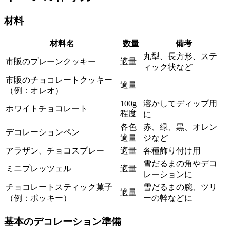
材料
材料名
数量
備考
丸型、長方形、ステ
市販のプレーンクッキー
適量
ィック状など
市販のチョコレートクッキー
適量
（例：オレオ）
100g
溶かしてディップ用
ホワイトチョコレート
程度
に
各色
赤、緑、黒、オレン
デコレーションペン
適量
ジなど
アラザン、チョコスプレー
適量
各種飾り付け用
雪だるまの角やデコ
ミニプレッツェル
適量
レーションに
チョコレートスティック菓子
雪だるまの腕、ツリ
適量
（例：ポッキー）
ーの幹などに
基本のデコレーション準備