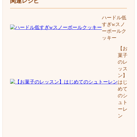
関連レシピ
ハードル低
すぎwスノ
ーボールク
ッキー
【お
菓子
のレ
ッス
ン】
はじ
めて
のシ
ュト
ーレ
ン