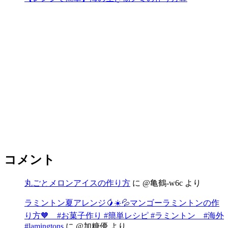
コメント
丸ごとメロンアイスの作り方
に
@亀鶴-w6c
より
ラミントン夏アレンジ🥭☀️💦マンゴーラミントンの作
り方🧡 #お菓子作り #簡単レシピ #ラミントン #海外
#lamingtons
に
@加糖優
より