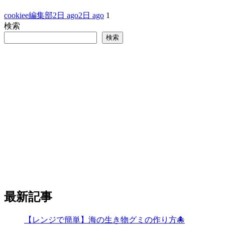
cookiee編集部
2日 ago
2日 ago
1
検索
検索
最新記事
【レンジで簡単】海の生き物グミの作り方🐙