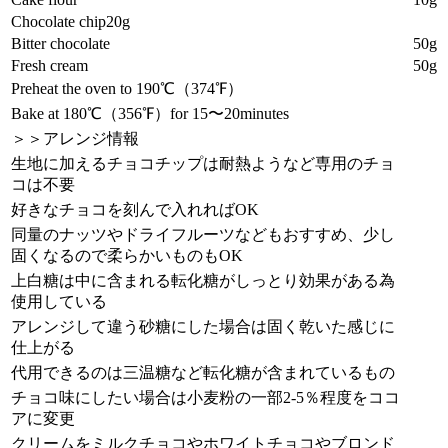
Chocolate chip20g
Bitter chocolate
50g
Fresh cream
50g
Preheat the oven to 190℃（374℉）
Bake at 180℃（356℉）for 15〜20minutes
＞＞アレンジ情報
生地に加えるチョコチップは耐熱ようなど専用のチョ
コは不要
好きなチョコを刻んで入れればOK
同量のナッツやドライフルーツなどもおすすめ、少し
固くなるので柔らかいものもOK
上白糖は中に含まれる転化糖がしっとり効果がある為
使用している
アレンジして違う砂糖にした場合は固く乾いた感じに
仕上がる
代用できるのは三温糖など転化糖が含まれているもの
チョコ味にしたい場合は小麦粉の一部2-5％程度をココ
アに変更
クリームをミルクチョコやホワイトチョコやブロンド