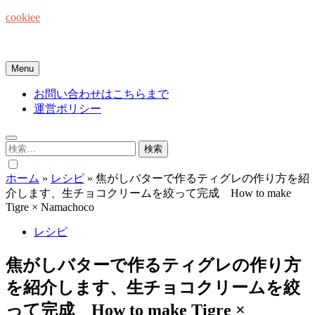
Skip
cookiee
to
content
お菓子でみんなを笑顔にしたい☆
Menu
お問い合わせはこちらまで
運営ポリシー
検
索:
ホーム
»
レシピ
»
焦がしバターで作るティグレの作り方を紹
介します、生チョコクリームを絞って完成 How to make
Tigre × Namachoco
レシピ
焦がしバターで作るティグレの作り方
を紹介します、生チョコクリームを絞
って完成 How to make Tigre ×