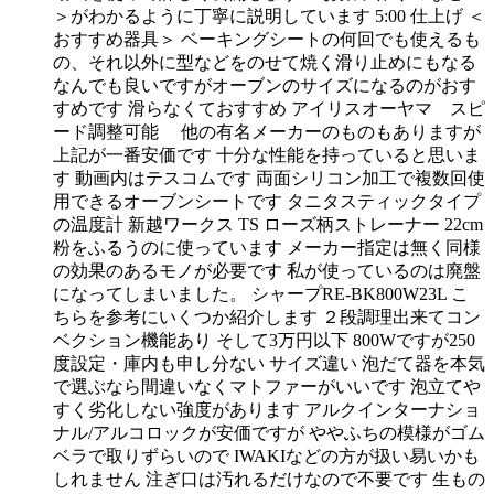
＞がわかるように丁寧に説明しています 5:00 仕上げ ＜
おすすめ器具＞ ベーキングシートの何回でも使えるも
の、それ以外に型などをのせて焼く滑り止めにもなる
なんでも良いですがオーブンのサイズになるのがおす
すめです 滑らなくておすすめ アイリスオーヤマ スピ
ード調整可能 他の有名メーカーのものもありますが
上記が一番安価です 十分な性能を持っていると思いま
す 動画内はテスコムです 両面シリコン加工で複数回使
用できるオーブンシートです タニタスティックタイプ
の温度計 新越ワークス TS ローズ柄ストレーナー 22cm
粉をふるうのに使っています メーカー指定は無く同様
の効果のあるモノが必要です 私が使っているのは廃盤
になってしまいました。 シャープRE-BK800W23L こ
ちらを参考にいくつか紹介します ２段調理出来てコン
ベクション機能あり そして3万円以下 800Wですが250
度設定・庫内も申し分ない サイズ違い 泡だて器を本気
で選ぶなら間違いなくマトファーがいいです 泡立てや
すく劣化しない強度があります アルクインターナショ
ナル/アルコロックが安価ですが ややふちの模様がゴム
ベラで取りずらいので IWAKIなどの方が扱い易いかも
しれません 注ぎ口は汚れるだけなので不要です 生もの