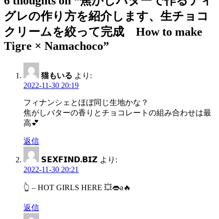
6 thoughts on “
焦がしバターで作るティ
ゲ
グレの作り方を紹介します、生チョコ
ー
クリームを絞って完成 How to make
シ
Tigre × Namachoco
”
ョ
ン
猫もいる
より:
2022-11-30 20:19
フィナンシェとほぼ同じ生地かな？
焦がしバターの香りとチョコレートの組み合わせは最
高💕
返信
𝗦𝗘𝗫𝗙𝗜𝗡𝗗.𝗕𝗜𝗭
より:
2022-11-30 20:21
👆 – HOT GIRLS HERE 💥👄a🔥
返信