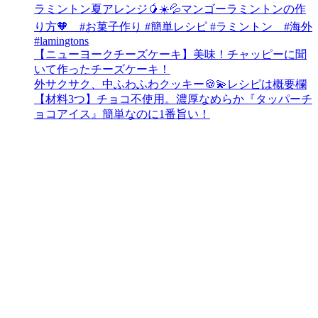
ラミントン夏アレンジ🥭☀️💦マンゴーラミントンの作
り方🧡 #お菓子作り #簡単レシピ #ラミントン #海外
#lamingtons
【ニューヨークチーズケーキ】美味！チャッピーに聞
いて作ったチーズケーキ！
外サクサク、中ふわふわクッキー🍪💫レシピは概要欄
【材料3つ】チョコ不使用。濃厚なめらか『タッパーチ
ョコアイス』簡単なのに1番旨い！