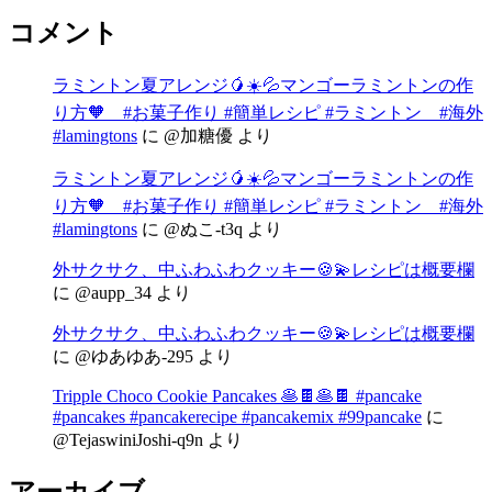
コメント
ラミントン夏アレンジ🥭☀️💦マンゴーラミントンの作
り方🧡 #お菓子作り #簡単レシピ #ラミントン #海外
#lamingtons
に
@加糖優
より
ラミントン夏アレンジ🥭☀️💦マンゴーラミントンの作
り方🧡 #お菓子作り #簡単レシピ #ラミントン #海外
#lamingtons
に
@ぬこ-t3q
より
外サクサク、中ふわふわクッキー🍪💫レシピは概要欄
に
@aupp_34
より
外サクサク、中ふわふわクッキー🍪💫レシピは概要欄
に
@ゆあゆあ-295
より
Tripple Choco Cookie Pancakes 🥞🍫🥞🍫 #pancake
#pancakes #pancakerecipe #pancakemix #99pancake
に
@TejaswiniJoshi-q9n
より