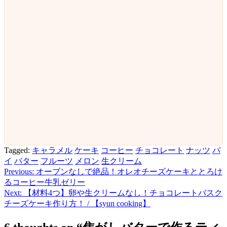
Tagged:
キャラメル
ケーキ
コーヒー
チョコレート
ナッツ
パ
イ
バター
フルーツ
メロン
生クリーム
Previous:
オーブンなしで絶品！オレオチーズケーキととろけ
投
るコーヒー牛乳ゼリー
稿
Next:
【材料4つ】卵や生クリームなし！チョコレートバスク
チーズケーキ作り方！ / 【syun cooking】
ナ
ビ