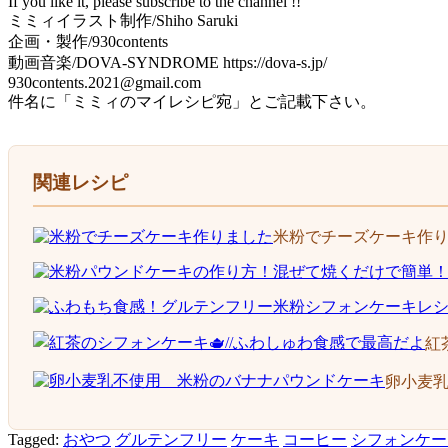
If you like it, please subscribe to the channel !!
ミミィイラスト制作/Shiho Saruki
企画・製作/930contents
動画音楽/DOVA-SYNDROME https://dova-s.jp/
930contents.2021@gmail.com
件名に「ミミィのマイレシピ宛」とご記載下さい。
関連レシピ
米粉でチーズケーキ作
紅
卵小麦
Tagged:
おやつ
グルテンフリー
ケーキ
コーヒー
シフォンケー