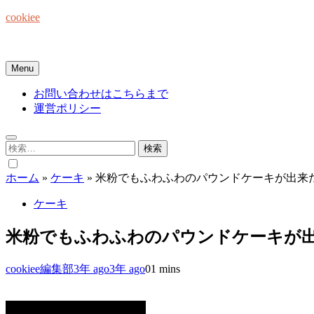
Skip
cookiee
to
content
お菓子でみんなを笑顔にしたい☆
Menu
お問い合わせはこちらまで
運営ポリシー
検
索:
ホーム
»
ケーキ
»
米粉でもふわふわのパウンドケーキが出来
ケーキ
米粉でもふわふわのパウンドケーキが出
cookiee編集部
3年 ago
3年 ago
0
1 mins