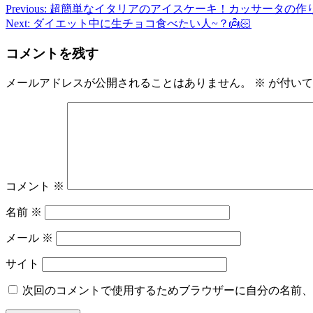
Previous:
超簡単なイタリアのアイスケーキ！カッサータの作り方 │ How to mak
投
Next:
ダイエット中に生チョコ食べたい人~？👼🏻
稿
コメントを残す
ナ
ビ
メールアドレスが公開されることはありません。
※
が付いて
ゲ
ー
シ
ョ
コメント
※
ン
名前
※
メール
※
サイト
次回のコメントで使用するためブラウザーに自分の名前、