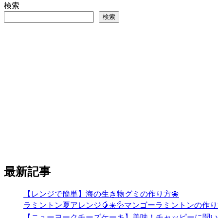
検索
検索
最新記事
【レンジで簡単】海の生き物グミの作り方🐙
ラミントン夏アレンジ🥭☀️💦マンゴーラミントンの作り方🧡
【ニューヨークチーズケーキ】美味！チャッピーに聞い