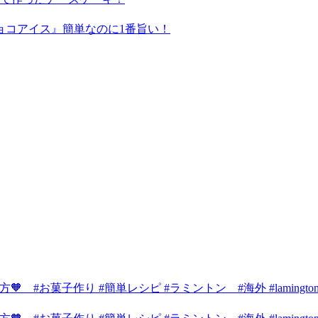
ョコアイス』簡単なのに1番旨い！
 #お菓子作り #簡単レシピ #ラミントン #海外 #lamington