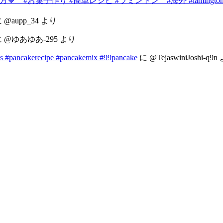
 #お菓子作り #簡単レシピ #ラミントン #海外 #lamington
に
@aupp_34
より
に
@ゆあゆあ-295
より
s #pancakerecipe #pancakemix #99pancake
に
@TejaswiniJoshi-q9n