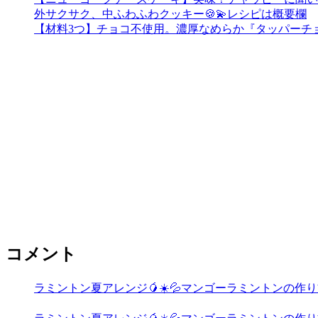
外サクサク、中ふわふわクッキー🍪💫レシピは概要欄
【材料3つ】チョコ不使用。濃厚なめらか『タッパーチ
コメント
ラミントン夏アレンジ🥭☀️💦マンゴーラミントンの作り方🧡