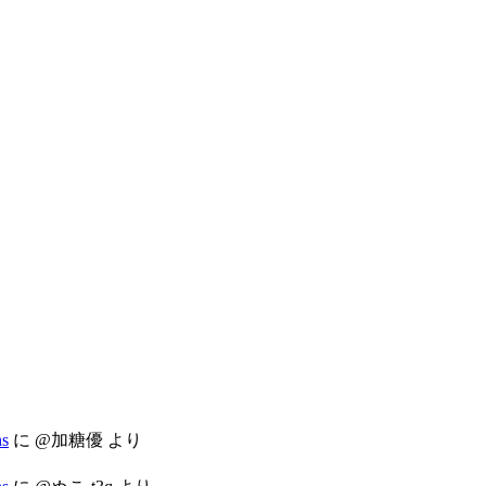
s
に
@加糖優
より