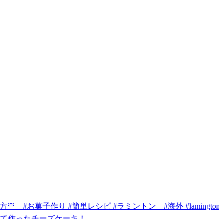
 #お菓子作り #簡単レシピ #ラミントン #海外 #lamington
て作ったチーズケーキ！