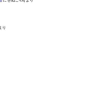
s
に
@ぬこ-t3q
より
より