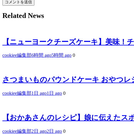
Related News
【ニューヨークチーズケーキ】美味！
cookiee編集部
6時間 ago
5時間 ago
0
さつまいものパウンドケーキ おやつレ
cookiee編集部
1日 ago
1日 ago
0
【おかあさんのレシピ】娘に伝えたス
cookiee編集部
2日 ago
2日 ago
0