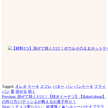
Tagged:
オレオ
ケーキ
スフレ
バター
パン
パンケーキ
フライ
パン
栗
混ぜる
焼く
Previous:
混ぜて焼くだけ！【焼きドーナツ】【Baked donut】
投
の作り方/パティシエが教えるお菓子作り！
稿
Next:
＼チョコ要らない・超濃厚／🍌ヘルシーバナナブラウ