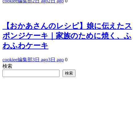
cookiee編集部
2日 ago
2日 ago
0
【おかあさんのレシピ】娘に伝えたス
ポンジケーキ｜家族のために焼く、ふ
わふわケーキ
cookiee編集部
3日 ago
3日 ago
0
検索
検索