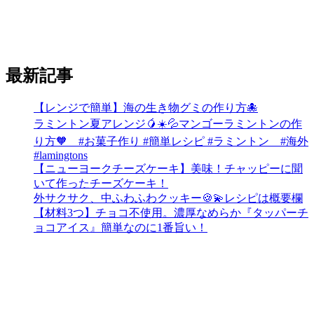
最新記事
【レンジで簡単】海の生き物グミの作り方🐙
ラミントン夏アレンジ🥭☀️💦マンゴーラミントンの作
り方🧡 #お菓子作り #簡単レシピ #ラミントン #海外
#lamingtons
【ニューヨークチーズケーキ】美味！チャッピーに聞
いて作ったチーズケーキ！
外サクサク、中ふわふわクッキー🍪💫レシピは概要欄
【材料3つ】チョコ不使用。濃厚なめらか『タッパーチ
ョコアイス』簡単なのに1番旨い！