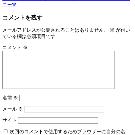
ニー🤎
ナ
ビ
コメントを残す
ゲ
メールアドレスが公開されることはありません。
※
が付い
ー
ている欄は必須項目です
シ
コメント
※
ョ
ン
名前
※
メール
※
サイト
次回のコメントで使用するためブラウザーに自分の名