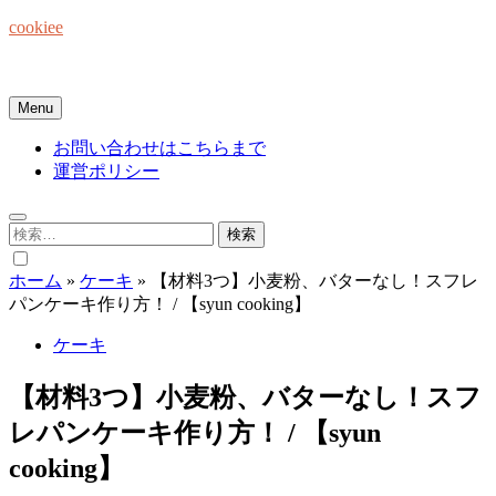
Skip
cookiee
to
content
お菓子でみんなを笑顔にしたい☆
Menu
お問い合わせはこちらまで
運営ポリシー
検
索:
ホーム
»
ケーキ
»
【材料3つ】小麦粉、バターなし！スフレ
パンケーキ作り方！ / 【syun cooking】
ケーキ
【材料3つ】小麦粉、バターなし！スフ
レパンケーキ作り方！ / 【syun
cooking】