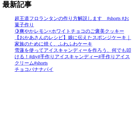
最新記事
超王道フロランタンの作り方解説します #shorts #お
菓子作り
🍋爽やかレモン×ホワイトチョコのご褒美クッキー
【おかあさんのレシピ】娘に伝えたスポンジケーキ｜
家族のために焼く、ふわふわケーキ
雪蓮を使ってアイスキャンディーを作ろう、何でも叩
ける！#diy#手作りアイスキャンディー#手作りアイス
クリーム#shorts
チョコバナナパイ