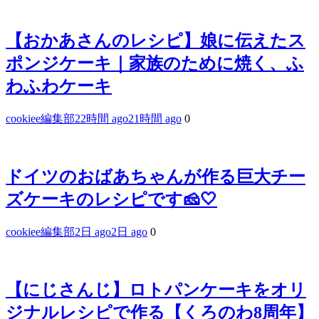
【おかあさんのレシピ】娘に伝えたス
ポンジケーキ｜家族のために焼く、ふ
わふわケーキ
cookiee編集部
22時間 ago
21時間 ago
0
ドイツのおばあちゃんが作る巨大チー
ズケーキのレシピです🧀🤍
cookiee編集部
2日 ago
2日 ago
0
【にじさんじ】ロトパンケーキをオリ
ジナルレシピで作る【くろのわ8周年】