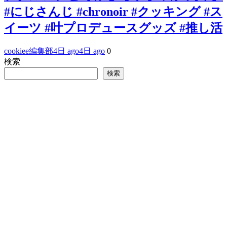
#にじさんじ #chronoir #クッキング #ス
イーツ #叶プロデュースグッズ #推し活
cookiee編集部
4日 ago
4日 ago
0
検索
検索