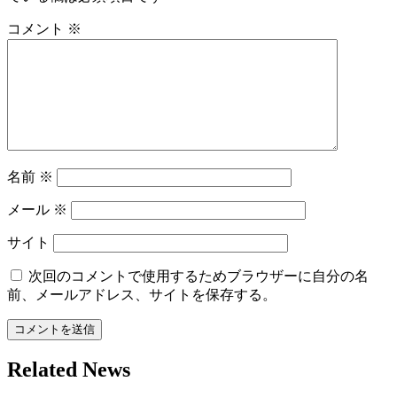
ゲ
ー
コメント
※
シ
ョ
ン
名前
※
メール
※
サイト
次回のコメントで使用するためブラウザーに自分の名
前、メールアドレス、サイトを保存する。
Related News