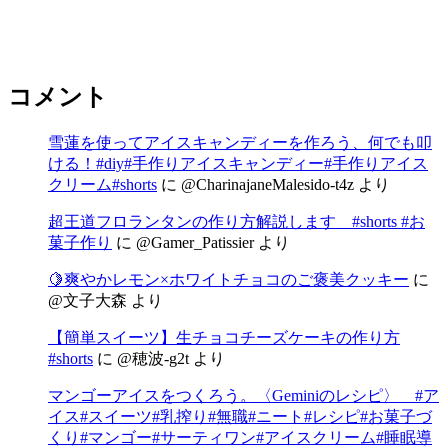
コメント
雪蓮を使ってアイスキャンディーを作ろう、何でも叩
ける！#diy#手作りアイスキャンディー#手作りアイス
クリーム#shorts
に
@CharinajaneMalesido-t4z
より
超王道フロランタンの作り方解説します #shorts #お
菓子作り
に
@Gamer_Patissier
より
🍋爽やかレモン×ホワイトチョコのご褒美クッキー
に
@文子大森
より
【簡単スイーツ】生チョコチーズケーキの作り方
#shorts
に
@穂波-g2t
より
マンゴーアイスをつくろう。〈Geminiのレシピ〉 #ア
イス#スイーツ#乳搾り#無職#ニート#レシピ#お菓子づ
くり#マンゴー#サーティワン#アイスクリーム#睡眠導