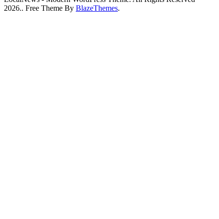
2026.. Free Theme By
BlazeThemes
.