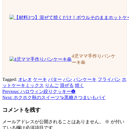
4児ママ手作りパンケ
ーキ🥞
Tagged:
オレオ
ケーキ
バター
パン
パンケーキ
フライパン
ホ
ットケーキミックス
りんご
混ぜる
焼く
Previous:
ハロウィン絞りクッキー🎃
投
Next:
ホクホク秋のスイーツ🍠黒糖さつまいもパイ
稿
コメントを残す
ナ
ビ
メールアドレスが公開されることはありません。
※
が付い
ている欄は必須項目です