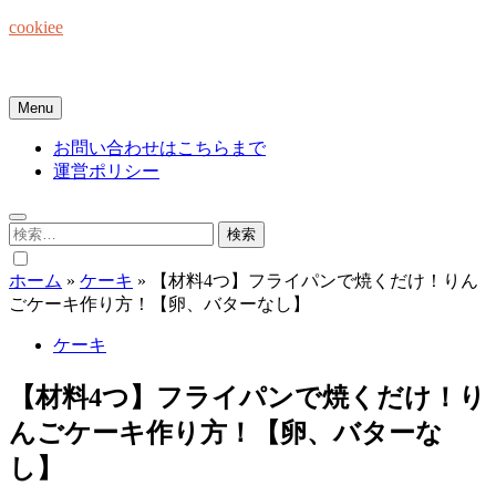
Skip
cookiee
to
content
お菓子でみんなを笑顔にしたい☆
Menu
お問い合わせはこちらまで
運営ポリシー
検
索:
ホーム
»
ケーキ
»
【材料4つ】フライパンで焼くだけ！りん
ごケーキ作り方！【卵、バターなし】
ケーキ
【材料4つ】フライパンで焼くだけ！り
んごケーキ作り方！【卵、バターな
し】