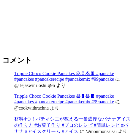
コメント
Tripple Choco Cookie Pancakes 🥞🍫🥞🍫 #pancake
#pancakes #pancakerecipe #pancakemix #99pancake
に
@TejaswiniJoshi-q9n
より
Tripple Choco Cookie Pancakes 🥞🍫🥞🍫 #pancake
#pancakes #pancakerecipe #pancakemix #99pancake
に
@cookwithrachna
より
材料4つ！パティシエが教える一番濃厚なバナナアイス
の作り方 #お菓子作り #プロのレシピ #簡単レシピ #バ
ナナ #アイスクリーム #アイス
に
@monmonsaisai
より