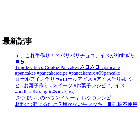
最新記事
え、これ手作り！？パリパリチョコアイスが神すぎた
🍫🍨
Tripple Choco Cookie Pancakes 🥞🍫🥞🍫 #pancake
#pancakes #pancakerecipe #pancakemix #99pancake
ロールアイス作り🍨#ロールアイス #アイス作り#レシ
ピ #お菓子作り #スイーツ #お菓子レシピ #アイス
#oddlysatisfying # #satisfying⁠
さつまいものパウンドケーキ おやつレシピ
材料5つ混ぜるだけ🍪焼かない生クッキー🍫砂糖不使用