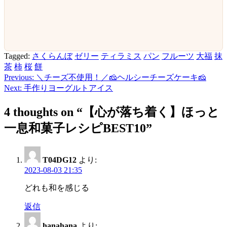
Tagged:
さくらんぼ
ゼリー
ティラミス
パン
フルーツ
大福
抹
茶
柿
桜
餅
Previous:
＼チーズ不使用！／🧀ヘルシーチーズケーキ🧀
投
Next:
手作りヨーグルトアイス
稿
4 thoughts on “
【心が落ち着く】ほっと
ナ
一息和菓子レシピBEST10
”
ビ
ゲ
ー
T04DG12
より:
2023-08-03 21:35
シ
どれも和を感じる
ョ
返信
ン
hanahana
より: