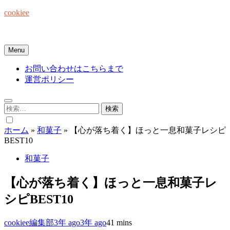
Skip
cookiee
to
content
お菓子でみんなを笑顔にしたい☆
Menu
お問い合わせはこちらまで
運営ポリシー
検
索:
ホーム
»
和菓子
»
【心が落ち着く】ほっと一息和菓子レシピ
BEST10
和菓子
【心が落ち着く】ほっと一息和菓子レ
シピBEST10
cookiee編集部
3年 ago
3年 ago
4
1 mins