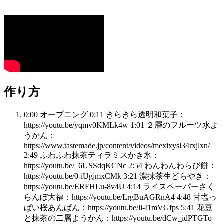
作り方
0:00 オープニング 0:11 きらきら透明和菓子：
https://youtu.be/yqmv0KMLk4w 1:01 ２層のフルーツ水よ
うかん：
https://www.tastemade.jp/content/videos/mexixysl34rxjlxn/
2:49 ふわふわ抹茶ティラミスかき氷：
https://youtu.be/_6USSdqKCNc 2:54 わんわんわらび餅：
https://youtu.be/0-iUgjmxCMk 3:21 濃抹茶生どらやき：
https://youtu.be/ERFHLu-8v4U 4:14 ライスペーパーさく
らんぼ大福：https://youtu.be/LrgBuAGRnA4 4:48 甘塩っ
ぱい桜あんぱん：https://youtu.be/li-I1mVGfps 5:41 花豆
と抹茶の二層ようかん：https://youtu.be/dCw_idPTGTo