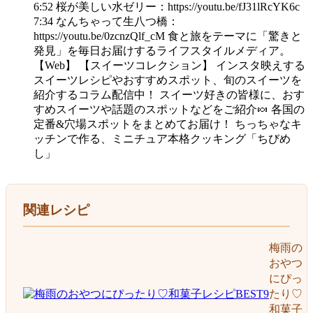
6:52 桜が美しい水ゼリー：https://youtu.be/fJ31lRcYK6c
7:34 なんちゃって生八つ橋：
https://youtu.be/0zcnzQlf_cM 食と旅をテーマに「驚きと
発見」を毎日お届けするライフスタイルメディア。
【Web】 【スイーツコレクション】 インスタ映えする
スイーツレシピやおすすめスポット、旬のスイーツを
紹介するコラム配信中！ スイーツ好きの皆様に、おす
すめスイーツや話題のスポットなどをご紹介🍬 各国の
定番&穴場スポットをまとめてお届け！ ちっちゃなキ
ッチンで作る、ミニチュア本格クッキング「ちびめ
し」
関連レシピ
梅雨の
おやつ
にぴっ
たり♡
和菓子