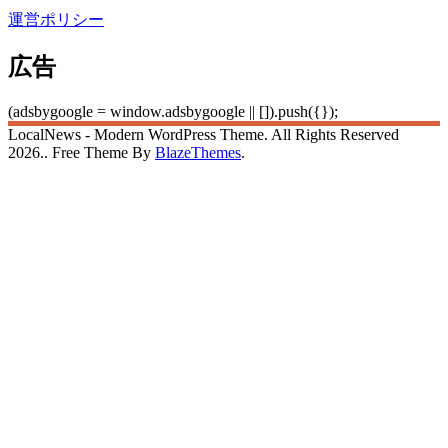
運営ポリシー
広告
(adsbygoogle = window.adsbygoogle || []).push({});
LocalNews - Modern WordPress Theme. All Rights Reserved
2026.. Free Theme By
BlazeThemes
.