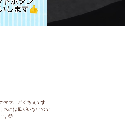
生のママ、どるちぇです！
うちには母がいないので
す😊