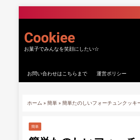
Skip
to
content
Cookiee
お菓子でみんなを笑顔にしたい☆
お問い合わせはこちらまで
運営ポリシー
ホーム
»
簡単
»
簡単たのしいフォーチュンクッキー
簡単