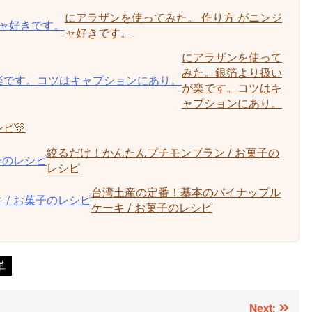
にアラザンを使ってみた。 作り方 がニンジ
ャ好きです。
にアラザンを使って
みた。銀箔より扱い
が楽です。コツはキ
ャプションにあり。
ピ💛
絞るだけ！かんたんプチモンブラン / お菓子の
レシピ
台湾土産の定番！基本のパイナップル
ケーキ / お菓子のレシピ
単
Next: