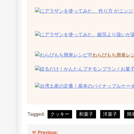
わらびもち簡単レシ
Tagged:
クッキー
和菓子
洋菓子
簡
投
Previous: