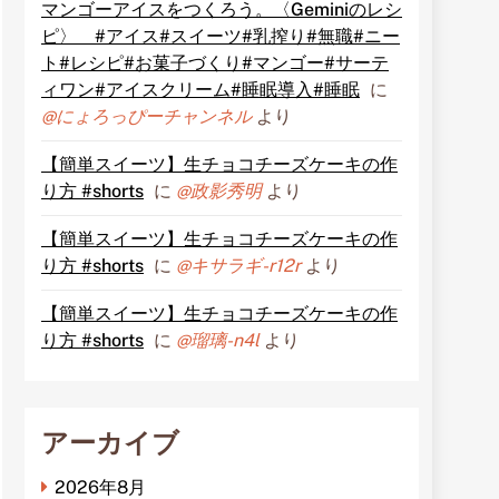
マンゴーアイスをつくろう。〈Geminiのレシ
ピ〉 #アイス#スイーツ#乳搾り#無職#ニー
ト#レシピ#お菓子づくり#マンゴー#サーテ
ィワン#アイスクリーム#睡眠導入#睡眠
に
@にょろっぴーチャンネル
より
【簡単スイーツ】生チョコチーズケーキの作
り方 #shorts
に
@政影秀明
より
【簡単スイーツ】生チョコチーズケーキの作
り方 #shorts
に
@キサラギ-r12r
より
【簡単スイーツ】生チョコチーズケーキの作
り方 #shorts
に
@瑠璃-n4l
より
アーカイブ
2026年8月