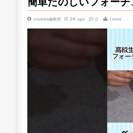
簡単たのしいフォーチ
cookiee編集部
3年 ago
0
1 mins