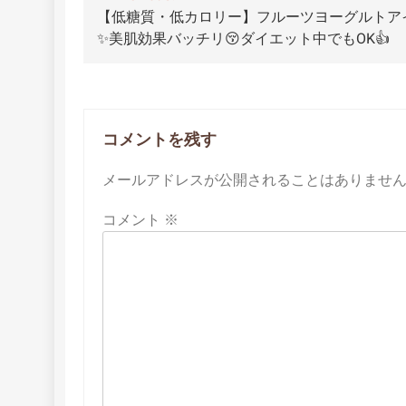
【低糖質・低カロリー】フルーツヨーグルトア
稿
✨美肌効果バッチリ😚ダイエット中でもOK👍
ナ
ビ
ゲ
コメントを残す
ー
メールアドレスが公開されることはありませ
シ
コメント
※
ョ
ン