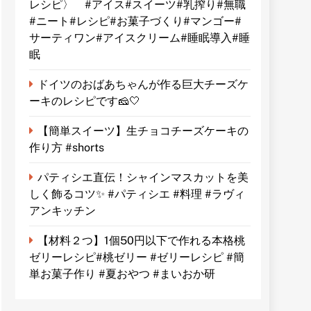
レシピ〉 #アイス#スイーツ#乳搾り#無職
#ニート#レシピ#お菓子づくり#マンゴー#
サーティワン#アイスクリーム#睡眠導入#睡
眠
ドイツのおばあちゃんが作る巨大チーズケ
ーキのレシピです🧀🤍
【簡単スイーツ】生チョコチーズケーキの
作り方 #shorts
パティシエ直伝！シャインマスカットを美
しく飾るコツ✨ #パティシエ #料理 #ラヴィ
アンキッチン
【材料２つ】1個50円以下で作れる本格桃
ゼリーレシピ#桃ゼリー #ゼリーレシピ #簡
単お菓子作り #夏おやつ #まいおか研