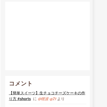
コメント
【簡単スイーツ】生チョコチーズケーキの作
り方 #shorts
に
@穂波-g2t
より