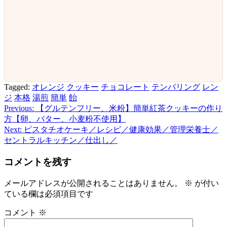
Tagged:
オレンジ
クッキー
チョコレート
テンパリング
レン
ジ
本格
湯煎
簡単
飴
Previous:
【グルテンフリー、米粉】簡単紅茶クッキーの作り
投
方【卵、バター、小麦粉不使用】
稿
Next:
ピスタチオケーキ／レシピ／健康効果／管理栄養士／
セントラルキッチン／仕出し／
ナ
ビ
コメントを残す
ゲ
メールアドレスが公開されることはありません。
※
が付い
ー
ている欄は必須項目です
シ
コメント
※
ョ