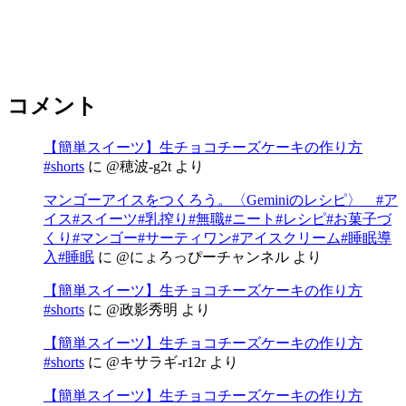
コメント
【簡単スイーツ】生チョコチーズケーキの作り方
#shorts
に
@穂波-g2t
より
マンゴーアイスをつくろう。〈Geminiのレシピ〉 #ア
イス#スイーツ#乳搾り#無職#ニート#レシピ#お菓子づ
くり#マンゴー#サーティワン#アイスクリーム#睡眠導
入#睡眠
に
@にょろっぴーチャンネル
より
【簡単スイーツ】生チョコチーズケーキの作り方
#shorts
に
@政影秀明
より
【簡単スイーツ】生チョコチーズケーキの作り方
#shorts
に
@キサラギ-r12r
より
【簡単スイーツ】生チョコチーズケーキの作り方