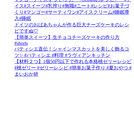
イス#スイーツ#乳搾り#無職#ニート#レシピ#お菓子づ
くり#マンゴー#サーティワン#アイスクリーム#睡眠導
入#睡眠
ドイツのおばあちゃんが作る巨大チーズケーキのレシ
ピです🧀🤍
【簡単スイーツ】生チョコチーズケーキの作り方
#shorts
パティシエ直伝！シャインマスカットを美しく飾るコ
ツ✨ #パティシエ #料理 #ラヴィアンキッチン
【材料２つ】1個50円以下で作れる本格桃ゼリーレシピ
#桃ゼリー #ゼリーレシピ #簡単お菓子作り #夏おやつ #
まいおか研