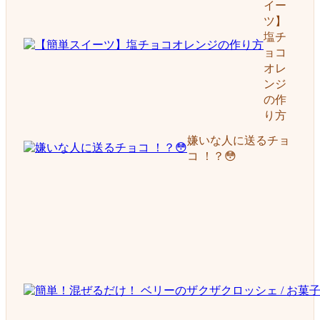
イー
ツ】
塩チ
ョコ
オレ
ンジ
の作
り方
嫌いな人に送るチョ
コ ！？😳