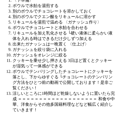
〈下準備〉
ボウルで水飴を湯煎する
別のボウルでチョコレートを溶かしておく
別のボウルでクエン酸をリキュールに溶かす
リキュールを湯煎で温める 〈ガナッシュ作り〉
ボウルでチョコレートと水飴を合わせる
リキュールを加え乳化させる └硬い液体に柔らかい液
体を入れる時はできるだけ少しずつ加える
出来たガナッシュは一晩置く 〈仕上げ〉
ガナッシュを絞り袋に入れる
ガナッシュをオレンジに絞る
クッキーを乗せ少し押さえる 3日ほど置くとクッキー
が湿気って一体感ができる
ボウルでテンパリングしたチョコレートにクッキーを
落とし、下からゆすぐる └チョコレートのテンパリン
グ方法をひとつ前の動画で公開しております！是非ご
覧ください！
涼しいところに1時間ほど乾燥しないように置いたら完
成 ＝＝＝＝＝＝＝＝＝＝＝＝＝＝＝＝＝＝＝ 和食や中
華、洋食からその他多国籍料理などなど幅広く紹介し
ていきます！