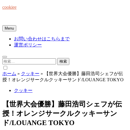
Skip
cookiee
to
content
お菓子でみんなを笑顔にしたい☆
Menu
お問い合わせはこちらまで
運営ポリシー
検
索:
ホーム
»
クッキー
»
【世界大会優勝】藤田浩司シェフが伝
授！オレンジサークルクッキーサンド/LOUANGE TOKYO
クッキー
【世界大会優勝】藤田浩司シェフが伝
授！オレンジサークルクッキーサン
ド/LOUANGE TOKYO