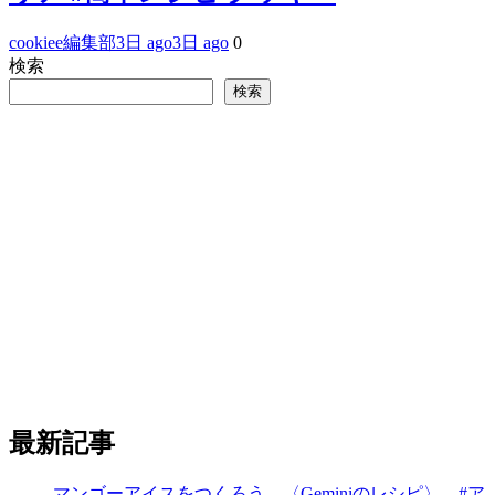
cookiee編集部
3日 ago
3日 ago
0
検索
検索
最新記事
マンゴーアイスをつくろう。〈Geminiのレシピ〉 #ア