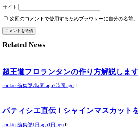
サイト
次回のコメントで使用するためブラウザーに自分の名前、
Related News
超王道フロランタンの作り方解説します #s
cookiee編集部
7時間 ago
7時間 ago
1
パティシエ直伝！シャインマスカットを美
cookiee編集部
1日 ago
1日 ago
0