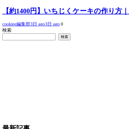
【約1400円】いちじくケーキの作り方
cookiee編集部
3日 ago
3日 ago
0
検索
検索
最新記事