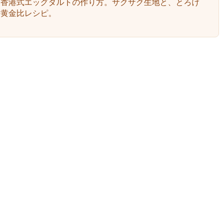
】香港式エッグタルトの作り方。サクサク生地と、とろけ
の黄金比レシピ。