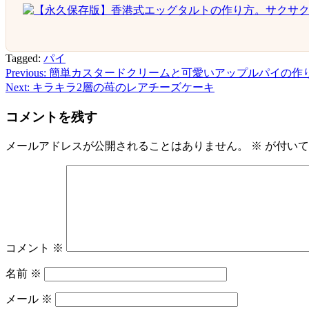
Tagged:
パイ
Previous:
簡単カスタードクリームと可愛いアップルパイの作り
投
Next:
キラキラ2層の苺のレアチーズケーキ
稿
コメントを残す
ナ
ビ
メールアドレスが公開されることはありません。
※
が付いて
ゲ
ー
シ
ョ
コメント
※
ン
名前
※
メール
※