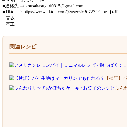
■連絡先 ⇒ kousakasuguri0815@gmail.com
■Tiktok ⇒ https://www.tiktok.com/@user3fc3tl7272?lang=ja-JP
– 香坂 –
– 村主 –
関連レシピ
【検証】
ふんわ