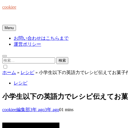
Skip
cookiee
to
content
お菓子でみんなを笑顔にしたい☆
Menu
お問い合わせはこちらまで
運営ポリシー
検
索:
ホーム
»
レシピ
»
小学生以下の英語力でレシピ伝えてお菓子
レシピ
小学生以下の英語力でレシピ伝えてお
cookiee編集部
3年 ago
3年 ago
0
1 mins