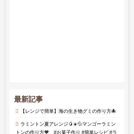
最新記事
【レンジで簡単】海の生き物グミの作り方🐙
ラミントン夏アレンジ🥭☀️💦マンゴーラミン
トンの作り方🧡 #お菓子作り #簡単レシピ #ラ