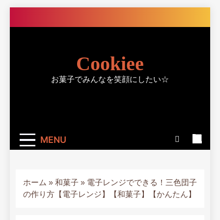
Skip
to
content
Cookiee
お菓子でみんなを笑顔にしたい☆
MENU
ホーム
»
和菓子
»
電子レンジでできる！三色団子
の作り方【電子レンジ】【和菓子】【かんたん】