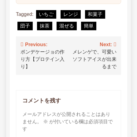
Tagged:
いちご
レンジ
和菓子
団子
抹茶
混ぜる
簡単
投
Previous:
Next:
ポンデケージョの作
メレンゲで、可愛い
稿
り方【プロテイン入
ソフトアイスが出来
ナ
り】
るまで
ビ
ゲ
ー
コメントを残す
シ
メールアドレスが公開されることはあり
ョ
ません。
※
が付いている欄は必須項目で
す
ン