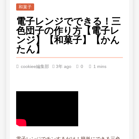
和菓子
電子レンジでできる！三
色団子の作り方【電子レ
ンジ】【和菓子】【かん
たん】
cookiee編集部
3年 ago
0
1 mins
電子レンジでチンするだけ！簡単にできる三色